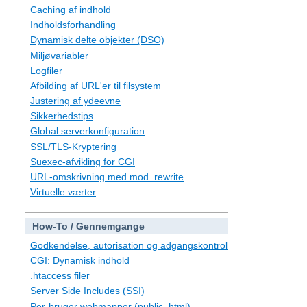
Caching af indhold
Indholdsforhandling
Dynamisk delte objekter (DSO)
Miljøvariabler
Logfiler
Afbilding af URL'er til filsystem
Justering af ydeevne
Sikkerhedstips
Global serverkonfiguration
SSL/TLS-Kryptering
Suexec-afvikling for CGI
URL-omskrivning med mod_rewrite
Virtuelle værter
How-To / Gennemgange
Godkendelse, autorisation og adgangskontrol
CGI: Dynamisk indhold
.htaccess filer
Server Side Includes (SSI)
Per-bruger webmapper (public_html)