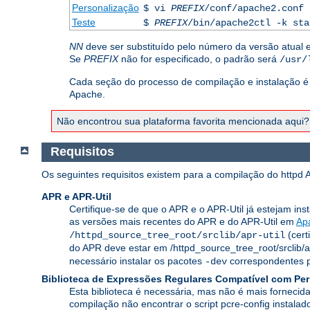
Personalização
$ vi
PREFIX
/conf/apache2.conf
Teste
$
PREFIX
/bin/apache2ctl -k sta
NN
deve ser substituído pelo número da versão atual 
Se
PREFIX
não for especificado, o padrão será
/usr/
Cada seção do processo de compilação e instalação é 
Apache.
Não encontrou sua plataforma favorita mencionada aqui
Requisitos
Os seguintes requisitos existem para a compilação do httpd 
APR e APR-Util
Certifique-se de que o APR e o APR-Util já estejam ins
as versões mais recentes do APR e do APR-Util em
Ap
(cert
/httpd_source_tree_root/srclib/apr-util
do APR deve estar em /httpd_source_tree_root/srclib/
necessário instalar os pacotes
correspondentes pa
-dev
Biblioteca de Expressões Regulares Compatível com Per
Esta biblioteca é necessária, mas não é mais fornecid
compilação não encontrar o script pcre-config instal