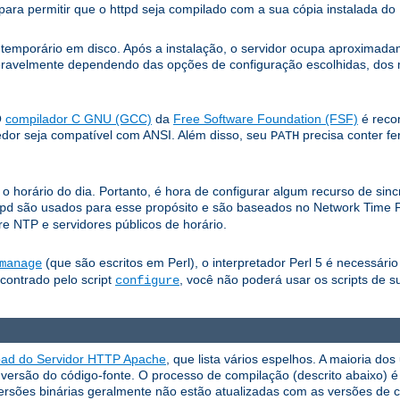
ara permitir que o httpd seja compilado com a sua cópia instalada d
e temporário em disco. Após a instalação, o servidor ocupa aproxima
eravelmente dependendo das opções de configuração escolhidas, dos mó
O
compilador C GNU (GCC)
da
Free Software Foundation (FSF)
é reco
edor seja compatível com ANSI. Além disso, seu
precisa conter f
PATH
horário do dia. Portanto, é hora de configurar algum recurso de sin
são usados ​​para esse propósito e são baseados no Network Time 
pd
e NTP e servidores públicos de horário.
(que são escritos em Perl), o interpretador Perl 5 é necessári
manage
ncontrado pelo script
, você não poderá usar os scripts de s
configure
oad do Servidor HTTP Apache
, que lista vários espelhos. A maioria d
ersão do código-fonte. O processo de compilação (descrito abaixo) é f
ersões binárias geralmente não estão atualizadas com as versões de c