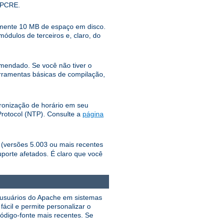
o PCRE.
damente 10 MB de espaço em disco.
dulos de terceiros e, claro, do
mendado. Se você não tiver o
erramentas básicas de compilação,
cronização de horário em seu
Protocol (NTP). Consulte a
página
o (versões 5.003 ou mais recentes
uporte afetados. É claro que você
os usuários do Apache em sistemas
ácil e permite personalizar o
ódigo-fonte mais recentes. Se