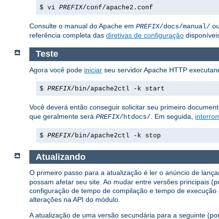
$ vi
PREFIX
/conf/apache2.conf
Consulte o manual do Apache em
ou
PREFIX
/docs/manual/
referência completa das
diretivas de configuração
disponívei
Teste
Agora você pode
iniciar
seu servidor Apache HTTP executan
$
PREFIX
/bin/apache2ctl -k start
Você deverá então conseguir solicitar seu primeiro documen
que geralmente será
. Em seguida,
interro
PREFIX
/htdocs/
$
PREFIX
/bin/apache2ctl -k stop
Atualizando
O primeiro passo para a atualização é ler o anúncio de lanç
possam afetar seu site. Ao mudar entre versões principais (
configuração de tempo de compilação e tempo de execução 
alterações na API do módulo.
A atualização de uma versão secundária para a seguinte (por