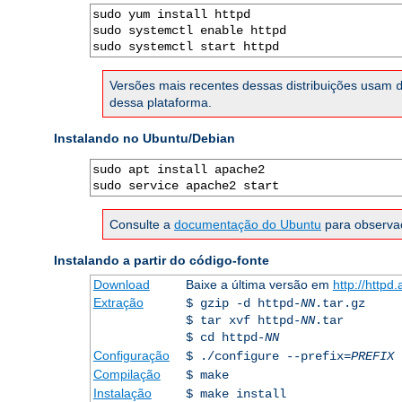
sudo yum install httpd

sudo systemctl enable httpd

sudo systemctl start httpd
Versões mais recentes dessas distribuições usam
dessa plataforma.
Instalando no Ubuntu/Debian
sudo apt install apache2

sudo service apache2 start
Consulte a
documentação do Ubuntu
para observaç
Instalando a partir do código-fonte
Download
Baixe a última versão em
http://httpd
Extração
$ gzip -d httpd-
NN
.tar.gz
$ tar xvf httpd-
NN
.tar
$ cd httpd-
NN
Configuração
$ ./configure --prefix=
PREFIX
Compilação
$ make
Instalação
$ make install