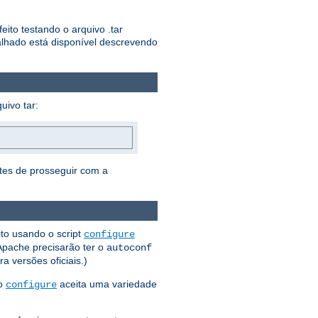
ito testando o arquivo .tar
lhado está disponível descrevendo
uivo tar:
ntes de prosseguir com a
ito usando o script
configure
 Apache precisarão ter o
autoconf
 versões oficiais.)
 o
aceita uma variedade
configure