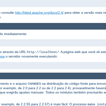
 consulte
http://httpd.apache.org/docs/2.4/
para obter a versão mais r
s.
do imediatamente:
to através da URL
. A página web que você vê es
http://localhost/
mpa
o servidor novamente executando:
amento e o arquivo
na distribuição do código-fonte para encon
CHANGES
por exemplo, de 2.0 para 2.2 ou de 2.2 para 2.4), provavelmente haver
que exigirão ajustes manuais. Todos os módulos também precisarão s
 exemplo, de 2.2.55 para 2.2.57) é mais fácil. O processo
make inst