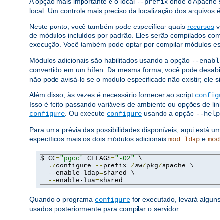
A opção mais importante é o local
onde o Apache s
--prefix
local. Um controle mais preciso da localização dos arquivos
Neste ponto, você também pode especificar quais
recursos
v
de módulos incluídos por padrão. Eles serão compilados c
execução. Você também pode optar por compilar módulos e
Módulos adicionais são habilitados usando a opção
--enabl
convertido em um hífen. Da mesma forma, você pode desabi
não pode avisá-lo se o módulo especificado não existir; ele 
Além disso, às vezes é necessário fornecer ao script
config
Isso é feito passando variáveis ​​de ambiente ou opções de 
. Ou execute
usando a opção
configure
configure
--help
Para uma prévia das possibilidades disponíveis, aqui está 
específicos mais os dois módulos adicionais
e
mod_ldap
mod
$ CC
=
"pgcc"
 CFLAGS
=
"-O2"
 \

./
configure 
--
prefix
=/
sw
/
pkg
/
apache \

--
enable-ldap
=
shared \

--
enable-lua
=
shared
Quando o programa
for executado, levará algun
configure
usados ​​posteriormente para compilar o servidor.