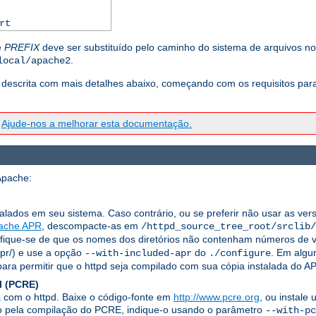
rt
e
PREFIX
deve ser substituído pelo caminho do sistema de arquivos no 
.
local/apache2
descrita com mais detalhes abaixo, começando com os requisitos para c
?
Ajude-nos a melhorar esta documentação.
Apache:
talados em seu sistema. Caso contrário, ou se preferir não usar as ver
ache APR
, descompacte-as em
/httpd_source_tree_root/srclib/
ifique-se de que os nomes dos diretórios não contenham números de ve
apr/) e use a opção
do
. Em algu
--with-included-apr
./configure
ra permitir que o httpd seja compilado com sua cópia instalada do AP
l (PCRE)
a com o httpd. Baixe o código-fonte em
http://www.pcre.org
, ou instale
ado pela compilação do PCRE, indique-o usando o parâmetro
--with-pc