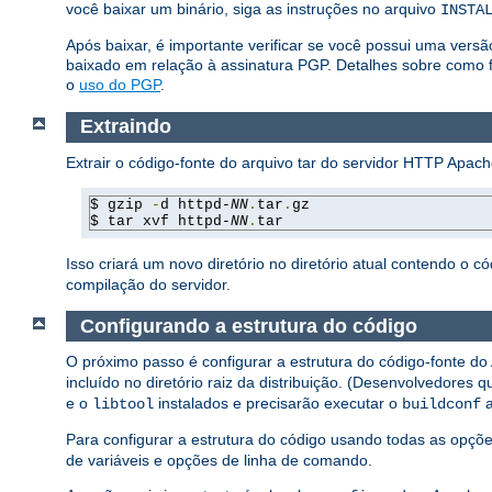
você baixar um binário, siga as instruções no arquivo
INSTA
Após baixar, é importante verificar se você possui uma vers
baixado em relação à assinatura PGP. Detalhes sobre como f
o
uso do PGP
.
Extraindo
Extrair o código-fonte do arquivo tar do servidor HTTP Apac
$ gzip 
-
d httpd-
NN
.
tar
.
gz

$ tar xvf httpd-
NN
.
tar
Isso criará um novo diretório no diretório atual contendo o có
compilação do servidor.
Configurando a estrutura do código
O próximo passo é configurar a estrutura do código-fonte do 
incluído no diretório raiz da distribuição. (Desenvolvedore
e o
instalados e precisarão executar o
a
libtool
buildconf
Para configurar a estrutura do código usando todas as opçõe
de variáveis e opções de linha de comando.