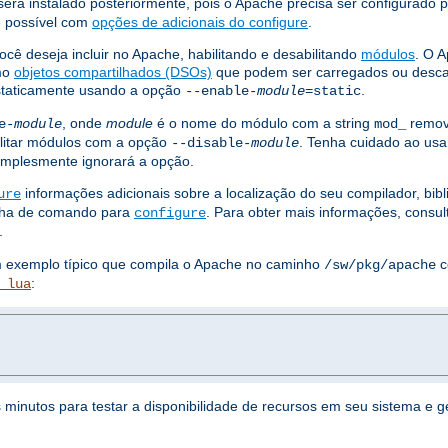
erá instalado posteriormente, pois o Apache precisa ser configurado 
 é possível com
opções de adicionais do configure
.
ocê deseja incluir no Apache, habilitando e desabilitando
módulos
. O 
omo
objetos compartilhados (DSOs)
que podem ser carregados ou desc
staticamente usando a opção
.
--enable-
module
=static
, onde
module
é o nome do módulo com a string
remov
e-
module
mod_
litar módulos com a opção
. Tenha cuidado ao usa
--disable-
module
simplesmente ignorará a opção.
informações adicionais sobre a localização do seu compilador, bib
ure
linha de comando para
. Para obter mais informações, consu
configure
.
um exemplo típico que compila o Apache no caminho
c
/sw/pkg/apache
:
_lua
s minutos para testar a disponibilidade de recursos em seu sistema e 