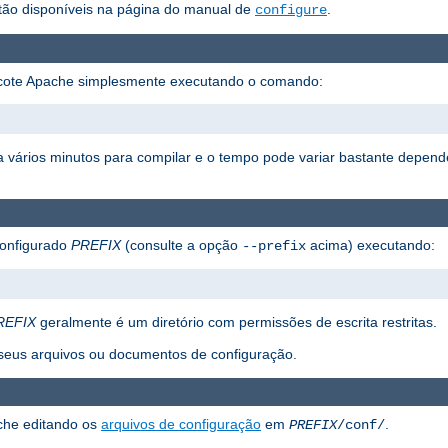
ão disponíveis na página do manual de
.
configure
acote Apache simplesmente executando o comando:
eva vários minutos para compilar e o tempo pode variar bastante depe
 configurado
PREFIX
(consulte a opção
acima) executando:
--prefix
REFIX
geralmente é um diretório com permissões de escrita restritas.
á seus arquivos ou documentos de configuração.
che editando os
arquivos de configuração
em
.
PREFIX
/conf/