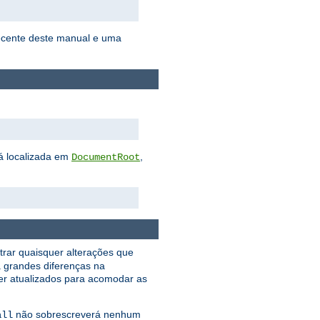
ecente deste manual e uma
tá localizada em
,
DocumentRoot
trar quaisquer alterações que
á grandes diferenças na
er atualizados para acomodar as
não sobrescreverá nenhum
all