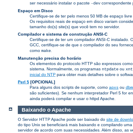
ser necessário instalar o pacote
correspondente p
-dev
Espaço em Disco
Certifique-se de ter pelo menos 50 MB de espaço livr
Os requisitos reais de espaço em disco variam consid
tamanho do(s) site(s) que você tem no servidor.
Compilador e sistema de construção ANSI-C
Certifique-se de ter um compilador ANSI-C instalado. 
GCC, certifique-se de que o compilador do seu fornec
como
.
make
Manutenção precisa do horário
Os elementos do protocolo HTTP são expressos como o 
sistema. Normalmente, os programas
ou
ntpdate
xnt
inicial do NTP
para obter mais detalhes sobre o softwar
Perl 5
[OPCIONAL]
Para alguns dos scripts de suporte, como
ou
apxs
dbm
são suficientes). Se nenhum interpretador Perl 5 for e
ainda poderá compilar e usar o httpd Apache.
Baixando o Apache
O Servidor HTTP Apache pode ser baixado do
site de downl
do tipo Unix se beneficiará mais baixando e compilando uma v
servidor de acordo com suas necessidades. Além disso, as v