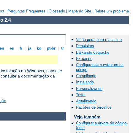
vas
|
Perguntas Frequentes
|
Glossário
|
Mapa do Site
|
Relate um problema
o 2.4
Visão geral para o ansioso
Requisitos
en
|
es
|
fr
|
ja
|
ko
|
pt-br
|
tr
Baixando o Apache
Extraindo
Configurando a estrutura do
código
 instalação no Windows, consulte
Compilando
, consulte a documentação da
Instalando
Personalizando
Teste
ação
.
Atualizando
Pacotes de terceiros
Veja também
Configurar a árvore do código-
fonte