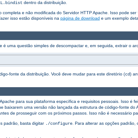
dentro da distribuição.
LL.bindist
ão completa e não modificada do Servidor HTTP Apache. Isso pode ser fe
azer isso estão disponíveis na
página de download
e um exemplo deta
he é uma questão simples de descompactar e, em seguida, extrair o arq
digo-fonte da distribuição. Você deve mudar para este diretório (
) a
cd
Apache para sua plataforma específica e requisitos pessoais. Isso é fe
s que baixarem uma versão não lançada da estrutura de código-fonte do
ntes de prosseguir com os próximos passos. Isso não é necessário para
s padrão, basta digitar
. Para alterar as opções padrão,
./configure