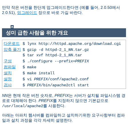
만약 작은 버전을 한단계 업그레이드한다면 (예를 들어, 2.0.50에서
2.0.51),
업그레이드
장으로 바로 가길 바란다.
성미 급한 사람을 위한 개요
다운로드
$ lynx http://httpd.apache.org/download.cgi
압축 풀기
$ gzip -d httpd-2_1_
NN
.tar.gz
$ tar xvf httpd-2_1_
NN
.tar
구성
$ ./configure --prefix=
PREFIX
컴파일
$ make
설치
$ make install
설정
$ vi
PREFIX
/conf/apache2.conf
검사
$
PREFIX
/bin/apache2ctl start
NN
은 현재 작은 버전 숫자로,
PREFIX
는 서버가 설치될 파일시스템 경
로로 대체해야 한다.
PREFIX
를 지정하지 않으면 기본값으로
를 사용한다.
/usr/local/apache2
아래는 아파치 웹서버를 컴파일하고 설치하기위한 요구사항부터 컴파
일과 설치 과정을 각각 자세히 설명한다.