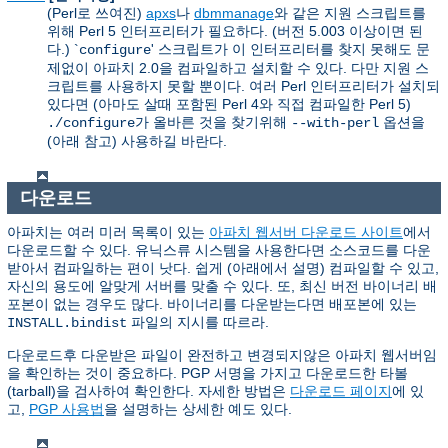
(Perl로 쓰여진)
apxs
나
dbmmanage
와 같은 지원 스크립트를
위해 Perl 5 인터프리터가 필요하다. (버전 5.003 이상이면 된
다.) `
' 스크립트가 이 인터프리터를 찾지 못해도 문
configure
제없이 아파치 2.0을 컴파일하고 설치할 수 있다. 다만 지원 스
크립트를 사용하지 못할 뿐이다. 여러 Perl 인터프리터가 설치되
있다면 (아마도 살때 포함된 Perl 4와 직접 컴파일한 Perl 5)
가 올바른 것을 찾기위해
옵션을
./configure
--with-perl
(아래 참고) 사용하길 바란다.
다운로드
아파치는 여러 미러 목록이 있는
아파치 웹서버 다운로드 사이트
에서
다운로드할 수 있다. 유닉스류 시스템을 사용한다면 소스코드를 다운
받아서 컴파일하는 편이 낫다. 쉽게 (아래에서 설명) 컴파일할 수 있고,
자신의 용도에 알맞게 서버를 맞출 수 있다. 또, 최신 버전 바이너리 배
포본이 없는 경우도 많다. 바이너리를 다운받는다면 배포본에 있는
파일의 지시를 따르라.
INSTALL.bindist
다운로드후 다운받은 파일이 완전하고 변경되지않은 아파치 웹서버임
을 확인하는 것이 중요하다. PGP 서명을 가지고 다운로드한 타볼
(tarball)을 검사하여 확인한다. 자세한 방법은
다운로드 페이지
에 있
고,
PGP 사용법
을 설명하는 상세한 예도 있다.