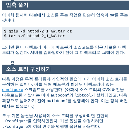
압축 풀기
아파치 웹서버 타볼에서 소스를 푸는 작업은 단순히 압축과 tar를 푸는
것이다:
$ gzip -d httpd-2_1_
NN
.tar.gz
$ tar xvf httpd-2_1_
NN
.tar
그러면 현재 디렉토리 아래에 배포본의 소스코드를 담은 새로운 디렉
토리가 생긴다. 서버를 컴파일하기 전에 그 디렉토리로
해야 한다.
cd
소스 트리 구성하기
다음 과정은 특정 플래폼과 개인적인 필요에 따라 아파치 소스 트리를
구성하는 일이다. 이를 위해 배포본의 최상위 디렉토리에 있는
스크립트를 사용한다. (아파치 소스 트리의 CVS 버전을
configure
다운로드한 개발자는 이미
와
가 설치되있고, 다음
autoconf
libtool
과정으로 넘어가기 전에
를 실행해야 한다. 이는 정식 버전
buildconf
에서는 필요없다.)
모두 기본 옵션을 사용하여 소스 트리를 구성하려면 간단히
를 입력하면된다. 기본 옵션을 수정하려면
./configure
에 여러 변수와 명령행 옵션을 사용한다.
./configure