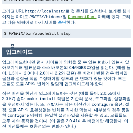
그리고 URL
로 첫 문서를 요청한다. 보게될 웹페
http://localhost/
이지는 아마도
일
아래에 있다. 그리
PREFIX
/htdocs/
DocumentRoot
고 다음 명령어로 다시 서버를
중단
한다:
$
PREFIX
/bin/apache2ctl stop
업그레이드
업그레이드한다면 먼저 사이트에 영향을 줄 수 있는 변화가 있는지 알
아보기위해 발표문과 소스 배포본의
파일을 읽는다. (예를 들
CHANGES
어, 1.3에서 2.0이나 2.0에서 2.2와 같은) 큰 버전이 변한 경우 컴파일
옵션과 설정을 직접 수정해야할 정도의 큰 변화가 있을 것이다. 모든
모듈도 모듈 API의 변화에 알맞게 업그레이드해야 한다.
작은 버전을 한단계 업그레이드하는 것은 (예를 들어, 2.0.55에서
2.0.57) 쉽다.
작업은 기존의 문서, 로그파일, 설정파일
make install
을 수정하지 않는다. 또, 개발자는 작은 버전간에
옵션, 설
configure
정, 모듈 API의 호환성없는 변화를 최대한 막는다. 대부분의 경우 동일
한
명령행, 동일한 설정파일을 사용할 수 있고, 모듈들도
configure
모두 계속 동작할 것이다. (이 말은 2.0.41이후 버전에만 해당한다. 이
전 버전들에는 호환성없는 변화가 있다.)