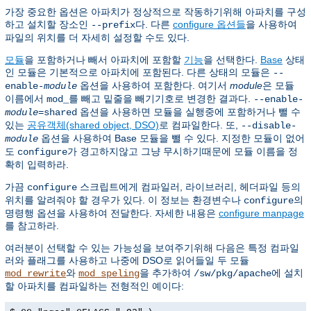
가장 중요한 옵션은 아파치가 정상적으로 작동하기위해 아파치를 구성
하고 설치할 장소인
다. 다른
configure 옵션들
을 사용하여
--prefix
파일의 위치를 더 자세히 설정할 수도 있다.
모듈
을 포함하거나 빼서 아파치에 포함할
기능
을 선택한다.
Base
상태
인 모듈은 기본적으로 아파치에 포함된다. 다른 상태의 모듈은
--
옵션을 사용하여 포함한다. 여기서
module
은 모듈
enable-
module
이름에서
를 빼고 밑줄을 빼기기호로 변경한 결과다.
mod_
--enable-
옵션을 사용하면 모듈을 실행중에 포함하거나 뺄 수
module
=shared
있는
공유객체(shared object, DSO)
로 컴파일한다. 또,
--disable-
옵션을 사용하여 Base 모듈을 뺄 수 있다. 지정한 모듈이 없어
module
도
가 경고하지않고 그냥 무시하기때문에 모듈 이름을 정
configure
확히 입력하라.
가끔
스크립트에게 컴파일러, 라이브러리, 헤더파일 등의
configure
위치를 알려줘야 할 경우가 있다. 이 정보는 환경변수나
의
configure
명령행 옵션을 사용하여 전달한다. 자세한 내용은
configure manpage
를 참고하라.
여러분이 선택할 수 있는 가능성을 보여주기위해 다음은 특정 컴파일
러와 플래그를 사용하고 나중에 DSO로 읽어들일 두 모듈
와
을 추가하여
에 설치
mod_rewrite
mod_speling
/sw/pkg/apache
할 아파치를 컴파일하는 전형적인 예이다: