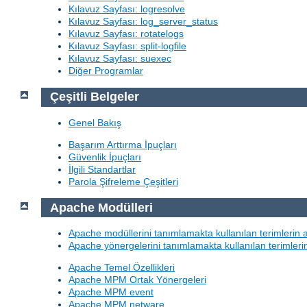
Kılavuz Sayfası: logresolve
Kılavuz Sayfası: log_server_status
Kılavuz Sayfası: rotatelogs
Kılavuz Sayfası: split-logfile
Kılavuz Sayfası: suexec
Diğer Programlar
Çeşitli Belgeler
Genel Bakış
Başarım Arttırma İpuçları
Güvenlik İpuçları
İlgili Standartlar
Parola Şifreleme Çeşitleri
Apache Modülleri
Apache modüllerini tanımlamakta kullanılan terimlerin 
Apache yönergelerini tanımlamakta kullanılan terimleri
Apache Temel Özellikleri
Apache MPM Ortak Yönergeleri
Apache MPM event
Apache MPM netware