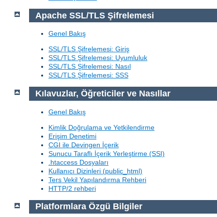
Apache SSL/TLS Şifrelemesi
Genel Bakış
SSL/TLS Şifrelemesi: Giriş
SSL/TLS Şifrelemesi: Uyumluluk
SSL/TLS Şifrelemesi: Nasıl
SSL/TLS Şifrelemesi: SSS
Kılavuzlar, Öğreticiler ve Nasıllar
Genel Bakış
Kimlik Doğrulama ve Yetkilendirme
Erişim Denetimi
CGI ile Devingen İçerik
Sunucu Taraflı İçerik Yerleştirme (SSI)
.htaccess Dosyaları
Kullanıcı Dizinleri (public_html)
Ters Vekil Yapılandırma Rehberi
HTTP/2 rehberi
Platformlara Özgü Bilgiler