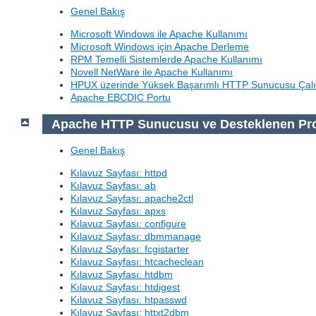
Genel Bakış
Microsoft Windows ile Apache Kullanımı
Microsoft Windows için Apache Derleme
RPM Temelli Sistemlerde Apache Kullanımı
Novell NetWare ile Apache Kullanımı
HPUX üzerinde Yüksek Başarımlı HTTP Sunucusu Çalı
Apache EBCDIC Portu
Apache HTTP Sunucusu ve Desteklenen Pr
Genel Bakış
Kılavuz Sayfası: httpd
Kılavuz Sayfası: ab
Kılavuz Sayfası: apache2ctl
Kılavuz Sayfası: apxs
Kılavuz Sayfası: configure
Kılavuz Sayfası: dbmmanage
Kılavuz Sayfası: fcgistarter
Kılavuz Sayfası: htcacheclean
Kılavuz Sayfası: htdbm
Kılavuz Sayfası: htdigest
Kılavuz Sayfası: htpasswd
Kılavuz Sayfası: httxt2dbm