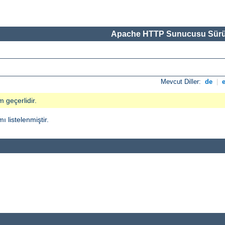
Apache HTTP Sunucusu Sürü
Mevcut Diller:
de
|
m geçerlidir.
ı listelenmiştir.