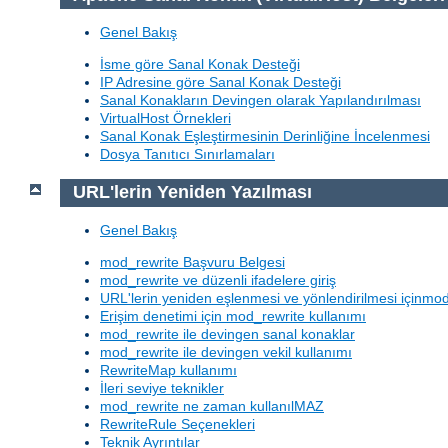
Genel Bakış
İsme göre Sanal Konak Desteği
IP Adresine göre Sanal Konak Desteği
Sanal Konakların Devingen olarak Yapılandırılması
VirtualHost Örnekleri
Sanal Konak Eşleştirmesinin Derinliğine İncelenmesi
Dosya Tanıtıcı Sınırlamaları
URL'lerin Yeniden Yazılması
Genel Bakış
mod_rewrite Başvuru Belgesi
mod_rewrite ve düzenli ifadelere giriş
URL'lerin yeniden eşlenmesi ve yönlendirilmesi içinmod
Erişim denetimi için mod_rewrite kullanımı
mod_rewrite ile devingen sanal konaklar
mod_rewrite ile devingen vekil kullanımı
RewriteMap kullanımı
İleri seviye teknikler
mod_rewrite ne zaman kullanılMAZ
RewriteRule Seçenekleri
Teknik Ayrıntılar