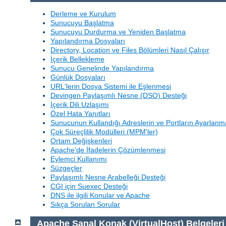
Derleme ve Kurulum
Sunucuyu Başlatma
Sunucuyu Durdurma ve Yeniden Başlatma
Yapılandırma Dosyaları
Directory, Location ve Files Bölümleri Nasıl Çalışır
İçerik Bellekleme
Sunucu Genelinde Yapılandırma
Günlük Dosyaları
URL'lerin Dosya Sistemi ile Eşlenmesi
Devingen Paylaşımlı Nesne (DSO) Desteği
İçerik Dili Uzlaşımı
Özel Hata Yanıtları
Sunucunun Kullandığı Adreslerin ve Portların Ayarlanm
Çok Süreçlilik Modülleri (MPM'ler)
Ortam Değişkenleri
Apache'de İfadelerin Çözümlenmesi
Eylemci Kullanımı
Süzgeçler
Paylaşımlı Nesne Arabelleği Desteği
CGI için Suexec Desteği
DNS ile ilgili Konular ve Apache
Sıkça Sorulan Sorular
Apache Sanal Konak (VirtualHost) Belgeleri