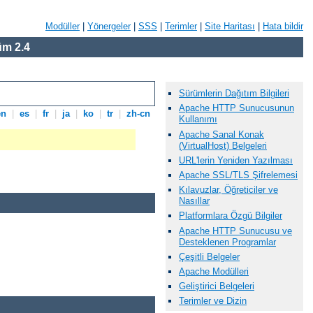
Modüller
|
Yönergeler
|
SSS
|
Terimler
|
Site Haritası
|
Hata bildir
m 2.4
Sürümlerin Dağıtım Bilgileri
Apache HTTP Sunucusunun
en
|
es
|
fr
|
ja
|
ko
|
tr
|
zh-cn
Kullanımı
Apache Sanal Konak
(VirtualHost) Belgeleri
URL'lerin Yeniden Yazılması
Apache SSL/TLS Şifrelemesi
Kılavuzlar, Öğreticiler ve
Nasıllar
Platformlara Özgü Bilgiler
Apache HTTP Sunucusu ve
Desteklenen Programlar
Çeşitli Belgeler
Apache Modülleri
Geliştirici Belgeleri
Terimler ve Dizin