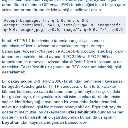
ortam türleri üzerinde GIF veya JPEG tercih ettiğini fakat başka çare
yoksa her ortam türüne de izin verdiğini belirtiyor olsun:
Accept-Language: fr; q=1.0, en; q=0.5
Accept: text/html; q=1.0, text/*; q=0.8, image/gif;
q=0.6, image/jpeg; q=0.6, image/*; q=0.5, */*; q=0.1
httpd, HTTP/1.1 belirtiminde tanımlanan şekliyle 'sunucu
yönetiminde' içerik uzlaşımını destekler.
,
Accept
Accept-
,
ve
istek başlıklarını
Language
Accept-Charset
Accept-Encoding
tamamen destekler. httpd ayrıca, RFC 2295 ve RFC 2296'da
tanımlanan bir deneysel uzlaşım olarak 'şeffaf' içerik uzlaşımını da
destekler. Fakat 'özellik uzlaşımını' bu RFC'lerde tanımlandığı gibi
desteklemez.
Bir
özkaynak
bir URI (RFC 2396) tarafından betimlenen kavramsal
bir öğedir. Apache gibi bir HTTP sunucusu, ortam türü, karakter
kümesi, kodlama ve saire ile tanımlanmış bir bayt dizisi şeklindeki
her gösterimiyle, özkaynaklara kendi isim alanları dahilinde erişim
sağlar. Her özkaynağın aynı anda bir veya daha fazla gösterimi
mevcut olabileceği gibi hiç mevcut olmayabilir de. Eğer çok sayıda
gösterim mevcutsa, bu özkaynağın
uzlaşılabilir
olduğundan ve her
gösteriminin bir
çeşitlilik
oluşturduğundan bunun da uzlaşımın
boyutlar
ından kaynaklandığından bahsedilebilir.