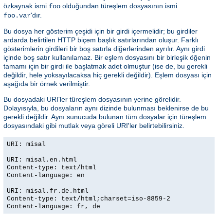
özkaynak ismi
olduğundan türeşlem dosyasının ismi
foo
'dır.
foo.var
Bu dosya her gösterim çeşidi için bir girdi içermelidir; bu girdiler
ardarda belirtilen HTTP biçem başlık satırlarından oluşur. Farklı
gösterimlerin girdileri bir boş satırla diğerlerinden ayrılır. Aynı girdi
içinde boş satır kullanılamaz. Bir eşlem dosyasını bir birleşik öğenin
tamamı için bir girdi ile başlatmak adet olmuştur (ise de, bu gerekli
değildir, hele yoksayılacaksa hiç gerekli değildir). Eşlem dosyası için
aşağıda bir örnek verilmiştir.
Bu dosyadaki URI'ler türeşlem dosyasının yerine görelidir.
Dolayısıyla, bu dosyaların aynı dizinde bulunması beklenirse de bu
gerekli değildir. Aynı sunucuda bulunan tüm dosyalar için türeşlem
dosyasındaki gibi mutlak veya göreli URI'ler belirtebilirsiniz.
URI: misal
URI: misal.en.html
Content-type: text/html
Content-language: en
URI: misal.fr.de.html
Content-type: text/html;charset=iso-8859-2
Content-language: fr, de