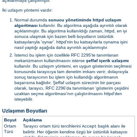
açıklanmaya çalışılmıştır.
İki uzlaşım yöntemi vardır:
Normal durumda
sunucu yönetiminde httpd uzlaşım
algoritması
kullanılır. Bu algoritma aşağıda ayrıntılı olarak
açıklanmıştır. Bu algoritma kullanıldığı zaman, httpd, en iyi
sonuca ulaşmak için bazen belli boyutların üstünlük
katsayılarıyla 'oynar'. httpd'nin bu katsayılarla oynama işini
nasıl yaptığı aşağıda daha ayrıntılı açıklanmıştır.
İstemci bu işlem için özellikle RFC 2295'te tanımlanan
mekanizmanın kullanılmasını isterse
şeffaf içerik uzlaşımı
kullanılır. Bu uzlaşım yöntemi, en uygun gösterimin seçilmesi
konusunda tarayıcıya tam denetim imkanı verir; dolayısıyla
sonuç tarayıcının bu işlem için kullandığı algoritmanın
başarısına bağlıdır. Şeffaf uzlaşım sürecinin bir parçası
olarak, tarayıcı, RFC 2296'da tanımlanan 'gösterim çeşidini
uzaktan seçme algoritması'nın çalıştırılmasını httpd'den
isteyebilir.
Uzlaşımın Boyutları
Boyut
Açıklama
Ortam
Tarayıcı ortam türü tercihlerini
başlık alanı ile
Accept
Türü
belirtir. Her öğenin kendine özgü bir üstünlük katsayısı