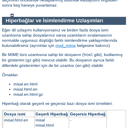
sonra beş haneye yuvarlamaz.
Hiperbağlar ve İsimlendirme Uzlaşımları
Eğer dil uzlaşımı kullanıyorsanız ve birden fazla dosya ismi
uzantısına sahip dosyalarınız varsa uzantıların sıralamasının
normalde uygunsuz düştüğü farklı isimlendirme yaklaşımlarında
bulunabilirsiniz (ayrıntılar için
mod_mime
belgesine bakınız).
Bir MIME türü uzantısına sahip bir dosyanın (
gibi), kodlanmış
html
bir gösterimi (
gibi) mevcut olabilir. Bu dosyanın ayrıca farklı
gz
dillerdeki gösterimleri için de bir uzantısı (
gibi) olabilir.
en
Örnekler:
misal.en.html
misal.html.en
misal.en.html.gz
Hiperbağ olarak geçerli ve geçersiz bazı dosya ismi örnekleri:
Dosya ismi
Geçerli Hiperbağ
Geçersiz Hiperbağ
misal.html.en
misal
-
misal.html