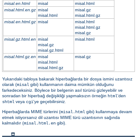
misal.en.html
misal
misal.html
misal.html.en.gz
misal
misal.gz
misal.html
misal.html.gz
misal.en.html.gz
misal
misal.html
misal.html.gz
misal.gz
misal.gz.html.en
misal
misal.html
misal.gz
misal.gz.html
misal.html.gz.en
misal
misal.gz
misal.html
misal.html.gz
Yukarıdaki tabloya bakarak hiperbağlarda bir dosya ismini uzantısız
olarak (
gibi) kullanmanın daima mümkün olduğunu
misal
farkedeceksiniz. Böylece bir belgenin asıl türünü gizleyebilir ve
sonradan bir hiperbağ değişikliği yapmaksızın örneğin
'den
html
veya
'ye geçebilirsiniz.
shtml
cgi
Hiperbağlarda MIME türlerini (
gibi) kullanmaya devam
misal.html
etmek istiyorsanız dil uzantısı MIME türü uzantısının sağında
kalmalıdır (
gibi).
misal.html.en