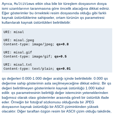
Ayrıca,
etkin olsa bile bir türeşlem dosyasının dosya
MultiViews
ismi uzantılarının taranmasına göre öncelik alacağına dikkat ediniz.
Eğer gösterimler bu örnekteki resim dosyasında olduğu gibi farklı
kaynak üstünlüklerine sahipseler, ortam türünün
parametresi
qs
kullanılarak kaynak üstünlükleri belirtilebilir:
URI: misal
URI: misal.jpeg
Content-type: image/jpeg;
qs=0.8
URI: misal.gif
Content-type: image/gif;
qs=0.5
URI: misal.txt
Content-type: text/plain;
qs=0.01
değerleri 0.000-1.000 değer aralığı içinde belirtilebilir. 0.000
qs
qs
değerine sahip gösterimin asla seçilmeyeceğine dikkat ediniz. Bir
qs
değeri belirtilmeyen gösterimlerin kaynak üstünlüğü 1.000 kabul
edilir.
parametresinin belirttiği değer istemcinin yeteneklerinden
qs
bağımsız olarak olası gösterimler arasında göreli bir üstünlük ifade
eder. Örneğin bir fotoğraf sözkonusu olduğunda bir JPEG
dosyasının kaynak üstünlüğü bir ASCII çiziminkinden yüksek
olacaktır. Diğer taraftan özgün resim bir ASCII çizim olduğu takdirde,