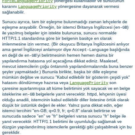
yönergesi kullanılabilir ve sunucunun
ForceLanguagePriority
kararını
yönergesine dayanarak vermesi
LanguagePriority
sağlanabilir.
Sunucu ayrıca, tam bir eşleşme bulunmadığı zaman lehçelerle de
eşleşme arayabilir. Örneğin, bir istemci Britanya İngilizcesi (
)
en-GB
ile yazılmış belgeler için istekte bulunursa, sunucu normalde
HTTP/1.1 standardına göre bir belgenin basitçe
olarak
en
imlenmesine izin vermez. (Bir okuyucu Britanya İngilizcesini anlıyor
ama genel İngilizceyi anlamıyor diye
başlığında
Accept-Language
değil de
'yi belirtmesinin hemen hemen daima bir
en
en-GB
yapılandırma hatasına yol açacağına dikkat ediniz. Maalesef,
mevcut istemcilerin çoğu öntanımlı yapılandırmalarında buna benzer
şeyler yapmaktadır.) Bununla birlikte, başka bir dille eşleşme
mümkün değilse ve sunucu "Kabul edilebilir bir gösterim çeşidi yok"
hatasını döndürmeye hazırsa veya
son
LanguagePriority
çaresine ayarlanmışsa alt küme belirtimini yok sayacak ve
belge
en
isteklerine
belgelerle yanıt verecektir. httpd, lehçenin üyesi
en-GB
olduğu anadili, istemcinin kabul edilebilir diller listesine örtük olarak
düşük bir üstünlük değeri ile ekler. Yalnız şuna dikkat edin, eğer
istemci tercihini "en-GB; q=0.9, fr; q=0.8" olarak belirtirse ve
sunucuda sadece "en" ve "fr" belgeleri varsa sunucu "fr" belge ile
yanıt verecektir. HTTP/1.1 belirtimi ile uyumluluğu sağlamak ve
düzgün yapılandırılmış istemcilerle gerektiği gibi çalışabilmek için bu
gereklidir.