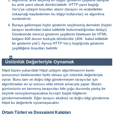
bu artık yanıt olarak döndürülebilir. HTTP yanıt başlığı
'ye uzlaşım boyutları atanır (tarayıcı ve arabellekler
Vary
özkaynağı kaydederken bu bilgiyi kullanırlar) ve algoritma
sonlandırılır.
Buraya gelinmişse hiçbir gösterim seçilmemiş demektir (hiçbiri
tarayıcı tarafından kabul edilebilir bulunmadığından dolayı).
Gövdesinde mevcut gösterim çeşitlerini listeleyen bir HTML
belgesi 406 durum koduyla döndürülür (406: 'kabul edilebilir
bir gösterim yok'). Ayrıca HTTP
başlığında gösterim
Vary
çeşitliliğinin boyutları belirtilir.
Üstünlük Değerleriyle Oynamak
httpd bazen yukarıdaki httpd uzlaşım algoritmasının kesin
sonucunun beklenenden farklı olması için üstünlük değerleriyle
oynar. Bunu tam ve doğru bilgi göndermeyen tarayıcılar için
algoritmadan en iyi sonucu elde etmek amacıyla yapar. Bazen
günümüzün en tanınmış tarayıcıları bile çoğu durumda yanlış bir
seçimle sonuçlanmayacaksa
başlık bilgilerini
Accept
göndermemektedir. Eğer tarayıcı eksiksiz ve doğru bilgi gönderirse
httpd bu değerlerle oynamayacaktır.
Ortam Türleri ve Dosyaismi Kalıpları