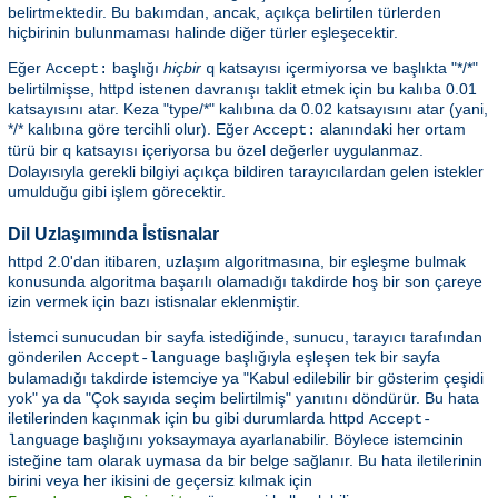
belirtmektedir. Bu bakımdan, ancak, açıkça belirtilen türlerden
hiçbirinin bulunmaması halinde diğer türler eşleşecektir.
Eğer
başlığı
hiçbir
katsayısı içermiyorsa ve başlıkta "*/*"
Accept:
q
belirtilmişse, httpd istenen davranışı taklit etmek için bu kalıba 0.01
katsayısını atar. Keza "type/*" kalıbına da 0.02 katsayısını atar (yani,
*/* kalıbına göre tercihli olur). Eğer
alanındaki her ortam
Accept:
türü bir
katsayısı içeriyorsa bu özel değerler uygulanmaz.
q
Dolayısıyla gerekli bilgiyi açıkça bildiren tarayıcılardan gelen istekler
umulduğu gibi işlem görecektir.
Dil Uzlaşımında İstisnalar
httpd 2.0'dan itibaren, uzlaşım algoritmasına, bir eşleşme bulmak
konusunda algoritma başarılı olamadığı takdirde hoş bir son çareye
izin vermek için bazı istisnalar eklenmiştir.
İstemci sunucudan bir sayfa istediğinde, sunucu, tarayıcı tarafından
gönderilen
başlığıyla eşleşen tek bir sayfa
Accept-language
bulamadığı takdirde istemciye ya "Kabul edilebilir bir gösterim çeşidi
yok" ya da "Çok sayıda seçim belirtilmiş" yanıtını döndürür. Bu hata
iletilerinden kaçınmak için bu gibi durumlarda httpd
Accept-
başlığını yoksaymaya ayarlanabilir. Böylece istemcinin
language
isteğine tam olarak uymasa da bir belge sağlanır. Bu hata iletilerinin
birini veya her ikisini de geçersiz kılmak için