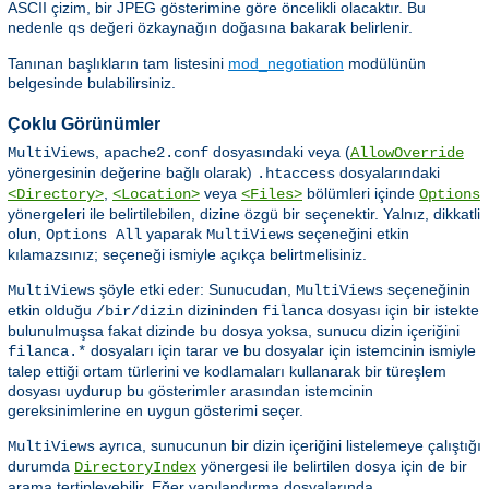
ASCII çizim, bir JPEG gösterimine göre öncelikli olacaktır. Bu
nedenle
değeri özkaynağın doğasına bakarak belirlenir.
qs
Tanınan başlıkların tam listesini
mod_negotiation
modülünün
belgesinde bulabilirsiniz.
Çoklu Görünümler
,
dosyasındaki veya (
MultiViews
apache2.conf
AllowOverride
yönergesinin değerine bağlı olarak)
dosyalarındaki
.htaccess
,
veya
bölümleri içinde
<Directory>
<Location>
<Files>
Options
yönergeleri ile belirtilebilen, dizine özgü bir seçenektir. Yalnız, dikkatli
olun,
yaparak
seçeneğini etkin
Options All
MultiViews
kılamazsınız; seçeneği ismiyle açıkça belirtmelisiniz.
şöyle etki eder: Sunucudan,
seçeneğinin
MultiViews
MultiViews
etkin olduğu
dizininden
dosyası için bir istekte
/bir/dizin
filanca
bulunulmuşsa fakat dizinde bu dosya yoksa, sunucu dizin içeriğini
dosyaları için tarar ve bu dosyalar için istemcinin ismiyle
filanca.*
talep ettiği ortam türlerini ve kodlamaları kullanarak bir türeşlem
dosyası uydurup bu gösterimler arasından istemcinin
gereksinimlerine en uygun gösterimi seçer.
ayrıca, sunucunun bir dizin içeriğini listelemeye çalıştığı
MultiViews
durumda
yönergesi ile belirtilen dosya için de bir
DirectoryIndex
arama tertipleyebilir. Eğer yapılandırma dosyalarında