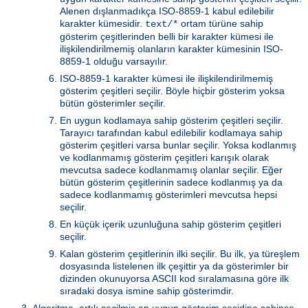
Alenen dışlanmadıkça ISO-8859-1 kabul edilebilir
karakter kümesidir.
ortam türüne sahip
text/*
gösterim çeşitlerinden belli bir karakter kümesi ile
ilişkilendirilmemiş olanların karakter kümesinin ISO-
8859-1 olduğu varsayılır.
ISO-8859-1 karakter kümesi ile ilişkilendirilmemiş
gösterim çeşitleri seçilir. Böyle hiçbir gösterim yoksa
bütün gösterimler seçilir.
En uygun kodlamaya sahip gösterim çeşitleri seçilir.
Tarayıcı tarafından kabul edilebilir kodlamaya sahip
gösterim çeşitleri varsa bunlar seçilir. Yoksa kodlanmış
ve kodlanmamış gösterim çeşitleri karışık olarak
mevcutsa sadece kodlanmamış olanlar seçilir. Eğer
bütün gösterim çeşitlerinin sadece kodlanmış ya da
sadece kodlanmamış gösterimleri mevcutsa hepsi
seçilir.
En küçük içerik uzunluğuna sahip gösterim çeşitleri
seçilir.
Kalan gösterim çeşitlerinin ilki seçilir. Bu ilk, ya türeşlem
dosyasında listelenen ilk çeşittir ya da gösterimler bir
dizinden okunuyorsa ASCII kod sıralamasına göre ilk
sıradaki dosya ismine sahip gösterimdir.
Algoritma, artık seçilmiş en uygun gösterim çeşidine sahipse