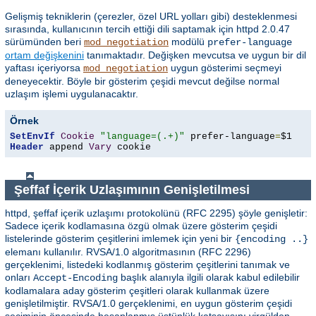
Gelişmiş tekniklerin (çerezler, özel URL yolları gibi) desteklenmesi
sırasında, kullanıcının tercih ettiği dili saptamak için httpd 2.0.47
sürümünden beri
modülü
mod_negotiation
prefer-language
ortam değişkenini
tanımaktadır. Değişken mevcutsa ve uygun bir dil
yaftası içeriyorsa
uygun gösterimi seçmeyi
mod_negotiation
deneyecektir. Böyle bir gösterim çeşidi mevcut değilse normal
uzlaşım işlemi uygulanacaktır.
Örnek
SetEnvIf
Cookie
"language=(.+)"
 prefer-language
=
Header
 append 
Vary
 cookie
Şeffaf İçerik Uzlaşımının Genişletilmesi
httpd, şeffaf içerik uzlaşımı protokolünü (RFC 2295) şöyle genişletir:
Sadece içerik kodlamasına özgü olmak üzere gösterim çeşidi
listelerinde gösterim çeşitlerini imlemek için yeni bir
{encoding ..}
elemanı kullanılır. RVSA/1.0 algoritmasının (RFC 2296)
gerçeklenimi, listedeki kodlanmış gösterim çeşitlerini tanımak ve
onları
başlık alanıyla ilgili olarak kabul edilebilir
Accept-Encoding
kodlamalara aday gösterim çeşitleri olarak kullanmak üzere
genişletilmiştir. RVSA/1.0 gerçeklenimi, en uygun gösterim çeşidi
seçiminin öncesinde hesaplanmış üstünlük katsayısını virgülden