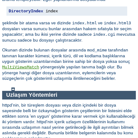
DirectoryIndex
 index
şeklinde bir atama varsa ve dizinde
ve
index.html
index.html3
dosyaları varsa sunucu bunlar arasından hakem sıfatıyla bir seçim
yapacaktır; ama bu ikisi yerine dizinde sadece
mevcutsa
index.cgi
sunucu sadece bu dosyayı çalıştıracaktır.
Okunan dizinde bulunan dosyalar arasında
tarafından
mod_mime
tanınan karakter kümesi, içerik türü, dil ve kodlama başlıklarına
uygun gösterim uzantılarından birine sahip bir dosya yoksa sonuç
yönergesiyle yapılan tanıma bağlı olur. Bu
MultiViewsMatch
yönerge hangi diğer dosya uzantılarının, eylemcilerin veya
süzgeçlerin çok gösterimli uzlaşımla ilintileneceğini belirler.
Uzlaşım Yöntemleri
httpd'nin, bir türeşlem dosyası veya dizin içindeki bir dosya
sayesinde belli bir özkaynağın gösterim çeşitlerinin bir listesini elde
ettikten sonra 'en uygun' gösterime karar vermek için kullanabileceği
iki yöntem vardır. httpd'nin içerik uzlaşım özelliklerinin kullanımı
sırasında uzlaşımın nasıl yerine getirileceği ile ilgili ayrıntıları bilmek
aslında gerekli değildir. Bununla birlikte belgenin kalanında bu konu