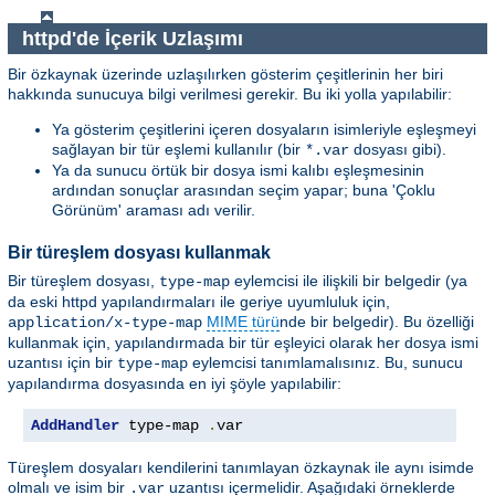
httpd'de İçerik Uzlaşımı
Bir özkaynak üzerinde uzlaşılırken gösterim çeşitlerinin her biri
hakkında sunucuya bilgi verilmesi gerekir. Bu iki yolla yapılabilir:
Ya gösterim çeşitlerini içeren dosyaların isimleriyle eşleşmeyi
sağlayan bir tür eşlemi kullanılır (bir
dosyası gibi).
*.var
Ya da sunucu örtük bir dosya ismi kalıbı eşleşmesinin
ardından sonuçlar arasından seçim yapar; buna 'Çoklu
Görünüm' araması adı verilir.
Bir türeşlem dosyası kullanmak
Bir türeşlem dosyası,
eylemcisi ile ilişkili bir belgedir (ya
type-map
da eski httpd yapılandırmaları ile geriye uyumluluk için,
MIME türü
nde bir belgedir). Bu özelliği
application/x-type-map
kullanmak için, yapılandırmada bir tür eşleyici olarak her dosya ismi
uzantısı için bir
eylemcisi tanımlamalısınız. Bu, sunucu
type-map
yapılandırma dosyasında en iyi şöyle yapılabilir:
AddHandler
 type-map 
.
var
Türeşlem dosyaları kendilerini tanımlayan özkaynak ile aynı isimde
olmalı ve isim bir
uzantısı içermelidir. Aşağıdaki örneklerde
.var