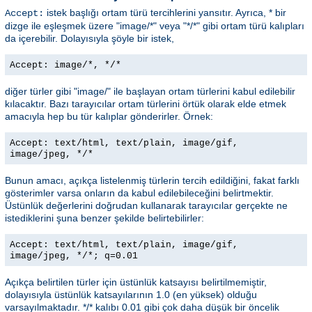
istek başlığı ortam türü tercihlerini yansıtır. Ayrıca, * bir
Accept:
dizge ile eşleşmek üzere "image/*" veya "*/*" gibi ortam türü kalıpları
da içerebilir. Dolayısıyla şöyle bir istek,
Accept: image/*, */*
diğer türler gibi "image/" ile başlayan ortam türlerini kabul edilebilir
kılacaktır. Bazı tarayıcılar ortam türlerini örtük olarak elde etmek
amacıyla hep bu tür kalıplar gönderirler. Örnek:
Accept: text/html, text/plain, image/gif,
image/jpeg, */*
Bunun amacı, açıkça listelenmiş türlerin tercih edildiğini, fakat farklı
gösterimler varsa onların da kabul edilebileceğini belirtmektir.
Üstünlük değerlerini doğrudan kullanarak tarayıcılar gerçekte ne
istediklerini şuna benzer şekilde belirtebilirler:
Accept: text/html, text/plain, image/gif,
image/jpeg, */*; q=0.01
Açıkça belirtilen türler için üstünlük katsayısı belirtilmemiştir,
dolayısıyla üstünlük katsayılarının 1.0 (en yüksek) olduğu
varsayılmaktadır. */* kalıbı 0.01 gibi çok daha düşük bir öncelik