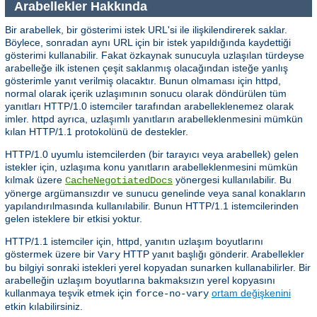
Arabellekler Hakkında
Bir arabellek, bir gösterimi istek URL'si ile ilişkilendirerek saklar.
Böylece, sonradan aynı URL için bir istek yapıldığında kaydettiği
gösterimi kullanabilir. Fakat özkaynak sunucuyla uzlaşılan türdeyse
arabelleğe ilk istenen çeşit saklanmış olacağından isteğe yanlış
gösterimle yanıt verilmiş olacaktır. Bunun olmaması için httpd,
normal olarak içerik uzlaşımının sonucu olarak döndürülen tüm
yanıtları HTTP/1.0 istemciler tarafından arabelleklenemez olarak
imler. httpd ayrıca, uzlaşımlı yanıtların arabelleklenmesini mümkün
kılan HTTP/1.1 protokolünü de destekler.
HTTP/1.0 uyumlu istemcilerden (bir tarayıcı veya arabellek) gelen
istekler için, uzlaşıma konu yanıtların arabelleklenmesini mümkün
kılmak üzere
yönergesi kullanılabilir. Bu
CacheNegotiatedDocs
yönerge argümansızdır ve sunucu genelinde veya sanal konakların
yapılandırılmasında kullanılabilir. Bunun HTTP/1.1 istemcilerinden
gelen isteklere bir etkisi yoktur.
HTTP/1.1 istemciler için, httpd, yanıtın uzlaşım boyutlarını
göstermek üzere bir
HTTP yanıt başlığı gönderir. Arabellekler
Vary
bu bilgiyi sonraki istekleri yerel kopyadan sunarken kullanabilirler. Bir
arabelleğin uzlaşım boyutlarına bakmaksızın yerel kopyasını
kullanmaya teşvik etmek için
ortam değişkenini
force-no-vary
etkin kılabilirsiniz.