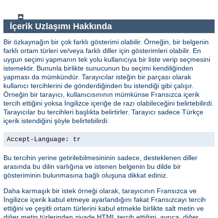
İçerik Uzlaşımı Hakkında
Bir özkaynağın bir çok farklı gösterimi olabilir. Örneğin, bir belgenin
farklı ortam türleri ve/veya farklı diller için gösterimleri olabilir. En
uygun seçimi yapmanın tek yolu kullanıcıya bir liste verip seçmesini
istemektir. Bununla birlikte sunucunun bu seçimi kendiliğinden
yapması da mümkündür. Tarayıcılar isteğin bir parçası olarak
kullanıcı tercihlerini de gönderdiğinden bu istendiği gibi çalışır.
Örneğin bir tarayıcı, kullanıcısınının mümkünse Fransızca içerik
tercih ettiğini yoksa İngilizce içeriğe de razı olabileceğini belirtebilirdi.
Tarayıcılar bu tercihleri başlıkta belirtirler. Tarayıcı sadece Türkçe
içerik istendiğini şöyle belirtebilirdi:
Accept-Language: tr
Bu tercihin yerine getirilebilmesininin sadece, desteklenen diller
arasında bu dilin varlığına ve istenen belgenin bu dilde bir
gösteriminin bulunmasına bağlı oluşuna dikkat ediniz.
Daha karmaşık bir istek örneği olarak, tarayıcının Fransızca ve
İngilizce içerik kabul etmeye ayarlandığını fakat Fransızcayı tercih
ettiğini ve çeşitli ortam türlerini kabul etmekle birlikte salt metin ve
diğer metin türlerinden ziyade HTML tercih ettiğini, ayrıca, diğer