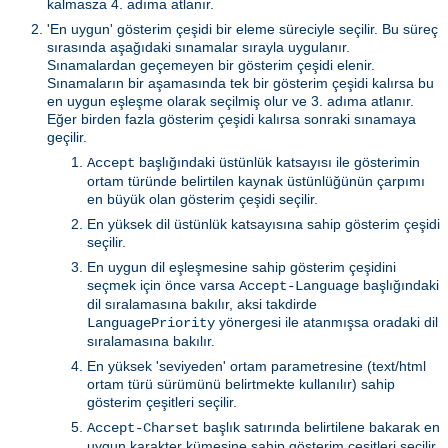
kalmasza 4. adıma atlanır.
'En uygun' gösterim çeşidi bir eleme süreciyle seçilir. Bu süreç
sırasında aşağıdaki sınamalar sırayla uygulanır.
Sınamalardan geçemeyen bir gösterim çeşidi elenir.
Sınamaların bir aşamasında tek bir gösterim çeşidi kalırsa bu
en uygun eşleşme olarak seçilmiş olur ve 3. adıma atlanır.
Eğer birden fazla gösterim çeşidi kalırsa sonraki sınamaya
geçilir.
başlığındaki üstünlük katsayısı ile gösterimin
Accept
ortam türünde belirtilen kaynak üstünlüğünün çarpımı
en büyük olan gösterim çeşidi seçilir.
En yüksek dil üstünlük katsayısına sahip gösterim çeşidi
seçilir.
En uygun dil eşleşmesine sahip gösterim çeşidini
seçmek için önce varsa
başlığındaki
Accept-Language
dil sıralamasına bakılır, aksi takdirde
yönergesi ile atanmışsa oradaki dil
LanguagePriority
sıralamasına bakılır.
En yüksek 'seviyeden' ortam parametresine (text/html
ortam türü sürümünü belirtmekte kullanılır) sahip
gösterim çeşitleri seçilir.
başlık satırında belirtilene bakarak en
Accept-Charset
uygun karakter kümesine sahip gösterim çeşitleri seçilir.