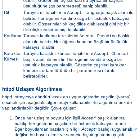
olabilir. Gösterimin açıklaması da ayrıca bir kaynak
üstünlüğüne (
parametresi) sahip olabilir.
qs
Dil
Tarayıcı dil tercihlerini
başlık alanı ile
Accept-Language
belirtir. Her öğenin kendine özgü bir üstünlük katsayısı
olabilir. Gösterimler bir kaç dilde olabileceği gibi hiç bir
dille ilişkilendirimemiş de olabilir.
Kodlama
Tarayıcı kodlama tercihlerini
başlık
Accept-Encoding
alanı ile belirtir. Her öğenin kendine özgü bir üstünlük
katsayısı olabilir.
Karakter
Tarayıcı karakter kümesi tercihlerini
Accept-Charset
Kümesi
başlık alanı ile belirtir. Her öğenin kendine özgü bir
üstünlük katsayısı olabilir. Gösterim çeşitleri karakter
kümesini ortam türünün bir parametresi olarak
belirtebilirler.
httpd Uzlaşım Algoritması
httpd, tarayıcıya döndürülecek en uygun gösterim çeşidini (varsa)
seçmek için aşağıdaki algoritmayı kullanabilir. Bu algoritma pek de
yapılandırılabilir değildir. Şöyle çalışır:
Önce her uzlaşım boyutu için ilgili
Accept*
başlık alanına
bakılıp her gösterim çeşidine bir üstünlük katsayısı atanır.
Eğer boyutlardan bazıları için ilgili
Accept*
başlığı uygulanabilir
değilse bu boyut elenir ve sonuçta hiçbir gösterim çeşidi