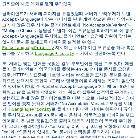
고리즘에 새로 예외를 몇개 추가했다.
클라이언트가 서버에 페이지를 요청했을때 서버가 브라우저가 보낸
에 맞는 페이지를 단 한개만 찾으면 문제가 없지만,
Accept-language
그러지 않은 경우 서버는 클라이언트에게 "No Acceptable Variant"나
"Multiple Choices" 응답을 보낸다. 이런 오류문을 피하기위해 이 경우
를 무시하고 클라이언트의 요청에 명확히 맞지는
Accept-language
않지만 문서를 보내도록 아파치를 설정할 수 있다.
지시어는 서버가 이런 오류문중 하나 혹은
ForceLanguagePriority
둘다를 무시하고
지시어로 판단하도록 한다.
LanguagePriority
또, 서버는 맞는 언어를 못찾은 경우 부모언어를 찾을 수도 있다. 예를
들어 클라이언트가 영국영어를 뜻하는
언어로 문서를 요청한
en-GB
경우, HTTP/1.1 표준에 따르면 서버는
으로만 표시된 문서를 일반
en
적으로 선택하지 못한다. (그래서 영국영어를 이해하는 독자가 일반적
인 영어도 이해할 수 있으므로
헤더에
만 포
Accept-Language
en-GB
함하고
을 포함하지않으면 거의 확실히 잘못된 설정임을 유의하라.
en
불행히도 현재 많은 클라이언트들은 이런 식으로 기본설정되있다.) 다
른 언어를 찾지 못하여 서버가 "No Acceptable Variants" 오류를 보내
거나
로 돌아가야 한다면, 서버는 하위언어 규약
LanguagePriority
을 무시하고
를
문서에 대응한다. 암묵적으로 아파치는 부모
en-GB
en
언어를 매우 낮은 품질값으로 클라이언트의 허용언어 목록에 추가한
다. 그러나 클라이언트가 "en-GB; q=0.9, fr; q=0.8"을 요청하고 서버에
"en"과 "fr" 문서가 있다면, "fr" 문서가 선택됨을 주의하라. 이는
HTTP/1.1 표준을 지키고, 올바로 설정된 클라이언트와 효율적으로 동