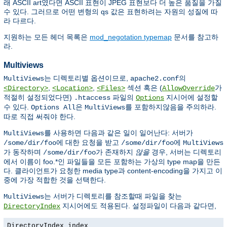
래 ASCII art였다면 ASCII 표현이 JPEG 표현보다 더 높은 품질을 가질
수 있다. 그러므로 어떤 변형의 qs 값은 표현하려는 자원의 성질에 따
라 다르다.
지원하는 모든 헤더 목록은
mod_negotation typemap
문서를 참고하
라.
Multiviews
는 디렉토리별 옵션이므로,
의
MultiViews
apache2.conf
,
,
섹션 혹은 (
가
<Directory>
<Location>
<Files>
AllowOverride
적절히 설정되었다면)
파일의
지시어에 설정할
.htaccess
Options
수 있다.
은
를 포함하지않음을 주의하라.
Options All
MultiViews
따로 직접 써줘야 한다.
를 사용하면 다음과 같은 일이 일어난다: 서버가
MultiViews
에 대한 요청을 받고
에
/some/dir/foo
/some/dir/foo
MultiViews
가 동작하며
가 존재하지
않을
경우, 서버는 디렉토리
/some/dir/foo
에서 이름이 foo.*인 파일들을 모든 포함하는 가상의 type map을 만든
다. 클라이언트가 요청한 media type과 content-encoding을 가지고 이
중에 가장 적합한 것을 선택한다.
는 서버가 디렉토리를 참조할때 파일을 찾는
MultiViews
지시어에도 적용된다. 설정파일이 다음과 같다면,
DirectoryIndex
DirectoryIndex index