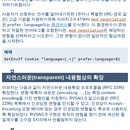
작하기위함이다.
사용자가 선호하는 언어를 알아내기위한 (쿠키나 특별한 URL-경로 같
은) 고급 기법을 지원하기위해 아파치 2.0.47부터
mod_negotiation
은
라는
환경변수
를 인식한다. 이 환경변수가 존재
prefer-language
하고 적절한 언어태그를 포함한다면,
은 해당하는
mod_negotiation
변형을 선택하려고 시도한다. 그런 변형이 없다면 일반적인 협상과정
을 시작한다.
예제
SetEnvIf Cookie "language=(.+)" prefer-language=$1
자연스러운(transparent) 내용협상의 확장
아파치는 다음과 같이 자연스러운 내용확장 프로토콜을 (RFC 2295)
확장한다. 변형 목록의 새로운
는 특정 content-
{encoding ..}
encoding을 가진 변형만을 지칭한다. RVSA/1.0 알고리즘은 (RFC
2296) 목록에서 인코딩된 변형을 인식할 수 있고, 인코딩이
Accept-
요청 헤더에 맞는 경우 인코딩된 변형들도 후보로 사용하도
Encoding
록 확장되었다. RVSA/1.0 구현은 최적의 변형을 찾기 전에 계산된 품
질계수를 소수점 5자리에서 반올림하지 않는다.