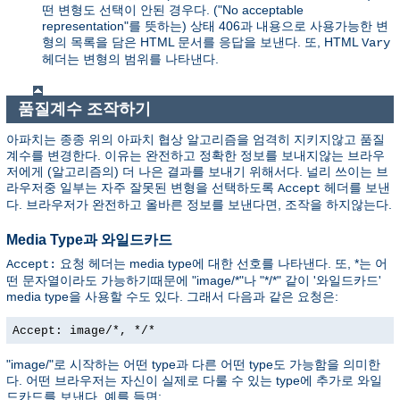
떤 변형도 선택이 안된 경우다. ("No acceptable
representation"를 뜻하는) 상태 406과 내용으로 사용가능한 변
형의 목록을 담은 HTML 문서를 응답을 보낸다. 또, HTML
Vary
헤더는 변형의 범위를 나타낸다.
품질계수 조작하기
아파치는 종종 위의 아파치 협상 알고리즘을 엄격히 지키지않고 품질
계수를 변경한다. 이유는 완전하고 정확한 정보를 보내지않는 브라우
저에게 (알고리즘의) 더 나은 결과를 보내기 위해서다. 널리 쓰이는 브
라우저중 일부는 자주 잘못된 변형을 선택하도록
헤더를 보낸
Accept
다. 브라우저가 완전하고 올바른 정보를 보낸다면, 조작을 하지않는다.
Media Type과 와일드카드
요청 헤더는 media type에 대한 선호를 나타낸다. 또, *는 어
Accept:
떤 문자열이라도 가능하기때문에 "image/*"나 "*/*" 같이 '와일드카드'
media type을 사용할 수도 있다. 그래서 다음과 같은 요청은:
Accept: image/*, */*
"image/"로 시작하는 어떤 type과 다른 어떤 type도 가능함을 의미한
다. 어떤 브라우저는 자신이 실제로 다룰 수 있는 type에 추가로 와일
드카드를 보낸다. 예를 들면: