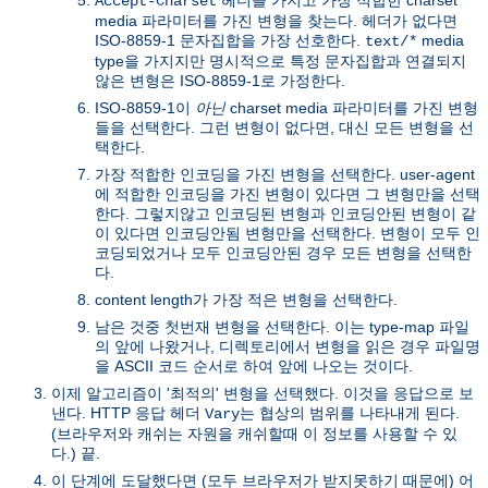
Accept-Charset
media 파라미터를 가진 변형을 찾는다. 헤더가 없다면
ISO-8859-1 문자집합을 가장 선호한다.
media
text/*
type을 가지지만 명시적으로 특정 문자집합과 연결되지
않은 변형은 ISO-8859-1로 가정한다.
ISO-8859-1이
아닌
charset media 파라미터를 가진 변형
들을 선택한다. 그런 변형이 없다면, 대신 모든 변형을 선
택한다.
가장 적합한 인코딩을 가진 변형을 선택한다. user-agent
에 적합한 인코딩을 가진 변형이 있다면 그 변형만을 선택
한다. 그렇지않고 인코딩된 변형과 인코딩안된 변형이 같
이 있다면 인코딩안됨 변형만을 선택한다. 변형이 모두 인
코딩되었거나 모두 인코딩안된 경우 모든 변형을 선택한
다.
content length가 가장 적은 변형을 선택한다.
남은 것중 첫번재 변형을 선택한다. 이는 type-map 파일
의 앞에 나왔거나, 디렉토리에서 변형을 읽은 경우 파일명
을 ASCII 코드 순서로 하여 앞에 나오는 것이다.
이제 알고리즘이 '최적의' 변형을 선택했다. 이것을 응답으로 보
낸다. HTTP 응답 헤더
는 협상의 범위를 나타내게 된다.
Vary
(브라우저와 캐쉬는 자원을 캐쉬할때 이 정보를 사용할 수 있
다.) 끝.
이 단계에 도달했다면 (모두 브라우저가 받지못하기 때문에) 어