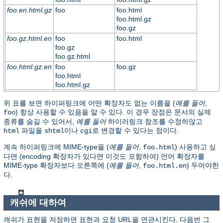
foo.en.html.gz
foo
foo.html
foo.html.gz
foo.gz
foo.gz.html.en
foo
foo.html
foo.gz
foo.gz.html
foo.html.gz.en
foo
foo.gz
foo.html
foo.html.gz
위 표를 보면 하이퍼링크에 어떤 확장자도 없는 이름을 (
예를 들어
,
) 항상 사용할 수 있음을 알 수 있다. 이 경우 장점은 문서의 실제
foo
종류를 숨길 수 있어서,
예를 들어
하이러링크 참조를 수정하않고
파일을
이나
로 변경할 수 있다는 점이다.
html
shtml
cgi
계속 하이퍼링크에 MIME-type을 (
예를 들어
,
) 사용하고 싶
foo.html
다면 (encoding 확장자가 있다면 이것도 포함하여) 언어 확장자를
MIME-type 확장자보다 오른쪽에 (
예를 들어
,
) 두어야한
foo.html.en
다.
캐쉬에 대하여
캐쉬가 표현을 저장하면 표현과 요청 URL을 연관시킨다. 다음번 그