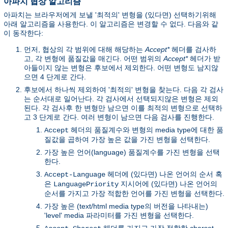
아파치 협상 알고리즘
아파치는 브라우저에게 보낼 '최적의' 변형을 (있다면) 선택하기위해
아래 알고리즘을 사용한다. 이 알고리즘은 변경할 수 없다. 다음와 같
이 동작한다:
먼저, 협상의 각 범위에 대해 해당하는
Accept*
헤더를 검사하
고, 각 변형에 품질값을 매긴다. 어떤 범위의
Accept*
헤더가 받
아들이지 않는 변형은 후보에서 제외한다. 어떤 변형도 남지않
으면 4 단계로 간다.
후보에서 하나씩 제외하여 '최적의' 변형을 찾는다. 다음 각 검사
는 순서대로 일어난다. 각 검사에서 선택되지않은 변형은 제외
된다. 각 검사후 한 변형만 남으면 이를 최적의 변형으로 선택하
고 3 단계로 간다. 여러 변형이 남으면 다음 검사를 진행한다.
헤더의 품질계수와 변형의 media type에 대한 품
Accept
질값을 곱하여 가장 높은 값을 가진 변형을 선택한다.
가장 높은 언어(language) 품질계수를 가진 변형을 선택
한다.
헤더에 (있다면) 나온 언어의 순서 혹
Accept-Language
은
지시어에 (있다면) 나온 언어의
LanguagePriority
순서를 가지고 가장 적합한 언어를 가진 변형을 선택한다.
가장 높은 (text/html media type의 버전을 나타내는)
'level' media 파라미터를 가진 변형을 선택한다.
헤더를 가지고 가장 적합한 charset