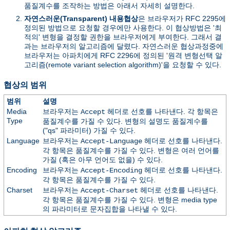
품질계수를 조작하는 방법은 아래서 자세히 설명한다.
자연스러운(Transparent) 내용협상
은 브라우저가 RFC 2295에
정의된 방법으로 요청할 경우에만 사용한다. 이 협상방법은 '최
적의' 변형을 결정할 권한을 브라우저에게 부여한다. 그래서 결
과는 브라우저의 알고리즘에 달렸다. 자연스러운 협상과정중에
브라우저는 아파치에게 RFC 2296에 정의된 '원격 변형선택 알
고리즘(remote variant selection algorithm)'을 요청할 수 있다.
협상의 범위
범위
설명
Media
브라우저는
헤더로 선호를 나타낸다. 각 항목은
Accept
Type
품질계수를 가질 수 있다. 변형의 설명도 품질계수를
("qs" 파라미터) 가질 수 있다.
Language
브라우저는
헤더로 선호를 나타낸다.
Accept-Language
각 항목은 품질계수를 가질 수 있다. 변형은 여러 언어를
가질 (혹은 아무 언어도 없을) 수 있다.
Encoding
브라우저는
헤더로 선호를 나타낸다.
Accept-Encoding
각 항목은 품질계수를 가질 수 있다.
Charset
브라우저는
헤더로 선호를 나타낸다.
Accept-Charset
각 항목은 품질계수를 가질 수 있다. 변형은 media type
의 파라미터로 문자집합을 나타낼 수 있다.