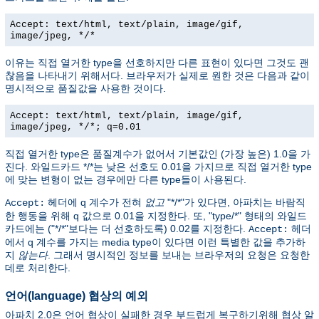
Accept: text/html, text/plain, image/gif,
image/jpeg, */*
이유는 직접 열거한 type을 선호하지만 다른 표현이 있다면 그것도 괜
찮음을 나타내기 위해서다. 브라우저가 실제로 원한 것은 다음과 같이
명시적으로 품질값을 사용한 것이다.
Accept: text/html, text/plain, image/gif,
image/jpeg, */*; q=0.01
직접 열거한 type은 품질계수가 없어서 기본값인 (가장 높은) 1.0을 가
진다. 와일드카드 */*는 낮은 선호도 0.01을 가지므로 직접 열거한 type
에 맞는 변형이 없는 경우에만 다른 type들이 사용된다.
헤더에 q 계수가 전혀
없고
"*/*"가 있다면, 아파치는 바람직
Accept:
한 행동을 위해 q 값으로 0.01을 지정한다. 또, "type/*" 형태의 와일드
카드에는 ("*/*"보다는 더 선호하도록) 0.02를 지정한다.
헤더
Accept:
에서 q 계수를 가지는 media type이 있다면 이런 특별한 값을 추가하
지
않는다
. 그래서 명시적인 정보를 보내는 브라우저의 요청은 요청한
데로 처리한다.
언어(language) 협상의 예외
아파치 2.0은 언어 협상이 실패한 경우 부드럽게 복구하기위해 협상 알