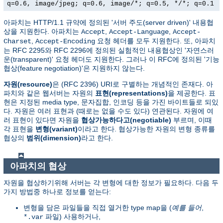
q=0.6, image/jpeg; q=0.6, image/*; q=0.5, */*; q=0.1
아파치는 HTTP/1.1 규약에 정의된 '서버 주도(server driven)' 내용협
상을 지원한다. 아파치는
,
,
Accept
Accept-Language
Accept-
,
요청 헤더를 모두 지원한다. 또, 아파치
Charset
Accept-Encoding
는 RFC 2295와 RFC 2296에 정의된 실험적인 내용협상인 '자연스러
운(transparent)' 요청 헤더도 지원한다. 그러나 이 RFC에 정의된 '기능
협상(feature negotiation)'은 지원하지 않는다.
자원(resource)
은 (RFC 2396) URI로 구별하는 개념적인 존재다. 아
파치와 같은 웹서버는 자원의
표현(representations)
을 제공한다. 표
현은 지정된 media type, 문자집합, 인코딩 등을 가진 바이트들로 되있
다. 자원은 여러 표현과 (때로는 없을 수도 있다) 연관된다. 자원에 여
러 표현이 있다면 자원을
협상가능하다고(negotiable)
부르며, 이때
각 표현을
변형(variant)
이라고 한다. 협상가능한 자원의 변형 종류를
협상의
범위(dimension)
라고 한다.
아파치의 협상
자원을 협상하기위해 서버는 각 변형에 대한 정보가 필요하다. 다음 두
가지 방법중 하나로 정보를 얻는다:
변형을 담은 파일들을 직접 열거한 type map을 (
예를 들어
,
파일) 사용하거나,
*.var