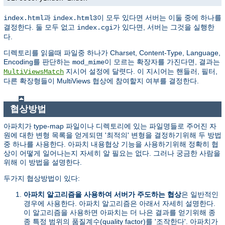
과
이 모두 있다면 서버는 이둘 중에 하나를
index.html
index.html3
결정한다. 둘 모두 없고
가 있다면, 서버는 그것을 실행한
index.cgi
다.
디렉토리를 읽을때 파일중 하나가 Charset, Content-Type, Language,
Encoding를 판단하는
이 모르는 확장자를 가진다면, 결과는
mod_mime
지시어 설정에 달렷다. 이 지시어는 핸들러, 필터,
MultiViewsMatch
다른 확장형들이 MultiViews 협상에 참여할지 여부를 결정한다.
협상방법
아파치가 type-map 파일이나 디렉토리에 있는 파일명들로 주어진 자
원에 대한 변형 목록을 얻게되면 '최적의' 변형을 결정하기위해 두 방법
중 하나를 사용한다. 아파치 내용협상 기능을 사용하기위해 정확히 협
상이 어떻게 일어나는지 자세히 알 필요는 없다. 그러나 궁금한 사람을
위해 이 방법을 설명한다.
두가지 협상방법이 있다:
아파치 알고리즘을 사용하여 서버가 주도하는 협상
은 일반적인
경우에 사용한다. 아파치 알고리즘은 아래서 자세히 설명한다.
이 알고리즘을 사용하면 아파치는 더 나은 결과를 얻기위해 종
종 특정 범위의 품질계수(quality factor)를 '조작한다'. 아파치가