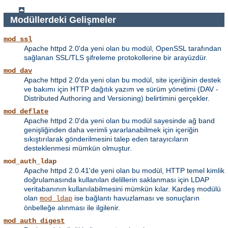
Modüllerdeki Gelişmeler
mod_ssl
Apache httpd 2.0'da yeni olan bu modül, OpenSSL tarafından
sağlanan SSL/TLS şifreleme protokollerine bir arayüzdür.
mod_dav
Apache httpd 2.0'da yeni olan bu modül, site içeriğinin destek
ve bakımı için HTTP dağıtık yazım ve sürüm yönetimi (DAV -
Distributed Authoring and Versioning) belirtimini gerçekler.
mod_deflate
Apache httpd 2.0'da yeni olan bu modül sayesinde ağ band
genişliğinden daha verimli yararlanabilmek için içeriğin
sıkıştırılarak gönderilmesini talep eden tarayıcıların
desteklenmesi mümkün olmuştur.
mod_auth_ldap
Apache httpd 2.0.41'de yeni olan bu modül, HTTP temel kimlik
doğrulamasında kullanılan delillerin saklanması için LDAP
veritabanının kullanılabilmesini mümkün kılar. Kardeş modülü
olan
ise bağlantı havuzlaması ve sonuçların
mod_ldap
önbelleğe alınması ile ilgilenir.
mod_auth_digest