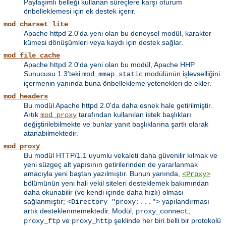
Paylaşımlı belleği kullanan süreçlere karşı oturum
önbelleklemesi için ek destek içerir.
mod_charset_lite
Apache httpd 2.0'da yeni olan bu deneysel modül, karakter
kümesi dönüşümleri veya kaydı için destek sağlar.
mod_file_cache
Apache httpd 2.0'da yeni olan bu modül, Apache HHP
Sunucusu 1.3'teki
modülünün işlevselliğini
mod_mmap_static
içermenin yanında buna önbellekleme yetenekleri de ekler.
mod_headers
Bu modül Apache httpd 2.0'da daha esnek hale getirilmiştir.
Artık
tarafından kullanılan istek başlıkları
mod_proxy
değiştirilebilmekte ve bunlar yanıt başlıklarına şartlı olarak
atanabilmektedir.
mod_proxy
Bu modül HTTP/1.1 uyumlu vekaleti daha güvenilir kılmak ve
yeni süzgeç alt yapısının getirilerinden de yararlanmak
amacıyla yeni baştan yazılmıştır. Bunun yanında,
<Proxy>
bölümünün yeni hali vekil siteleri desteklemek bakımından
daha okunabilir (ve kendi içinde daha hızlı) olması
sağlanmıştır;
yapılandırması
<Directory "proxy:...">
artık desteklenmemektedir. Modül,
,
proxy_connect
ve
şeklinde her biri belli bir protokolü
proxy_ftp
proxy_http