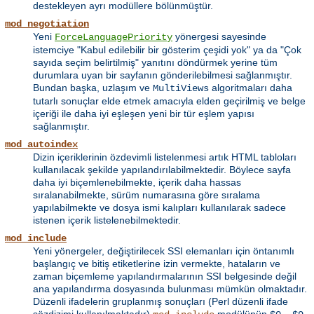
destekleyen ayrı modüllere bölünmüştür.
mod_negotiation
Yeni
yönergesi sayesinde
ForceLanguagePriority
istemciye "Kabul edilebilir bir gösterim çeşidi yok" ya da "Çok
sayıda seçim belirtilmiş" yanıtını döndürmek yerine tüm
durumlara uyan bir sayfanın gönderilebilmesi sağlanmıştır.
Bundan başka, uzlaşım ve
algoritmaları daha
MultiViews
tutarlı sonuçlar elde etmek amacıyla elden geçirilmiş ve belge
içeriği ile daha iyi eşleşen yeni bir tür eşlem yapısı
sağlanmıştır.
mod_autoindex
Dizin içeriklerinin özdevimli listelenmesi artık HTML tabloları
kullanılacak şekilde yapılandırılabilmektedir. Böylece sayfa
daha iyi biçemlenebilmekte, içerik daha hassas
sıralanabilmekte, sürüm numarasına göre sıralama
yapılabilmekte ve dosya ismi kalıpları kullanılarak sadece
istenen içerik listelenebilmektedir.
mod_include
Yeni yönergeler, değiştirilecek SSI elemanları için öntanımlı
başlangıç ve bitiş etiketlerine izin vermekte, hataların ve
zaman biçemleme yapılandırmalarının SSI belgesinde değil
ana yapılandırma dosyasında bulunması mümkün olmaktadır.
Düzenli ifadelerin gruplanmış sonuçları (Perl düzenli ifade