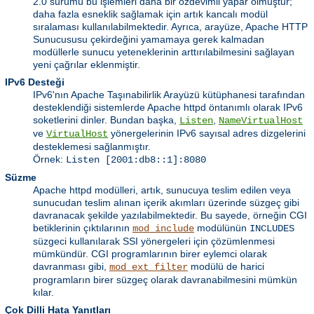
2.0 sürümü bu işlemleri daha bir özdevimli yapar olmuştur;
daha fazla esneklik sağlamak için artık kancalı modül
sıralaması kullanılabilmektedir. Ayrıca, arayüze, Apache HTTP
Sunucususu çekirdeğini yamamaya gerek kalmadan
modüllerle sunucu yeteneklerinin arttırılabilmesini sağlayan
yeni çağrılar eklenmiştir.
IPv6 Desteği
IPv6'nın Apache Taşınabilirlik Arayüzü kütüphanesi tarafından
desteklendiği sistemlerde Apache httpd öntanımlı olarak IPv6
soketlerini dinler. Bundan başka,
,
Listen
NameVirtualHost
ve
yönergelerinin IPv6 sayısal adres dizgelerini
VirtualHost
desteklemesi sağlanmıştır.
Örnek:
Listen [2001:db8::1]:8080
Süzme
Apache httpd modülleri, artık, sunucuya teslim edilen veya
sunucudan teslim alınan içerik akımları üzerinde süzgeç gibi
davranacak şekilde yazılabilmektedir. Bu sayede, örneğin CGI
betiklerinin çıktılarının
modülünün
mod_include
INCLUDES
süzgeci kullanılarak SSI yönergeleri için çözümlenmesi
mümkündür. CGI programlarının birer eylemci olarak
davranması gibi,
modülü de harici
mod_ext_filter
programların birer süzgeç olarak davranabilmesini mümkün
kılar.
Çok Dilli Hata Yanıtları