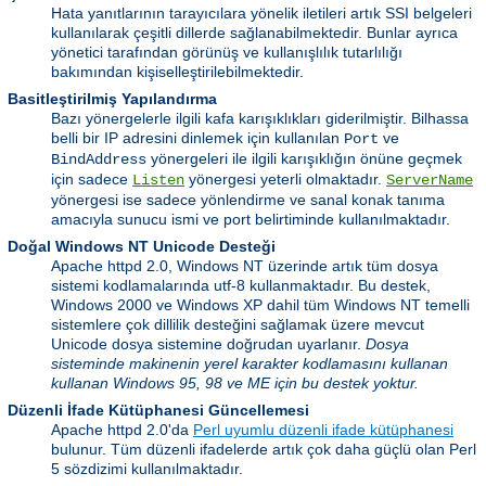
Hata yanıtlarının tarayıcılara yönelik iletileri artık SSI belgeleri
kullanılarak çeşitli dillerde sağlanabilmektedir. Bunlar ayrıca
yönetici tarafından görünüş ve kullanışlılık tutarlılığı
bakımından kişiselleştirilebilmektedir.
Basitleştirilmiş Yapılandırma
Bazı yönergelerle ilgili kafa karışıklıkları giderilmiştir. Bilhassa
belli bir IP adresini dinlemek için kullanılan
ve
Port
yönergeleri ile ilgili karışıklığın önüne geçmek
BindAddress
için sadece
yönergesi yeterli olmaktadır.
Listen
ServerName
yönergesi ise sadece yönlendirme ve sanal konak tanıma
amacıyla sunucu ismi ve port belirtiminde kullanılmaktadır.
Doğal Windows NT Unicode Desteği
Apache httpd 2.0, Windows NT üzerinde artık tüm dosya
sistemi kodlamalarında utf-8 kullanmaktadır. Bu destek,
Windows 2000 ve Windows XP dahil tüm Windows NT temelli
sistemlere çok dillilik desteğini sağlamak üzere mevcut
Unicode dosya sistemine doğrudan uyarlanır.
Dosya
sisteminde makinenin yerel karakter kodlamasını kullanan
kullanan Windows 95, 98 ve ME için bu destek yoktur.
Düzenli İfade Kütüphanesi Güncellemesi
Apache httpd 2.0'da
Perl uyumlu düzenli ifade kütüphanesi
bulunur. Tüm düzenli ifadelerde artık çok daha güçlü olan Perl
5 sözdizimi kullanılmaktadır.