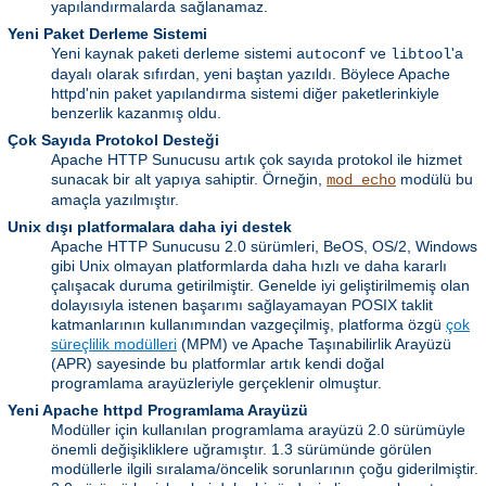
yapılandırmalarda sağlanamaz.
Yeni Paket Derleme Sistemi
Yeni kaynak paketi derleme sistemi
ve
'a
autoconf
libtool
dayalı olarak sıfırdan, yeni baştan yazıldı. Böylece Apache
httpd'nin paket yapılandırma sistemi diğer paketlerinkiyle
benzerlik kazanmış oldu.
Çok Sayıda Protokol Desteği
Apache HTTP Sunucusu artık çok sayıda protokol ile hizmet
sunacak bir alt yapıya sahiptir. Örneğin,
modülü bu
mod_echo
amaçla yazılmıştır.
Unix dışı platformalara daha iyi destek
Apache HTTP Sunucusu 2.0 sürümleri, BeOS, OS/2, Windows
gibi Unix olmayan platformlarda daha hızlı ve daha kararlı
çalışacak duruma getirilmiştir. Genelde iyi geliştirilmemiş olan
dolayısıyla istenen başarımı sağlayamayan POSIX taklit
katmanlarının kullanımından vazgeçilmiş, platforma özgü
çok
süreçlilik modülleri
(MPM) ve Apache Taşınabilirlik Arayüzü
(APR) sayesinde bu platformlar artık kendi doğal
programlama arayüzleriyle gerçeklenir olmuştur.
Yeni Apache httpd Programlama Arayüzü
Modüller için kullanılan programlama arayüzü 2.0 sürümüyle
önemli değişikliklere uğramıştır. 1.3 sürümünde görülen
modüllerle ilgili sıralama/öncelik sorunlarının çoğu giderilmiştir.