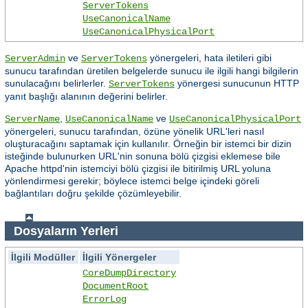
ServerTokens
UseCanonicalName
UseCanonicalPhysicalPort
ve
yönergeleri, hata iletileri gibi
ServerAdmin
ServerTokens
sunucu tarafından üretilen belgelerde sunucu ile ilgili hangi bilgilerin
sunulacağını belirlerler.
yönergesi sunucunun HTTP
ServerTokens
yanıt başlığı alanının değerini belirler.
,
ve
ServerName
UseCanonicalName
UseCanonicalPhysicalPort
yönergeleri, sunucu tarafından, özüne yönelik URL'leri nasıl
oluşturacağını saptamak için kullanılır. Örneğin bir istemci bir dizin
isteğinde bulunurken URL'nin sonuna bölü çizgisi eklemese bile
Apache httpd'nin istemciyi bölü çizgisi ile bitirilmiş URL yoluna
yönlendirmesi gerekir; böylece istemci belge içindeki göreli
bağlantıları doğru şekilde çözümleyebilir.
Dosyaların Yerleri
İlgili Modüller
İlgili Yönergeler
CoreDumpDirectory
DocumentRoot
ErrorLog