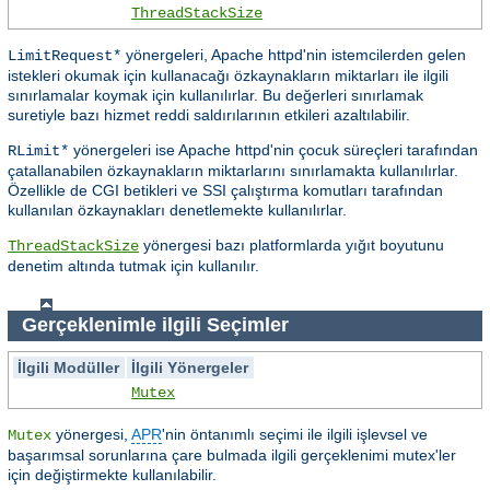
ThreadStackSize
yönergeleri, Apache httpd'nin istemcilerden gelen
LimitRequest*
istekleri okumak için kullanacağı özkaynakların miktarları ile ilgili
sınırlamalar koymak için kullanılırlar. Bu değerleri sınırlamak
suretiyle bazı hizmet reddi saldırılarının etkileri azaltılabilir.
yönergeleri ise Apache httpd'nin çocuk süreçleri tarafından
RLimit*
çatallanabilen özkaynakların miktarlarını sınırlamakta kullanılırlar.
Özellikle de CGI betikleri ve SSI çalıştırma komutları tarafından
kullanılan özkaynakları denetlemekte kullanılırlar.
yönergesi bazı platformlarda yığıt boyutunu
ThreadStackSize
denetim altında tutmak için kullanılır.
Gerçeklenimle ilgili Seçimler
İlgili Modüller
İlgili Yönergeler
Mutex
yönergesi,
APR
'nin öntanımlı seçimi ile ilgili işlevsel ve
Mutex
başarımsal sorunlarına çare bulmada ilgili gerçeklenimi mutex'ler
için değiştirmekte kullanılabilir.