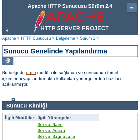
Apache HTTP Sunucusu Sürüm 2.4
☰
Apache
>
HTTP Sunucusu
>
Belgeleme
>
Sürüm 2.4
Sunucu Genelinde Yapılandırma
Bu belgede
modülü ile sağlanan ve sunucunun temel
core
işlemlerini yapılandırmakta kullanılan yönergelerden bazıları
açıklanmıştır.
Sunucu Kimliği
İlgili Modüller
İlgili Yönergeler
ServerName
ServerAdmin
ServerSignature