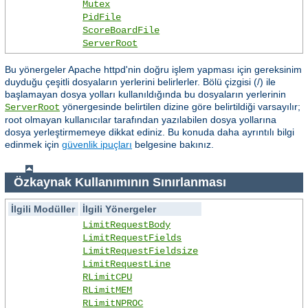
Mutex
PidFile
ScoreBoardFile
ServerRoot
Bu yönergeler Apache httpd'nin doğru işlem yapması için gereksinim
duyduğu çeşitli dosyaların yerlerini belirlerler. Bölü çizgisi (/) ile
başlamayan dosya yolları kullanıldığında bu dosyaların yerlerinin
yönergesinde belirtilen dizine göre belirtildiği varsayılır;
ServerRoot
root olmayan kullanıcılar tarafından yazılabilen dosya yollarına
dosya yerleştirmemeye dikkat ediniz. Bu konuda daha ayrıntılı bilgi
edinmek için
güvenlik ipuçları
belgesine bakınız.
Özkaynak Kullanımının Sınırlanması
İlgili Modüller
İlgili Yönergeler
LimitRequestBody
LimitRequestFields
LimitRequestFieldsize
LimitRequestLine
RLimitCPU
RLimitMEM
RLimitNPROC