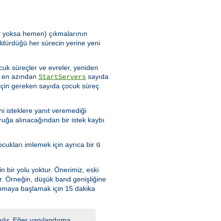
şey yoksa hemen) çıkmalarının
ldürdüğü her sürecin yerine yeni
cuk süreçler ve evreler, yeniden
de en azından
sayıda
StartServers
için gereken sayıda çocuk süreç
i isteklere yanıt veremediği
ruğa alınacağından bir istek kaybı
ukları imlemek için ayrıca bir
G
n bir yolu yoktur. Önerimiz, eski
ır. Örneğin, düşük band genişliğine
apmaya başlamak için 15 dakika
ılır. Eğer yapılandırma