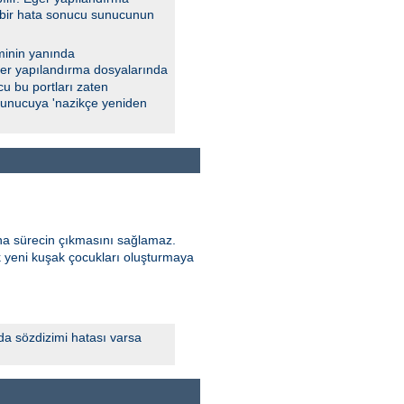
a, bir hata sonucu sunucunun
minin yanında
 Eğer yapılandırma dosyalarında
u bu portları zaten
 sunucuya 'nazikçe yeniden
ana sürecin çıkmasını sağlamaz.
k yeni kuşak çocukları oluşturmaya
da sözdizimi hatası varsa