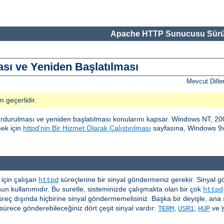
Apache HTTP Sunucusu Sürü
ı ve Yeniden Başlatılması
Mevcut Dille
m geçerlidir.
urulması ve yeniden başlatılması konularını kapsar. Windows NT, 200
mek için
httpd'nin Bir Hizmet Olarak Çalıştırılması
sayfasına, Windows 9x 
çin çalışan
süreçlerine bir sinyal göndermeniz gerekir. Sinyal gönd
httpd
n kullanımıdır. Bu suretle, sisteminizde çalışmakta olan bir çok
httpd
üreç dışında hiçbirine sinyal göndermemelisiniz. Başka bir deyişle, ana 
ürece gönderebileceğiniz dört çeşit sinyal vardır:
,
,
ve
TERM
USR1
HUP