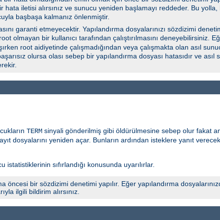
 bir hata iletisi alırsınız ve sunucu yeniden başlamayı reddeder. Bu yoll
cuyla başbaşa kalmanız önlenmiştir.
ını garanti etmeyecektir. Yapılandırma dosyalarınızı sözdizimi deneti
 root olmayan bir kullanıcı tarafından çalıştırılmasını deneyebilirsiniz.
şırken root aidiyetinde çalışmadığından veya çalışmakta olan asıl sunuc
başarısız olursa olası sebep bir yapılandırma dosyası hatasıdır ve asıl
rekir.
ocukların
sinyali gönderilmiş gibi öldürülmesine sebep olur fakat 
TERM
yıt dosyalarını yeniden açar. Bunların ardından isteklere yanıt verece
 istatistiklerinin sıfırlandığı konusunda uyarılırlar.
a öncesi bir sözdizimi denetimi yapılır. Eğer yapılandırma dosyalarınız
 ilgili bildirim alırsınız.