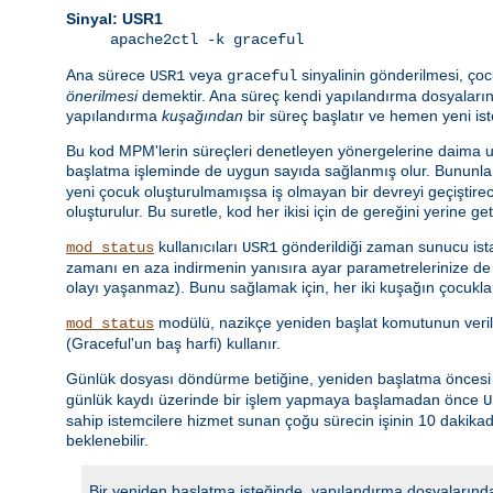
Sinyal: USR1
apache2ctl -k graceful
Ana sürece
veya
sinyalinin gönderilmesi, çoc
USR1
graceful
önerilmesi
demektir. Ana süreç kendi yapılandırma dosyalarını
yapılandırma
kuşağından
bir süreç başlatır ve hemen yeni is
Bu kod MPM'lerin süreçleri denetleyen yönergelerine daima uy
başlatma işleminde de uygun sayıda sağlanmış olur. Bununla 
yeni çocuk oluşturulmamışsa iş olmayan bir devreyi geçiştir
oluşturulur. Bu suretle, kod her ikisi için de gereğini yerine ge
kullanıcıları
gönderildiği zaman sunucu istat
mod_status
USR1
zamanı en aza indirmenin yanısıra ayar parametrelerinize de u
olayı yaşanmaz). Bunu sağlamak için, her iki kuşağın çocuklar
modülü, nazikçe yeniden başlat komutunun veri
mod_status
(Graceful'un baş harfi) kullanır.
Günlük dosyası döndürme betiğine, yeniden başlatma öncesi gü
günlük kaydı üzerinde bir işlem yapmaya başlamadan önce
U
sahip istemcilere hizmet sunan çoğu sürecin işinin 10 dakik
beklenebilir.
Bir yeniden başlatma isteğinde, yapılandırma dosyalarında