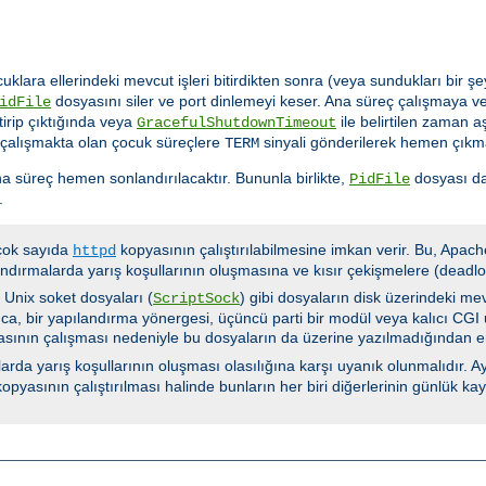
cuklara ellerindeki mevcut işleri bitirdikten sonra (veya sundukları bir
dosyasını siler ve port dinlemeyi keser. Ana süreç çalışmaya ve
idFile
tirip çıktığında veya
ile belirtilen zaman 
GracefulShutdownTimeout
 çalışmakta olan çocuk süreçlere
sinyali gönderilerek hemen çıkma
TERM
a süreç hemen sonlandırılacaktır. Bununla birlikte,
dosyası da
PidFile
.
 çok sayıda
kopyasının çalıştırılabilmesine imkan verir. Bu, Apach
httpd
ndırmalarda yarış koşullarının oluşmasına ve kısır çekişmelere (deadloc
e Unix soket dosyaları (
) gibi dosyaların disk üzerindeki me
ScriptSock
ca, bir yapılandırma yönergesi, üçüncü parti bir modül veya kalıcı CGI u
yasının çalışması nedeniyle bu dosyaların da üzerine yazılmadığından e
rda yarış koşullarının oluşması olasılığına karşı uyanık olunmalıdır. Ay
opyasının çalıştırılması halinde bunların her biri diğerlerinin günlük k