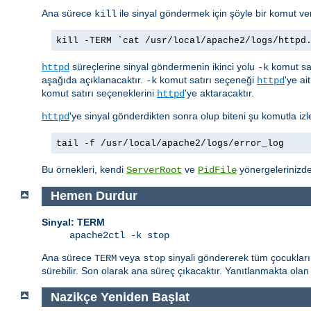
Ana sürece
ile sinyal göndermek için şöyle bir komut vere
kill
kill -TERM `cat /usr/local/apache2/logs/httpd
süreçlerine sinyal göndermenin ikinci yolu
komut sat
httpd
-k
aşağıda açıklanacaktır.
komut satırı seçeneği
'ye ai
-k
httpd
komut satırı seçeneklerini
'ye aktaracaktır.
httpd
'ye sinyal gönderdikten sonra olup biteni şu komutla izle
httpd
tail -f /usr/local/apache2/logs/error_log
Bu örnekleri, kendi
ve
yönergelerinizdek
ServerRoot
PidFile
Hemen Durdur
Sinyal: TERM
apache2ctl -k stop
Ana sürece
veya
sinyali göndererek tüm çocukları
TERM
stop
sürebilir. Son olarak ana süreç çıkacaktır. Yanıtlanmakta olan 
Nazikçe Yeniden Başlat