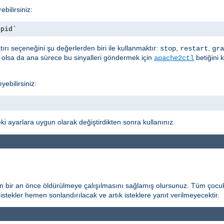
bilirsiniz:
.pid`
ırı seçeneğini şu değerlerden biri ile kullanmaktır:
,
,
stop
restart
gra
t olsa da ana sürece bu sinyalleri göndermek için
betiğini 
apache2ctl
yebilirsiniz:
i ayarlara uygun olarak değiştirdikten sonra kullanınız.
n bir an önce öldürülmeye çalışılmasını sağlamış olursunuz. Tüm çocuk
istekler hemen sonlandırılacak ve artık isteklere yanıt verilmeyecektir.