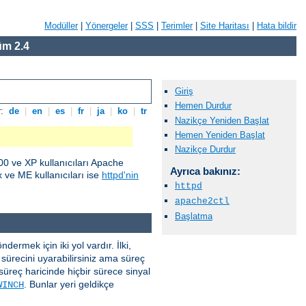
Modüller
|
Yönergeler
|
SSS
|
Terimler
|
Site Haritası
|
Hata bildir
m 2.4
Giriş
Hemen Durdur
r:
de
|
en
|
es
|
fr
|
ja
|
ko
|
tr
Nazikçe Yeniden Başlat
Hemen Yeniden Başlat
Nazikçe Durdur
0 ve XP kullanıcıları Apache
Ayrıca bakınız:
ve ME kullanıcıları ise
httpd'nin
httpd
apache2ctl
Başlatma
ermek için iki yol vardır. İlki,
sürecini uyarabilirsiniz ama süreç
süreç haricinde hiçbir sürece sinyal
. Bunlar yeri geldikçe
WINCH