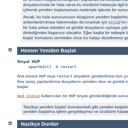
dosyalarınızda bir hata varsa bu sözdizimi hatasıyla ilgili
çökerek yeniden başlamaması nedeniyle işlevsiz bir sunu
Ancak, bu hala sunucunuzun düzgünce yeniden başlatılmas
anlamlandırılması bakımından da sınamak için
'nin
httpd
bir hata yoksa soketleri ve günlük dosyalarını açmaya çalı
dinlediğinden başarısız olacaktır. Eğer başka bir sebeple 
başla' komutunu vermeden önce bu hatayı düzeltmeniz ge
Hemen Yeniden Başlat
Sinyal: HUP
apache2ctl -k restart
Ana sürece
veya
sinyalinin gönderilmesi tüm ç
HUP
restart
Ana süreç yapılandırma dosyalarını yeniden okur ve günlük ka
başlar.
kullanıcıları bir
sinyalı gönderildiğinde sunucu
mod_status
HUP
'Nazikçe yeniden başlat' komutundaki gibi yeniden başlatm
yeniden başlatma işlemi gerçekleşmez ve sözdizimi hatalarıyla
Nazikçe Durdur