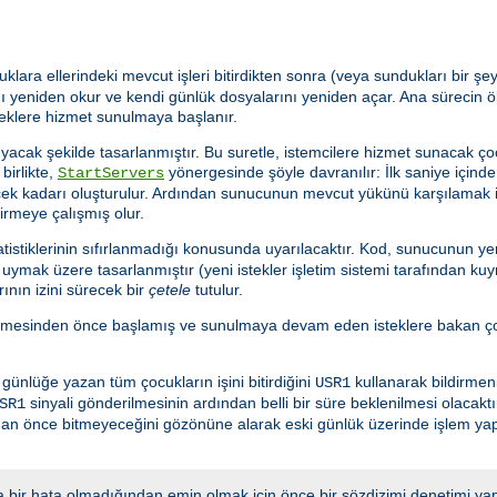
uklara ellerindeki mevcut işleri bitirdikten sonra (veya sundukları bir 
 yeniden okur ve kendi günlük dosyalarını yeniden açar. Ana sürecin ö
teklere hizmet sunulmaya başlanır.
acak şekilde tasarlanmıştır. Bu suretle, istemcilere hizmet sunacak ço
birlikte,
yönergesinde şöyle davranılır: İlk saniye için
StartServers
ecek kadarı oluşturulur. Ardından sunucunun mevcut yükünü karşılamak 
tirmeye çalışmış olur.
istiklerinin sıfırlanmadığı konusunda uyarılacaktır. Kod, sunucunun yen
ymak üzere tasarlanmıştır (yeni istekler işletim sistemi tarafından kuy
ının izini sürecek bir
çetele
tutulur.
lmesinden önce başlamış ve sunulmaya devam eden isteklere bakan çoc
nlüğe yazan tüm çocukların işini bitirdiğini
kullanarak bildirmeni
USR1
sinyali gönderilmesinin ardından belli bir süre beklenilmesi olacakt
SR1
adan önce bitmeyeceğini gözönüne alarak eski günlük üzerinde işlem y
 bir hata olmadığından emin olmak için önce bir sözdizimi denetimi yap