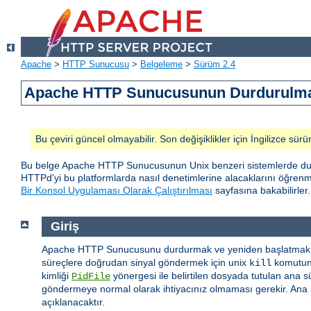
Apache
>
HTTP Sunucusu
>
Belgeleme
>
Sürüm 2.4
Apache HTTP Sunucusunun Durdurulmas
Bu çeviri güncel olmayabilir. Son değişiklikler için İngilizce sürü
Bu belge Apache HTTP Sunucusunun Unix benzeri sistemlerde durd
HTTPd'yi bu platformlarda nasıl denetimlerine alacaklarını öğren
Bir Konsol Uygulaması Olarak Çalıştırılması
sayfasına bakabilirler.
Giriş
Apache HTTP Sunucusunu durdurmak ve yeniden başlatmak i
süreçlere doğrudan sinyal göndermek için unix
komutunu
kill
kimliği
yönergesi ile belirtilen dosyada tutulan ana s
PidFile
göndermeye normal olarak ihtiyacınız olmaması gerekir. Ana s
açıklanacaktır.