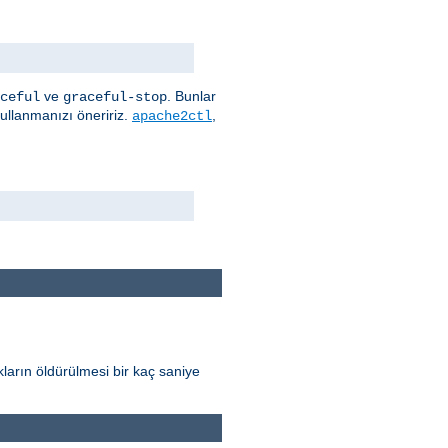
ve
. Bunlar
ceful
graceful-stop
kullanmanızı öneririz.
,
apache2ctl
ların öldürülmesi bir kaç saniye