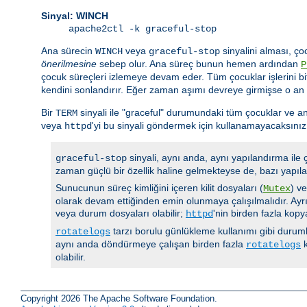
Sinyal: WINCH
apache2ctl -k graceful-stop
Ana sürecin
veya
sinyalini alması, ço
WINCH
graceful-stop
önerilmesine
sebep olur. Ana süreç bunun hemen ardından
P
çocuk süreçleri izlemeye devam eder. Tüm çocuklar işlerini bi
kendini sonlandırır. Eğer zaman aşımı devreye girmişse o an
Bir
sinyali ile "graceful" durumundaki tüm çocuklar ve an
TERM
veya
'yi bu sinyali göndermek için kullanamayacaksınız
httpd
sinyali, aynı anda, aynı yapılandırma ile
graceful-stop
zaman güçlü bir özellik haline gelmekteyse de, bazı yapıla
Sunucunun süreç kimliğini içeren kilit dosyaları (
) v
Mutex
olarak devam ettiğinden emin olunmaya çalışılmalıdır. Ayrı
veya durum dosyaları olabilir;
'nin birden fazla kop
httpd
tarzı borulu günlükleme kullanımı gibi durumla
rotatelogs
aynı anda döndürmeye çalışan birden fazla
k
rotatelogs
olabilir.
Copyright 2026 The Apache Software Foundation.