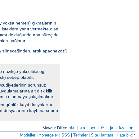
 şey yoksa hemen) çıkmalarının
 isteklere yanıt vermekte olan
aşımı dolduğunda ana süreç de
ları sağlanır.
 silineceğinden, artık
apache2ctl
e nazikçe yükseltileceği
k) sebep olabilir.
vcudiyetlerinin sorunsuz
ygulamalarına ait disk kilit
min olunmaya çalışılmalıdır.
nı günlük kayıt dosyalarını
ayıt dosyalarının kaybına sebep
Mevcut Diller:
de
|
en
|
es
|
fr
|
ja
|
ko
|
tr
Modüller
|
Yönergeler
|
SSS
|
Terimler
|
Site Haritası
|
Hata bildir