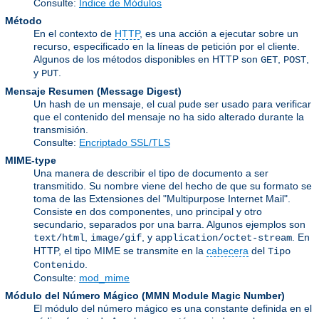
Consulte:
Índice de Módulos
Método
En el contexto de
HTTP
, es una acción a ejecutar sobre un
recurso, especificado en la líneas de petición por el cliente.
Algunos de los métodos disponibles en HTTP son
,
,
GET
POST
y
.
PUT
Mensaje Resumen (Message Digest)
Un hash de un mensaje, el cual pude ser usado para verificar
que el contenido del mensaje no ha sido alterado durante la
transmisión.
Consulte:
Encriptado SSL/TLS
MIME-type
Una manera de describir el tipo de documento a ser
transmitido. Su nombre viene del hecho de que su formato se
toma de las Extensiones del "Multipurpose Internet Mail".
Consiste en dos componentes, uno principal y otro
secundario, separados por una barra. Algunos ejemplos son
,
, y
. En
text/html
image/gif
application/octet-stream
HTTP, el tipo MIME se transmite en la
cabecera
del
Tipo
.
Contenido
Consulte:
mod_mime
Módulo del Número Mágico
(
MMN Module Magic Number
)
El módulo del número mágico es una constante definida en el