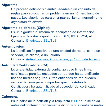
Algoritmo
Un proceso definido sin ambigüedades o un conjunto de
reglas para solucionar un problema en un número finito de
pasos. Los algoritmos para encriptar se llaman normalmente
algoritmos de cifrado
.
Algoritmo de cifrado, (Cipher).
Es un algoritmo o sistema de encriptado de información.
Ejemplos de estos algoritmos son DES, IDEA, RC4, etc.
Consulte:
Encriptado SSL/TLS
Autenticación.
La identificación positiva de una entidad de red tal como un
servidor, un cliente, o un usuario.
Consulte:
Autentificación, Autorización, y Control de Acceso
Autoridad Certificadora.
(CA)
Es una entidad externa de confianza cuyo fin es firmar
certificados para las entidades de red que ha autentificado
usando medios seguros. Otras entidades de red pueden
verificar la firma para comprobar que una Autoridad
Certificadora ha autentificado al poseedor del certificado.
Consulte:
Encriptado SSL/TLS
Cabecera.
Es la parte de la petición y la respuesta
HTTP
que se envía
antes del contenido propiamente dicho, y que contiene meta-