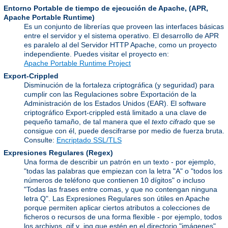
Entorno Portable de tiempo de ejecución de Apache,
(APR,
Apache Portable Runtime)
Es un conjunto de librerías que proveen las interfaces básicas
entre el servidor y el sistema operativo. El desarrollo de APR
es paralelo al del Servidor HTTP Apache, como un proyecto
independiente. Puedes visitar el proyecto en:
Apache Portable Runtime Project
Export-Crippled
Disminución de la fortaleza criptográfica (y seguridad) para
cumplir con las Regulaciones sobre Exportación de la
Administración de los Estados Unidos (EAR). El software
criptográfico Export-crippled está limitado a una clave de
pequeño tamaño, de tal manera que el
texto cifrado
que se
consigue con él, puede descifrarse por medio de fuerza bruta.
Consulte:
Encriptado SSL/TLS
Expresiones Regulares
(Regex)
Una forma de describir un patrón en un texto - por ejemplo,
"todas las palabras que empiezan con la letra "A" o "todos los
números de teléfono que contienen 10 dígitos" o incluso
"Todas las frases entre comas, y que no contengan ninguna
letra Q". Las Expresiones Regulares son útiles en Apache
porque permiten aplicar ciertos atributos a colecciones de
ficheros o recursos de una forma flexible - por ejemplo, todos
los archivos .gif y .jpg que estén en el directorio "imágenes"