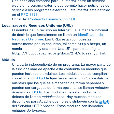
Una definición estándar para un interfaz entre un servidor
web y un programa externo que permite hacer peticiones de
servicio a los programas externos. Este interfaz esta definido
en el
RFC-3875
.
Consulte:
Contenido Dinámico con CGI
Localizador de Recursos Uniforme
(URL)
El nombre de un recurso en Internet. Es la manera informal
de decir lo que formalmente se llama un
Identificador de
Recursos Uniforme
. Las URLs están compuestas
normalmente por un esquema, tal como
o
, un
http
https
nombre de host, y una ruta. Una URL para esta página es
.
http://httpd.apache.org/docs/2.4/glossary.html
Módulo
Una parte independiente de un programa. La mayor parte de
la funcionalidad de Apache está contenida en módulos que
pueden incluirse o excluirse. Los módulos que se compilan
con el binario
de Apache se llaman
módulos estáticos
,
httpd
mientras que los que se almacenan de forma separada y
pueden ser cargados de forma opcional, se llaman
módulos
dinámicos
o
DSOs
. Los módulos que están incluidos por
defecto de llaman
módulos base
. Hay muchos módulos
disponibles para Apache que no se distribuyen con la
tarball
del Servidor HTTP Apache. Estos módulos son llamados
módulos de terceros
.