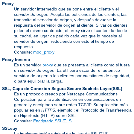
Proxy
Un servidor intermedio que se pone entre el cliente y el
servidor de origen
. Acepta las peticiones de los clientes, las
transmite al servidor de origen, y después devuelve la
respuesta del servidor de origen al cliente. Si varios clientes
piden el mismo contenido, el proxy sirve el contenido desde
su caché, en lugar de pedirlo cada vez que lo necesita al
servidor de origen, reduciendo con esto el tiempo de
respuesta.
Consulte:
mod_proxy
Proxy Inverso
Es un servidor
proxy
que se presenta al cliente como si fuera
un
servidor de origen
. Es útil para esconder el auténtico
servidor de origen a los clientes por cuestiones de seguridad,
o para equilibrar la carga.
SSL, Capa de Conexión Segura
Secure Sockets Layer(SSL)
Es un protocolo creado por Netscape Communications
Corporation para la autenticación en comunicaciones en
general y encriptado sobre redes TCP/IP. Su aplicación más
popular es en
HTTPS
, ejemplo.: el Protocolo de Transferencia
de Hipertexto (HTTP) sobre SSL.
Consulte:
Encriptado SSL/TLS
SSLeay
La implementación original de la librería SSL/TLS