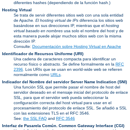
diferentes hashes (dependiendo de la función hash.)
Hosting Virtual
Se trata de servir diferentes sitios web con una sola entidad
de Apache.
El hosting virtual de IPs
diferencia los sitios web
basándose en sus direcciones IP, mientras que el
hosting
virtual basado en nombres
usa solo el nombre del host y de
esta manera puede alojar muchos sitios web con la misma
dirección IP.
Consulte:
Documentación sobre Hosting Virtual en Apache
Identificador de Recursos Uniforme
(URI)
Una cadena de caracteres compacta para identificar un
recurso físico o abstracto. Se define formalmente en la
RFC
2396
. Los URIs que se usan en world-wide web se refieren
normalmente como
URLs
.
Indicador del Nombre del servidor
Server Name Indication (SNI)
Una función SSL que permite pasar el nombre de host del
servidor deseado en el mensaje inicial del protocolo de enlace
SSL, para que el servidor web pueda seleccionar la
configuración correcta del host virtual para usar en el
procesamiento del protocolo de enlace SSL. Se añadió a SSL
con las extensiones TLS en el RFC 3546.
See:
the SSL FAQ
and
RFC 3546
Interfaz de Pasarela Común.
Common Gateway Interface (CGI)