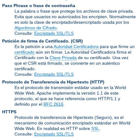
Pass Phrase o frase de contraseña
La palabra o frase que protege los archivos de clave privada.
Evita que usuarios no autorizados los encripten. Normalmente
es solo la clave de encriptado/desencriptado usada por los
Algoritmos de Cifrado
.
Consulte:
Encriptado SSL/TLS
Petición de firma de Certificado.
(CSR)
Es la petición a una
Autoridad Certificadora
para que firme un
certificado
aún sin firmar. La Autoridad Certificadora firma el
Certificado
con la
Clave Privada
de su
certificado
. Una vez
que el CSR está firmado, se convierte en un auténtico
certificado.
Consulte:
Encriptado SSL/TLS
Protocolo de Transferencia de Hipertexto
(HTTP)
Es el protocolo de transmisión estádar usado en la World
Wide Web. Apache implementa la versión 1.1 de este
protocolo, al que se hace referencia como HTTP/1.1 y
definido por el
RFC 2616
.
HTTPS
Protocolo de transferencia de Hipertexto (Seguro), es el
mecanismo de comunicación encriptado estándar en World
Wide Web. En realidad es HTTP sobre
SSL
.
Consulte:
Encriptado SSL/TLS