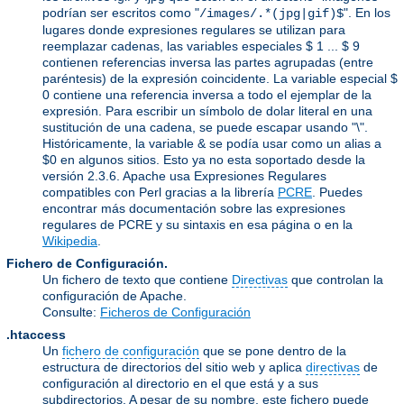
podrían ser escritos como "
". En los
/images/.*(jpg|gif)$
lugares donde expresiones regulares se utilizan para
reemplazar cadenas, las variables especiales $ 1 ... $ 9
contienen referencias inversa las partes agrupadas (entre
paréntesis) de la expresión coincidente. La variable especial $
0 contiene una referencia inversa a todo el ejemplar de la
expresión. Para escribir un símbolo de dolar literal en una
sustitución de una cadena, se puede escapar usando "\".
Históricamente, la variable & se podía usar como un alias a
$0 en algunos sitios. Esto ya no esta soportado desde la
versión 2.3.6. Apache usa Expresiones Regulares
compatibles con Perl gracias a la librería
PCRE
. Puedes
encontrar más documentación sobre las expresiones
regulares de PCRE y su sintaxis en esa página o en la
Wikipedia
.
Fichero de Configuración.
Un fichero de texto que contiene
Directivas
que controlan la
configuración de Apache.
Consulte:
Ficheros de Configuración
.htaccess
Un
fichero de configuración
que se pone dentro de la
estructura de directorios del sitio web y aplica
directivas
de
configuración al directorio en el que está y a sus
subdirectorios. A pesar de su nombre, este fichero puede