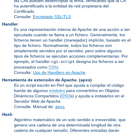
las CAs pueden desencriptar la firma, verificando que la CA
ha autentificado a la entidad de red propietaria del
Certificado
.
Consulte:
Encriptado SSL/TLS
Handler
Es una representación interna de Apache de una acción a ser
ejecutada cuando se llama a un fichero. Generalmente, los
ficheros tienen un handler (manejador) implícito, basado en el
tipo de fichero. Normalmente, todos los ficheros son
simplemente servidos por el servidor, pero sobre algunos
tipos de ficheros se ejecutan acciones complementarias. Por
ejemplo, el handler
designa los ficheros a ser
cgi-script
procesados como
CGIs
.
Consulte:
Uso de Handlers en Apache
Herramienta de extensión de Apache.
(apxs)
Es un script escrito en Perl que ayuda a compilar el código
fuente de algunos
módulos
para convertirlos en Objetos
Dinámicos Compartidos (
DSO
s) y ayuda a instalarlos en el
Servidor Web de Apache.
Consulte: Manual de:
apxs
Hash
Algoritmo matemático de un solo sentido e irreversible, que
genera una cadena de una determinada longitud de otra
cadena de cualquier tamaño. Diferentes entradas darán