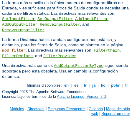
La forma más sencilla es la única manera de configurar filtros de
Entrada, y es suficiente para filtros de Salida donde se necesita una
cadena de filtros estática. Las directivas más relevantes son:
,
,
,
SetInputFilter
SetOutputFilter
AddInputFilter
,
, and
AddOutputFilter
RemoveInputFilter
.
RemoveOutputFilter
La forma Dinámica habilita ambas configuraciones estática, y
dinámica, para los filtros de Salida, como se plantea en la página
. Las directivas más relevantes son:
,
mod_filter
FilterChain
, and
.
FilterDeclare
FilterProvider
Una directiva más como es
sigue siendo
AddOutputFilterByType
soportada pero esta obsoleta. Usa en cambio la configuración
dinámica.
Idiomas disponibles:
en
|
es
|
fr
|
ja
|
ko
|
pt-br
|
tr
Copyright 2026 The Apache Software Foundation.
Licencia bajo los términos de la
Apache License, Version 2.0
.
Módulos
|
Directivas
|
Preguntas Frecuentes
|
Glosario
|
Mapa del sitio
web
|
Reportar un error