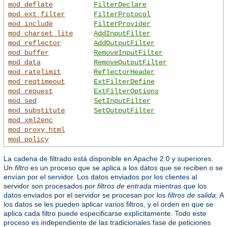
mod_deflate
FilterDeclare
mod_ext_filter
FilterProtocol
mod_include
FilterProvider
mod_charset_lite
AddInputFilter
mod_reflector
AddOutputFilter
mod_buffer
RemoveInputFilter
mod_data
RemoveOutputFilter
mod_ratelimit
ReflectorHeader
mod_reqtimeout
ExtFilterDefine
mod_request
ExtFilterOptions
mod_sed
SetInputFilter
mod_substitute
SetOutputFilter
mod_xml2enc
mod_proxy_html
mod_policy
La cadena de filtrado está disponible en Apache 2.0 y superiores.
Un
filtro
es un proceso que se aplica a los datos que se reciben o se
envían por el servidor. Los datos enviados por los clientes al
servidor son procesados por
filtros de entrada
mientras que los
datos enviados por el servidor se procesan por los
filtros de salida
. A
los datos se les pueden aplicar varios filtros, y el orden en que se
aplica cada filtro puede especificarse explícitamente. Todo este
proceso es independiente de las tradicionales fase de peticiones