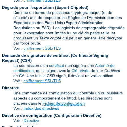
Voir :
chiffrement SSL/TLS
Dégradé pour l'exportation (Export-Crippled)
Diminué en terme de puissance cryptographique (et de
sécurité) afin de respecter les Règles de l'Administration des
Exportations des Etats-Unis (Export Administration
Regulations ou EAR). Les logiciels de cryptographie dégradés
pour l'exportation sont limités à une clé de petite taille, et
produisent un
Texte crypté
qui peut en général être décrypté
par force brute.
Voir :
chiffrement SSL/TLS
Demande de signature de certificat (Certificate Signing
Request)
(CSR)
La soumission d'un
certificat
non signé à une
Autorité de
certification
, qui le signe avec la
Clé privée
de leur
Certificat
de CA. Une fois le CSR signé, il devient un vrai certificat.
Voir :
chiffrement SSL/TLS
Directive
Une commande de configuration qui contrôle un ou plusieurs
aspects du comportement de httpd. Les directives sont
placées dans le
Fichier de configuration
Voir :
Index des directives
Directive de configuration (Configuration Directive)
Voir :
Directive