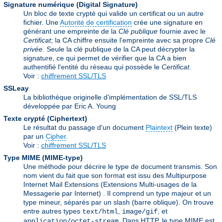
Signature numérique (Digital Signature)
Un bloc de texte crypté qui valide un certificat ou un autre
fichier. Une
Autorité de certification
crée une signature en
générant une empreinte de la
Clé publique
fournie avec le
Certificat
; la CA chiffre ensuite l'empreinte avec sa propre
Clé
privée
. Seule la clé publique de la CA peut décrypter la
signature, ce qui permet de vérifier que la CA a bien
authentifié l'entité du réseau qui possède le
Certificat
.
Voir :
chiffrement SSL/TLS
SSLeay
La bibliothèque originelle d'implémentation de SSL/TLS
développée par Eric A. Young
Texte crypté (Ciphertext)
Le résultat du passage d'un document
Plaintext
(Plein texte)
par un
Cipher
.
Voir :
chiffrement SSL/TLS
Type MIME (MIME-type)
Une méthode pour décrire le type de document transmis. Son
nom vient du fait que son format est issu des Multipurpose
Internet Mail Extensions (Extensions Multi-usages de la
Messagerie par Internet) . Il comprend un type majeur et un
type mineur, séparés par un slash (barre oblique). On trouve
entre autres types
,
, et
text/html
image/gif
. Dans HTTP, le type MIME est
application/octet-stream