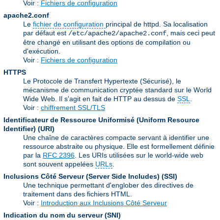
Voir :
Fichiers de configuration
apache2.conf
Le
fichier de configuration
principal de httpd. Sa localisation
par défaut est
, mais ceci peut
/etc/apache2/apache2.conf
être changé en utilisant des options de compilation ou
d'exécution.
Voir :
Fichiers de configuration
HTTPS
Le Protocole de Transfert Hypertexte (Sécurisé), le
mécanisme de communication cryptée standard sur le World
Wide Web. Il s'agit en fait de HTTP au dessus de
SSL
.
Voir :
chiffrement SSL/TLS
Identificateur de Ressource Uniformisé (Uniform Resource
Identifier)
(URI)
Une chaîne de caractères compacte servant à identifier une
ressource abstraite ou physique. Elle est formellement définie
par la
RFC 2396
. Les URIs utilisées sur le world-wide web
sont souvent appelées
URLs
.
Inclusions Côté Serveur (Server Side Includes)
(SSI)
Une technique permettant d'englober des directives de
traitement dans des fichiers HTML.
Voir :
Introduction aux Inclusions Côté Serveur
Indication du nom du serveur
(SNI)