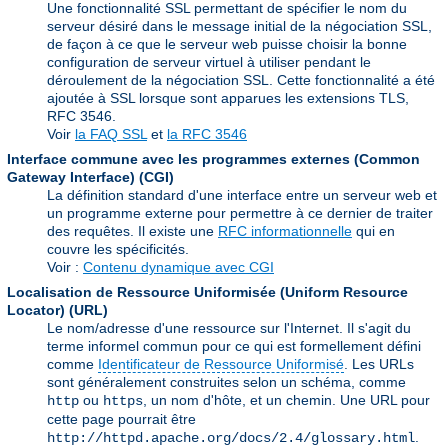
Une fonctionnalité SSL permettant de spécifier le nom du
serveur désiré dans le message initial de la négociation SSL,
de façon à ce que le serveur web puisse choisir la bonne
configuration de serveur virtuel à utiliser pendant le
déroulement de la négociation SSL. Cette fonctionnalité a été
ajoutée à SSL lorsque sont apparues les extensions TLS,
RFC 3546.
Voir
la FAQ SSL
et
la RFC 3546
Interface commune avec les programmes externes (Common
Gateway Interface)
(CGI)
La définition standard d'une interface entre un serveur web et
un programme externe pour permettre à ce dernier de traiter
des requêtes. Il existe une
RFC informationnelle
qui en
couvre les spécificités.
Voir :
Contenu dynamique avec CGI
Localisation de Ressource Uniformisée (Uniform Resource
Locator)
(URL)
Le nom/adresse d'une ressource sur l'Internet. Il s'agit du
terme informel commun pour ce qui est formellement défini
comme
Identificateur de Ressource Uniformisé
. Les URLs
sont généralement construites selon un schéma, comme
ou
, un nom d'hôte, et un chemin. Une URL pour
http
https
cette page pourrait être
.
http://httpd.apache.org/docs/2.4/glossary.html