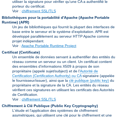
utiliser la signature pour vérifier qu'une CA a authentifié le
porteur du certificat.
Voir :
chiffrement SSL/TLS
Bibliothèques pour la portabilité d'Apache (Apache Portable
Runtime)
(APR)
Un jeu de bibliothèques qui fournit la plupart des interfaces de
base entre le serveur et le système d'exploitation. APR est
développé parallèlement au serveur HTTP Apache comme
projet indépendant.
Voir :
Apache Portable Runtime Project
Certificat (Certificate)
Un ensemble de données servant à authentifier des entités du
réseau comme un serveur ou un client. Un certificat contient
des ensembles d'informations X509 à propos de son
propriétaire (appelé sujet/subject) et de l'
Autorité de
Certification (Certification Authority) ou CA
signataire (appelée
le fournisseur/issuer), ainsi que la
clé publique (public key)
du
propriétaire et la signature de la CA. Les entités du réseau
vérifient ces signatures en utilisant les certificats des Autorités
de Certification.
Voir :
chiffrement SSL/TLS
Chiffrement à Clé Publique (Public Key Cryptography)
L'étude et l'application des systèmes de chiffrement
asymétriques, qui utilisent une clé pour le chiffrement et une