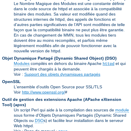
Le Nombre Magique des Modules est une constante définie
dans le code source de httpd et associée à la compatibilité
binaire des modules. Sa valeur est modifiée quand des
structures internes de httpd, des appels de fonctions et
d'autres parties significatives de l'API sont modifiées de telle
façon que la compatibilité binaire ne peut plus être garantie.
En cas de changement de MMN, tous les modules tiers
doivent être au moins recompilés, et parfois même
légèrement modifiés afin de pouvoir fonctionner avec la
nouvelle version de httpd.
Objet Dynamique Partagé (Dynamic Shared Object)
(DSO)
Modules
compilés en dehors du binaire Apache
et qui
httpd
peuvent être chargés à la demande.
Voir :
Support des objets dynamiques partagés
OpenSSL
L'ensemble d'outils Open Source pour SSL/TLS
Voir
http://www.openssl.org/
#
Outil de gestion des extensions Apache (APache eXtension
Tool)
(apxs)
Un script Perl qui aide à la compilation des sources de
module
sous forme d'Objets Dynamiques Partagés (Dynamic Shared
Objects ou
DSO
s) et facilite leur installation dans le serveur
Web httpd.