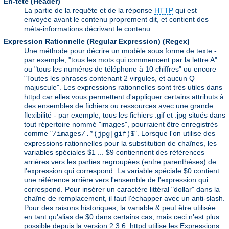
En-tête (Header)
La partie de la requête et de la réponse
HTTP
qui est
envoyée avant le contenu proprement dit, et contient des
méta-informations décrivant le contenu.
Expression Rationnelle (Regular Expression)
(Regex)
Une méthode pour décrire un modèle sous forme de texte -
par exemple, "tous les mots qui commencent par la lettre A"
ou "tous les numéros de téléphone à 10 chiffres" ou encore
"Toutes les phrases contenant 2 virgules, et aucun Q
majuscule". Les expressions rationnelles sont très utiles dans
httpd car elles vous permettent d'appliquer certains attributs à
des ensembles de fichiers ou ressources avec une grande
flexibilité - par exemple, tous les fichiers .gif et .jpg situés dans
tout répertoire nommé "images", pourraient être enregistrés
comme "
". Lorsque l'on utilise des
/images/.*(jpg|gif)$
expressions rationnelles pour la substitution de chaînes, les
variables spéciales $1 ... $9 contiennent des références
arrières vers les parties regroupées (entre parenthèses) de
l'expression qui correspond. La variable spéciale $0 contient
une référence arrière vers l'ensemble de l'expression qui
correspond. Pour insérer un caractère littéral "dollar" dans la
chaîne de remplacement, il faut l'échapper avec un anti-slash.
Pour des raisons historiques, la variable & peut être utilisée
en tant qu'alias de $0 dans certains cas, mais ceci n'est plus
possible depuis la version 2.3.6. httpd utilise les Expressions