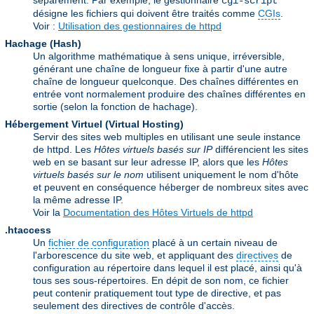
séparément. Par exemple, le gestionnaire
cgi-script
désigne les fichiers qui doivent être traités comme
CGIs
.
Voir :
Utilisation des gestionnaires de httpd
Hachage (Hash)
Un algorithme mathématique à sens unique, irréversible,
générant une chaîne de longueur fixe à partir d'une autre
chaîne de longueur quelconque. Des chaînes différentes en
entrée vont normalement produire des chaînes différentes en
sortie (selon la fonction de hachage).
Hébergement Virtuel (Virtual Hosting)
Servir des sites web multiples en utilisant une seule instance
de httpd. Les
Hôtes virtuels basés sur IP
différencient les sites
web en se basant sur leur adresse IP, alors que les
Hôtes
virtuels basés sur le nom
utilisent uniquement le nom d'hôte
et peuvent en conséquence héberger de nombreux sites avec
la même adresse IP.
Voir la
Documentation des Hôtes Virtuels de httpd
.htaccess
Un
fichier de configuration
placé à un certain niveau de
l'arborescence du site web, et appliquant des
directives
de
configuration au répertoire dans lequel il est placé, ainsi qu'à
tous ses sous-répertoires. En dépit de son nom, ce fichier
peut contenir pratiquement tout type de directive, et pas
seulement des directives de contrôle d'accès.