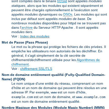
sont compilés dans le binaire
sont appelés
modules
httpd
statiques
, alors que les modules qui existent séparément et
peuvent être chargés optionnellement à l'exécution sont
appelés
modules dynamiques
ou
DSOs
. Les modules qui sont
inclus par défaut sont appelés
modules de base
. De
nombreux modules disponibles pour httpd ne se trouvent pas
dans l'
archive
du Serveur HTTP Apache . Il sont appelés
modules tiers
.
Voir :
Index des modules
Mot de Passe (Pass Phrase)
Le mot ou la phrase qui protège les fichiers de clés privées. Il
empêche les utilisateurs non autorisés de les déchiffrer. En
général, il s'agit simplement de la clé secrète de
chiffrement/déchiffrement utilisée pour les
Algorithmes de
chiffrement
.
Voir :
chiffrement SSL/TLS
Nom de domaine entièrement qualifié (Fully-Qualified Domain-
Name)
(FQDN)
Le nom unique d'une entité du réseau, comprenant un nom
d'hôte et un nom de domaine qui peuvent être résolus en une
adresse IP. Par exemple,
est un nom d'hôte,
www
est un nom de domaine, et
example.com
www.example.com
est un nom de domaine entièrement qualifié.
Nombre Magique des Modules (Module Magic Number)
(
MMN
)