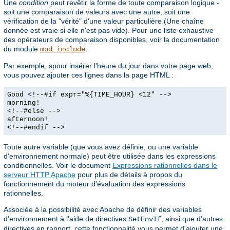
Une
condition
peut revêtir la forme de toute comparaison logique -
soit une comparaison de valeurs avec une autre, soit une
vérification de la "vérité" d'une valeur particulière (Une chaîne
donnée est vraie si elle n'est pas vide). Pour une liste exhaustive
des opérateurs de comparaison disponibles, voir la documentation
du module
.
mod_include
Par exemple, spour insérer l'heure du jour dans votre page web,
vous pouvez ajouter ces lignes dans la page HTML :
Good <!--#if expr="%{TIME_HOUR} <12" -->
morning!
<!--#else -->
afternoon!
<!--#endif -->
Toute autre variable (que vous avez définie, ou une variable
d'environnement normale) peut être utilisée dans les expressions
conditionnelles. Voir le document
Expressions rationnelles dans le
serveur HTTP Apache
pour plus de détails à propos du
fonctionnement du moteur d'évaluation des expressions
rationnelles.
Associée à la possibilité avec Apache de définir des variables
d'environnement à l'aide de directives
, ainsi que d'autres
SetEnvIf
directives en rapport, cette fonctionnalité vous permet d'ajouter une