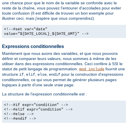
une chance pour que le nom de la variable se confonde avec le
reste de la chaîne, vous pouvez l'entourer d'accolades pour eviter
toute confusion (Il est difficile de trouver un bon exemple pour
illustrer ceci, mais j'espère que vous comprendrez).
<!--#set var="date"
value="${DATE_LOCAL}_${DATE_GMT}" -->
Expressions conditionnelles
Maintenent que nous avons des variables, et que nous pouvons
définir et comparer leurs valeurs, nous sommes à même de les
utiliser dans des expressions conditionnelles. Ceci confère à SSI le
statut de petit langage de programmation.
fournit une
mod_include
structure
,
,
,
pour la construction d'expressions
if
elif
else
endif
conditionnelles, ce qui vous permet de générer plusieurs pages
logiques à partir d'une seule vraie page.
La structure de l'expression conditionnelle est :
<!--#if expr="condition" -->
<!--#elif expr="condition" -->
<!--#else -->
<!--#endif -->