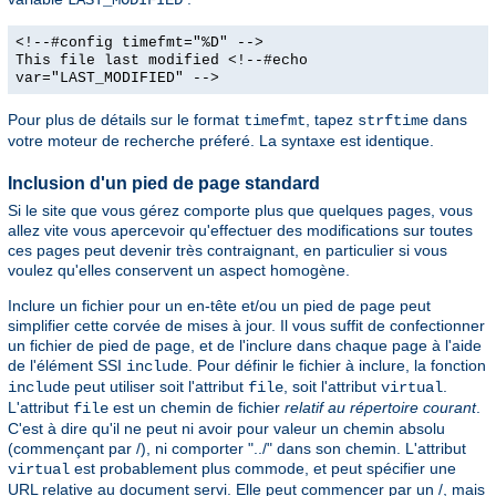
<!--#config timefmt="%D" -->
This file last modified <!--#echo
var="LAST_MODIFIED" -->
Pour plus de détails sur le format
, tapez
dans
timefmt
strftime
votre moteur de recherche préferé. La syntaxe est identique.
Inclusion d'un pied de page standard
Si le site que vous gérez comporte plus que quelques pages, vous
allez vite vous apercevoir qu'effectuer des modifications sur toutes
ces pages peut devenir très contraignant, en particulier si vous
voulez qu'elles conservent un aspect homogène.
Inclure un fichier pour un en-tête et/ou un pied de page peut
simplifier cette corvée de mises à jour. Il vous suffit de confectionner
un fichier de pied de page, et de l'inclure dans chaque page à l'aide
de l'élément SSI
. Pour définir le fichier à inclure, la fonction
include
peut utiliser soit l'attribut
, soit l'attribut
.
include
file
virtual
L'attribut
est un chemin de fichier
relatif au répertoire courant
.
file
C'est à dire qu'il ne peut ni avoir pour valeur un chemin absolu
(commençant par /), ni comporter "../" dans son chemin. L'attribut
est probablement plus commode, et peut spécifier une
virtual
URL relative au document servi. Elle peut commencer par un /, mais