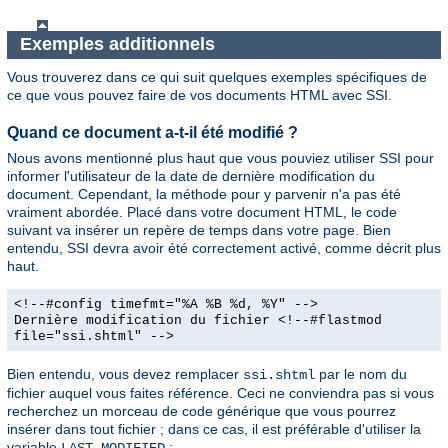
Exemples additionnels
Vous trouverez dans ce qui suit quelques exemples spécifiques de
ce que vous pouvez faire de vos documents HTML avec SSI.
Quand ce document a-t-il été modifié ?
Nous avons mentionné plus haut que vous pouviez utiliser SSI pour
informer l'utilisateur de la date de dernière modification du
document. Cependant, la méthode pour y parvenir n'a pas été
vraiment abordée. Placé dans votre document HTML, le code
suivant va insérer un repère de temps dans votre page. Bien
entendu, SSI devra avoir été correctement activé, comme décrit plus
haut.
<!--#config timefmt="%A %B %d, %Y" -->
Dernière modification du fichier <!--#flastmod
file="ssi.shtml" -->
Bien entendu, vous devez remplacer
par le nom du
ssi.shtml
fichier auquel vous faites référence. Ceci ne conviendra pas si vous
recherchez un morceau de code générique que vous pourrez
insérer dans tout fichier ; dans ce cas, il est préférable d'utiliser la
variable
:
LAST_MODIFIED