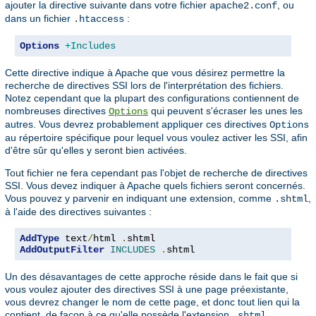
ajouter la directive suivante dans votre fichier
, ou
apache2.conf
dans un fichier
:
.htaccess
Options
+Includes
Cette directive indique à Apache que vous désirez permettre la
recherche de directives SSI lors de l'interprétation des fichiers.
Notez cependant que la plupart des configurations contiennent de
nombreuses directives
qui peuvent s'écraser les unes les
Options
autres. Vous devrez probablement appliquer ces directives
Options
au répertoire spécifique pour lequel vous voulez activer les SSI, afin
d'être sûr qu'elles y seront bien activées.
Tout fichier ne fera cependant pas l'objet de recherche de directives
SSI. Vous devez indiquer à Apache quels fichiers seront concernés.
Vous pouvez y parvenir en indiquant une extension, comme
,
.shtml
à l'aide des directives suivantes :
AddType
 text
/
html 
.
AddOutputFilter
INCLUDES
.
shtml
Un des désavantages de cette approche réside dans le fait que si
vous voulez ajouter des directives SSI à une page préexistante,
vous devrez changer le nom de cette page, et donc tout lien qui la
contient, de façon à ce qu'elle possède l'extension
,
.shtml