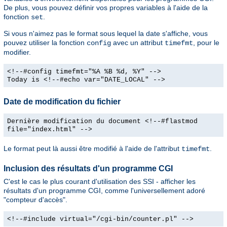
De plus, vous pouvez définir vos propres variables à l'aide de la
fonction
.
set
Si vous n'aimez pas le format sous lequel la date s'affiche, vous
pouvez utiliser la fonction
avec un attribut
, pour le
config
timefmt
modifier.
<!--#config timefmt="%A %B %d, %Y" -->
Today is <!--#echo var="DATE_LOCAL" -->
Date de modification du fichier
Dernière modification du document <!--#flastmod
file="index.html" -->
Le format peut là aussi être modifié à l'aide de l'attribut
.
timefmt
Inclusion des résultats d'un programme CGI
C'est le cas le plus courant d'utilisation des SSI - afficher les
résultats d'un programme CGI, comme l'universellement adoré
"compteur d'accès".
<!--#include virtual="/cgi-bin/counter.pl" -->