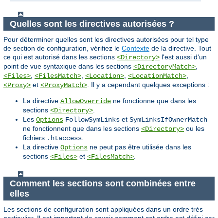
Quelles sont les directives autorisées ?
Pour déterminer quelles sont les directives autorisées pour tel type
de section de configuration, vérifiez le
Contexte
de la directive. Tout
ce qui est autorisé dans les sections
l'est aussi d'un
<Directory>
point de vue syntaxique dans les sections
,
<DirectoryMatch>
,
,
,
,
<Files>
<FilesMatch>
<Location>
<LocationMatch>
et
. Il y a cependant quelques exceptions :
<Proxy>
<ProxyMatch>
La directive
ne fonctionne que dans les
AllowOverride
sections
.
<Directory>
Les
et
Options
FollowSymLinks
SymLinksIfOwnerMatch
ne fonctionnent que dans les sections
ou les
<Directory>
fichiers
.
.htaccess
La directive
ne peut pas être utilisée dans les
Options
sections
et
.
<Files>
<FilesMatch>
Comment les sections sont combinées entre
elles
Les sections de configuration sont appliquées dans un ordre très