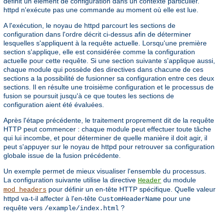
définit un élément de configuration dans un contexte particulier.
httpd n'exécute pas une commande au moment où elle est lue.
A l'exécution, le noyau de httpd parcourt les sections de
configuration dans l'ordre décrit ci-dessus afin de déterminer
lesquelles s'appliquent à la requête actuelle. Lorsqu'une première
section s'applique, elle est considérée comme la configuration
actuelle pour cette requête. Si une section suivante s'applique aussi,
chaque module qui possède des directives dans chacune de ces
sections a la possibilité de fusionner sa configuration entre ces deux
sections. Il en résulte une troisième configuration et le processus de
fusion se poursuit jusqu'à ce que toutes les sections de
configuration aient été évaluées.
Après l'étape précédente, le traitement proprement dit de la requête
HTTP peut commencer : chaque module peut effectuer toute tâche
qui lui incombe, et pour déterminer de quelle manière il doit agir, il
peut s'appuyer sur le noyau de httpd pour retrouver sa configuration
globale issue de la fusion précédente.
Un exemple permet de mieux visualiser l'ensemble du processus.
La configuration suivante utilise la directive
du module
Header
pour définir un en-tête HTTP spécifique. Quelle valeur
mod_headers
httpd va-t-il affecter à l'en-tête
pour une
CustomHeaderName
requête vers
?
/example/index.html