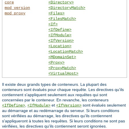
core
<Directory>
mod_version
<DirectoryMatch>
mod_proxy
<Files>
<FilesMatch>
<If>
<IfDefine>
<IfModule>
<IfVersion>
<Location>
<LocationMatch>
<MDomainSet>
<Proxy>
<ProxyMatch>
<VirtualHost>
Il existe deux grands types de conteneurs. La plupart des
conteneurs sont évalués pour chaque requête. Les directives qu'ils
contiennent s'appliquent seulement aux requêtes qui sont
concernées par le conteneur. En revanche, les conteneurs
,
et
sont évalués seulement
<IfDefine>
<IfModule>
<IfVersion>
au démarrage et au redémarrage du serveur. Si leurs conditions
sont vérifiées au démarrage, les directives qu'ils contiennent
s'appliqueront à toutes les requêtes. Si leurs conditions ne sont pas
vérifiées, les directives qu'ils contiennent seront ignorées.