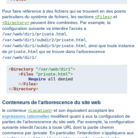
Pour faire référence à des fichiers qui se trouvent en des points
particuliers du système de fichiers, les sections
et
<Files>
peuvent être combinées. Par exemple, la
<Directory>
configuration suivante va interdire l'accès à
,
/var/web/dir1/private.html
,
/var/web/dir1/subdir2/private.html
, ainsi que toute instance
/var/web/dir1/subdir3/private.html
de
qui se trouve dans l'arborescence
private.html
.
/var/web/dir1/
<
Directory
"/var/web/dir1"
>
<
Files
"private.html"
>
Require
 all denied

</
Files
>
</
Directory
>
Conteneurs de l'arborescence du site web
le conteneur
et son équivalent acceptant les
<Location>
expressions rationnelles
modifient quant à eux la configuration de
parties de l'arborescence du site web. Par exemple, la configuration
suivante interdit l'accès à toute URL dont la partie chemin
commence par /private. En particulier, l'interdiction s'appliquera aux