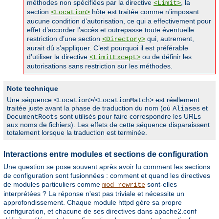
méthodes non spécifiées par la directive
, la
<Limit>
section
hôte est traitée comme n’imposant
<Location>
aucune condition d’autorisation, ce qui a effectivement pour
effet d’accorder l’accès et outrepasse toute éventuelle
restriction d’une section
qui, autrement,
<Directory>
aurait dû s’appliquer. C’est pourquoi il est préférable
d’utiliser la directive
ou de définir les
<LimitExcept>
autorisations sans restriction sur les méthodes.
Note technique
Une séquence
/
est réellement
<Location>
<LocationMatch>
traitée juste avant la phase de traduction du nom (où
et
Aliases
sont utilisés pour faire correspondre les URLs
DocumentRoots
aux noms de fichiers). Les effets de cette séquence disparaissent
totalement lorsque la traduction est terminée.
Interactions entre modules et sections de configuration
Une question se pose souvent après avoir lu comment les sections
de configuration sont fusionnées : comment et quand les directives
de modules particuliers comme
sont-elles
mod_rewrite
interprétées ? La réponse n'est pas triviale et nécessite un
approfondissement. Chaque module httpd gère sa propre
configuration, et chacune de ses directives dans apache2.conf