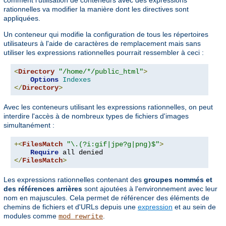
comment l'utilisation de conteneurs avec des expressions
rationnelles va modifier la manière dont les directives sont
appliquées.
Un conteneur qui modifie la configuration de tous les répertoires
utilisateurs à l'aide de caractères de remplacement mais sans
utiliser les expressions rationnelles pourrait ressembler à ceci :
<
Directory
"/home/*/public_html"
>
Options
Indexes
</
Directory
>
Avec les conteneurs utilisant les expressions rationnelles, on peut
interdire l'accès à de nombreux types de fichiers d'images
simultanément :
+<
FilesMatch
"\.(?i:gif|jpe?g|png)$"
>
Require
</
FilesMatch
>
Les expressions rationnelles contenant des
groupes nommés et
des références arrières
sont ajoutées à l'environnement avec leur
nom en majuscules. Cela permet de référencer des éléments de
chemins de fichiers et d'URLs depuis une
expression
et au sein de
modules comme
.
mod_rewrite