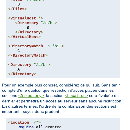
</
Files
>
<
VirtualHost
*>
<
Directory
"/a/b"
>
        B

</
Directory
>
</
VirtualHost
>
<
DirectoryMatch
"^.*b$"
>
</
DirectoryMatch
>
<
Directory
"/a/b"
>
</
Directory
>
Pour un exemple plus concret, considérez ce qui suit. Sans tenir
compte d'une quelconque restriction d'accès placée dans les
sections
, la section
sera évaluée en
<Directory>
<Location>
dernier et permettra un accès au serveur sans aucune restriction.
En d'autres termes, l'ordre de la combinaison des sections est
important ; soyez donc prudent !
<
Location
"/"
>
Require