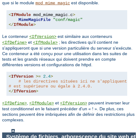
que si le module
est disponible.
mod_mime_magic
<
IfModule
 mod_mime_magic
.
c
>
MimeMagicFile
"conf/magic"
</
IfModule
>
Le conteneur
est similaire aux conteneurs
<IfVersion>
et
; les directives qu'il contient ne
<IfDefine>
<IfModule>
s'appliqueront que si une version particulière du serveur s'exécute.
Ce conteneur a été conçu pour une utilisation dans les suites de
tests et les grands réseaux qui doivent prendre en compte
différentes versions et configurations de httpd.
<
IfVersion
>=
2.4
>
# les directives situées ici ne s'appliquent que
# est supérieure ou égale à 2.4.0.
</
IfVersion
>
,
et
peuvent inverser leur
<IfDefine>
<IfModule>
<IfVersion>
test conditionnel en le faisant précéder d'un « ! ». De plus, ces
sections peuvent être imbriquées afin de définir des restrictions plus
complexes.
Système de fichiers, arborescence du site web et