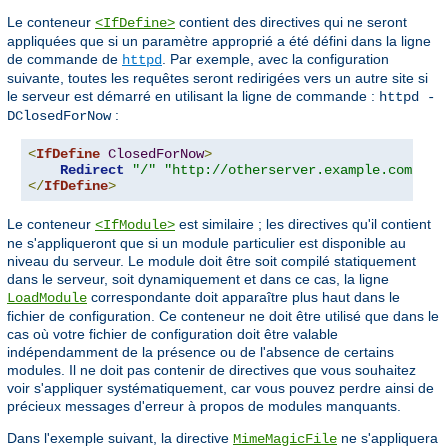
Le conteneur
contient des directives qui ne seront
<IfDefine>
appliquées que si un paramètre approprié a été défini dans la ligne
de commande de
. Par exemple, avec la configuration
httpd
suivante, toutes les requêtes seront redirigées vers un autre site si
le serveur est démarré en utilisant la ligne de commande :
httpd -
:
DClosedForNow
<
IfDefine
ClosedForNow
>
Redirect
"/"
"http://otherserver.example.com/"
</
IfDefine
>
Le conteneur
est similaire ; les directives qu'il contient
<IfModule>
ne s'appliqueront que si un module particulier est disponible au
niveau du serveur. Le module doit être soit compilé statiquement
dans le serveur, soit dynamiquement et dans ce cas, la ligne
correspondante doit apparaître plus haut dans le
LoadModule
fichier de configuration. Ce conteneur ne doit être utilisé que dans le
cas où votre fichier de configuration doit être valable
indépendamment de la présence ou de l'absence de certains
modules. Il ne doit pas contenir de directives que vous souhaitez
voir s'appliquer systématiquement, car vous pouvez perdre ainsi de
précieux messages d'erreur à propos de modules manquants.
Dans l'exemple suivant, la directive
ne s'appliquera
MimeMagicFile