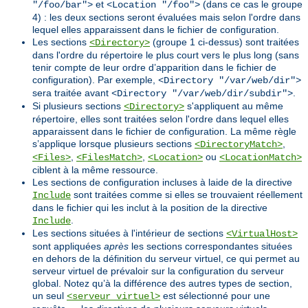
et
(dans ce cas le groupe
"/foo/bar">
<Location "/foo">
4) : les deux sections seront évaluées mais selon l'ordre dans
lequel elles apparaissent dans le fichier de configuration.
Les sections
(groupe 1 ci-dessus) sont traitées
<Directory>
dans l'ordre du répertoire le plus court vers le plus long (sans
tenir compte de leur ordre d’apparition dans le fichier de
configuration). Par exemple,
<Directory "/var/web/dir">
sera traitée avant
.
<Directory "/var/web/dir/subdir">
Si plusieurs sections
s'appliquent au même
<Directory>
répertoire, elles sont traitées selon l'ordre dans lequel elles
apparaissent dans le fichier de configuration. La même règle
s’applique lorsque plusieurs sections
,
<DirectoryMatch>
,
,
ou
<Files>
<FilesMatch>
<Location>
<LocationMatch>
ciblent à la même ressource.
Les sections de configuration incluses à laide de la directive
sont traitées comme si elles se trouvaient réellement
Include
dans le fichier qui les inclut à la position de la directive
.
Include
Les sections situées à l'intérieur de sections
<VirtualHost>
sont appliquées
après
les sections correspondantes situées
en dehors de la définition du serveur virtuel, ce qui permet au
serveur virtuel de prévaloir sur la configuration du serveur
global. Notez qu’à la différence des autres types de section,
un seul
est sélectionné pour une
<serveur virtuel>