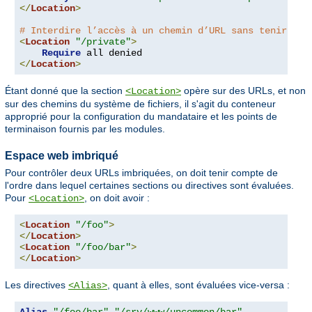
</
Location
>
# Interdire l’accès à un chemin d’URL sans tenir com
<
Location
"/private"
>
Require
</
Location
>
Étant donné que la section
opère sur des URLs, et non
<Location>
sur des chemins du système de fichiers, il s'agit du conteneur
approprié pour la configuration du mandataire et les points de
terminaison fournis par les modules.
Espace web imbriqué
Pour contrôler deux URLs imbriquées, on doit tenir compte de
l'ordre dans lequel certaines sections ou directives sont évaluées.
Pour
, on doit avoir :
<Location>
<
Location
"/foo"
>
</
Location
>
<
Location
"/foo/bar"
>
</
Location
>
Les directives
, quant à elles, sont évaluées vice-versa :
<Alias>
Alias
"/foo/bar"
"/srv/www/uncommon/bar"