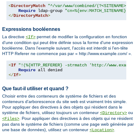
<
DirectoryMatch
"^/var/www/combined/(?<SITENAME>[^/]
Require
 ldap-group 
"cn=%{env:MATCH_SITENAME},ou=
</
DirectoryMatch
>
Expressions booléennes
La directive
permet de modifier la configuration en fonction
<If>
d'une condition qui peut être définie sous la forme d'une expression
booléenne. Dans l'exemple suivant, l'accès est interdit si l'en-tête
HTTP Referer ne commence pas par « http://www.example.com/ ».
<
If
"!(%{HTTP_REFERER} -strmatch 'http://www.example
Require
</
If
>
Que faut-il utiliser et quand ?
Choisir entre des conteneurs de système de fichiers et des
conteneurs d'arborescence du site web est vraiment très simple.
Pour appliquer des directives à des objets qui résident dans le
système de fichiers, utilisez toujours un conteneur
ou
<Directory>
. Pour appliquer des directives à des objets qui ne résident
<Files>
pas dans le système de fichiers (comme une page web générée par
une base de données), utilisez un conteneur
.
<Location>