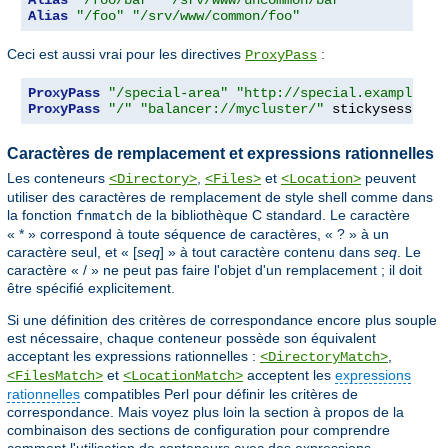
Alias
"/foo"
"/srv/www/common/foo"
Ceci est aussi vrai pour les directives
:
ProxyPass
ProxyPass
"/special-area"
"http://special.example.co
ProxyPass
"/"
"balancer://mycluster/"
 stickysession
=
Caractères de remplacement et expressions rationnelles
Les conteneurs
,
et
peuvent
<Directory>
<Files>
<Location>
utiliser des caractères de remplacement de style shell comme dans
la fonction
de la bibliothèque C standard. Le caractère
fnmatch
« * » correspond à toute séquence de caractères, « ? » à un
caractère seul, et « [
seq
] » à tout caractère contenu dans
seq
. Le
caractère « / » ne peut pas faire l'objet d'un remplacement ; il doit
être spécifié explicitement.
Si une définition des critères de correspondance encore plus souple
est nécessaire, chaque conteneur possède son équivalent
acceptant les expressions rationnelles :
,
<DirectoryMatch>
et
acceptent les
expressions
<FilesMatch>
<LocationMatch>
rationnelles
compatibles Perl pour définir les critères de
correspondance. Mais voyez plus loin la section à propos de la
combinaison des sections de configuration pour comprendre