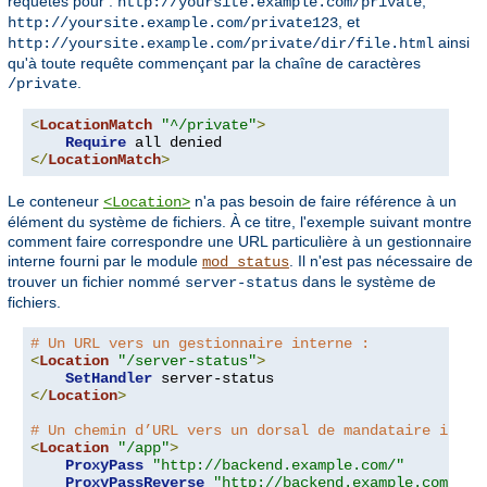
requêtes pour :
,
http://yoursite.example.com/private
, et
http://yoursite.example.com/private123
ainsi
http://yoursite.example.com/private/dir/file.html
qu'à toute requête commençant par la chaîne de caractères
.
/private
<
LocationMatch
"^/private"
>
Require
</
LocationMatch
>
Le conteneur
n'a pas besoin de faire référence à un
<Location>
élément du système de fichiers. À ce titre, l'exemple suivant montre
comment faire correspondre une URL particulière à un gestionnaire
interne fourni par le module
. Il n'est pas nécessaire de
mod_status
trouver un fichier nommé
dans le système de
server-status
fichiers.
# Un URL vers un gestionnaire interne :
<
Location
"/server-status"
>
SetHandler
</
Location
>
# Un chemin d’URL vers un dorsal de mandataire inver
<
Location
"/app"
>
ProxyPass
"http://backend.example.com/"
ProxyPassReverse
"http://backend.example.com/"