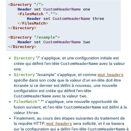
<
Directory
"/"
>
Header
 set 
CustomHeaderName
 one

<
FilesMatch
".*"
>
Header
 set 
CustomHeaderName
 three

</
FilesMatch
>
</
Directory
>
<
Directory
"/example"
>
Header
 set 
CustomHeaderName
</
Directory
>
"/" s'applique, et une configuration initiale est
Directory
créée qui définit l'en-tête
avec la valeur
CustomHeaderName
.
one
"/example" s'applique, et comme
Directory
mod_headers
spécifie dans son code que la valeur d'un en-tête doit être
écrasée si ce dernier est défini à nouveau, une nouvelle
configuration est créée qui définit l'en-tête
avec la valeur
.
CustomHeaderName
two
".*" s'applique, une nouvelle opportunité de
FilesMatch
fusion survient, et l'en-tête
est défini à la
CustomHeaderName
valeur
.
three
Finalement, au cours des étapes suivantes du traitement de
la requête HTTP,
sera sollicité, et il se basera
mod_headers
sur la configuration qui a défini l'en-tête
à
CustomHeaderName