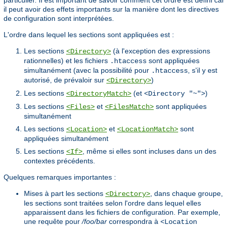
particulier. Il est important de savoir comment cet ordre est défini car
il peut avoir des effets importants sur la manière dont les directives
de configuration sont interprétées.
L'ordre dans lequel les sections sont appliquées est :
Les sections
(à l'exception des expressions
<Directory>
rationnelles) et les fichiers
sont appliquées
.htaccess
simultanément (avec la possibilité pour
, s'il y est
.htaccess
autorisé, de prévaloir sur
)
<Directory>
Les sections
(et
)
<DirectoryMatch>
<Directory "~">
Les sections
et
sont appliquées
<Files>
<FilesMatch>
simultanément
Les sections
et
sont
<Location>
<LocationMatch>
appliquées simultanément
Les sections
, même si elles sont incluses dans un des
<If>
contextes précédents.
Quelques remarques importantes :
Mises à part les sections
, dans chaque groupe,
<Directory>
les sections sont traitées selon l'ordre dans lequel elles
apparaissent dans les fichiers de configuration. Par exemple,
une requête pour
/foo/bar
correspondra à
<Location