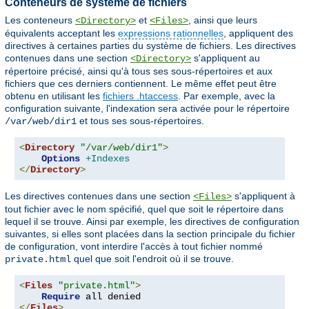
Conteneurs de système de fichiers
Les conteneurs
et
, ainsi que leurs
<Directory>
<Files>
équivalents acceptant les
expressions rationnelles
, appliquent des
directives à certaines parties du système de fichiers. Les directives
contenues dans une section
s'appliquent au
<Directory>
répertoire précisé, ainsi qu'à tous ses sous-répertoires et aux
fichiers que ces derniers contiennent. Le même effet peut être
obtenu en utilisant les
fichiers .htaccess
. Par exemple, avec la
configuration suivante, l'indexation sera activée pour le répertoire
et tous ses sous-répertoires.
/var/web/dir1
<
Directory
"/var/web/dir1"
>
Options
+Indexes
</
Directory
>
Les directives contenues dans une section
s'appliquent à
<Files>
tout fichier avec le nom spécifié, quel que soit le répertoire dans
lequel il se trouve. Ainsi par exemple, les directives de configuration
suivantes, si elles sont placées dans la section principale du fichier
de configuration, vont interdire l'accès à tout fichier nommé
quel que soit l'endroit où il se trouve.
private.html
<
Files
"private.html"
>
Require
</
Files
>