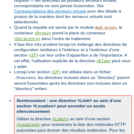
requête — les directives de plusieurs serveurs virtuels
correspondants ne sont jamais fusionnées. Voir
Correspondance des serveurs virtuels
pour des détails à
propos de la manière dont les serveurs virtuels sont
sélectionnés.
Quand la requête est servie par le module
, le
mod_proxy
conteneur
prend la place du conteneur
<Proxy>
dans l'ordre de traitement.
<Directory>
Il faut être très prudent lorsqu'on mélange des directives de
configuration similaires à l'intérieur et à l'extérieur d'une
section
car leur ordre d'apparition a de l'importance. A
<If>
cet effet, l'utilisation explicite de la directive
peut vous
<Else>
y aider.
Lorsqu'une section
est utilisée dans un fichier
<If>
, les directives incluses dans un "directory" parent
.htaccess
seront fusionnées
après
les directives non-incluses dans un
"directory" enfant.
Avertissement : une directive <Limit> au sein d’une
section <Location> peut accorder un accès
silencieusement
Utiliser la directive
au sein d’une section
<Limit>
pour restreindre la liste des méthodes HTTP
<Location>
autorisées peut donner des résultats inattendus. Pour les