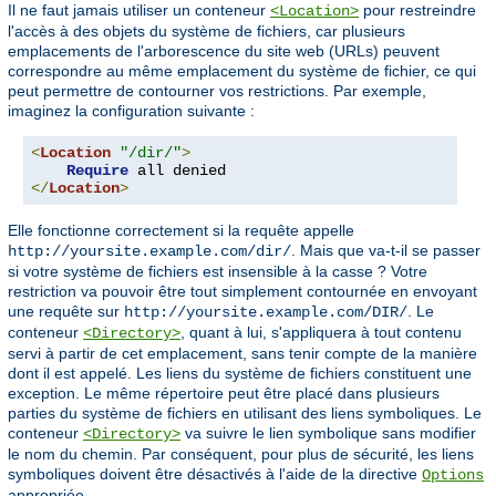
Il ne faut jamais utiliser un conteneur
pour restreindre
<Location>
l'accès à des objets du système de fichiers, car plusieurs
emplacements de l'arborescence du site web (URLs) peuvent
correspondre au même emplacement du système de fichier, ce qui
peut permettre de contourner vos restrictions. Par exemple,
imaginez la configuration suivante :
<
Location
"/dir/"
>
Require
</
Location
>
Elle fonctionne correctement si la requête appelle
. Mais que va-t-il se passer
http://yoursite.example.com/dir/
si votre système de fichiers est insensible à la casse ? Votre
restriction va pouvoir être tout simplement contournée en envoyant
une requête sur
. Le
http://yoursite.example.com/DIR/
conteneur
, quant à lui, s'appliquera à tout contenu
<Directory>
servi à partir de cet emplacement, sans tenir compte de la manière
dont il est appelé. Les liens du système de fichiers constituent une
exception. Le même répertoire peut être placé dans plusieurs
parties du système de fichiers en utilisant des liens symboliques. Le
conteneur
va suivre le lien symbolique sans modifier
<Directory>
le nom du chemin. Par conséquent, pour plus de sécurité, les liens
symboliques doivent être désactivés à l'aide de la directive
Options
appropriée.