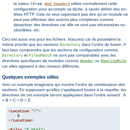
la valeur
.
utilise normalement cette
three
mod_headers
configuration pour accomplir sa tâche, à savoir définir des en-
têtes HTTP. Cela ne veut cependant pas dire qu'un module ne
peut pas effectuer des actions plus complexes comme
désactiver des directives car elle ne sont pas nécessaires ou
obsolètes, etc.
Ceci est aussi vrai pour les fichiers .htaccess car ils possèdent la
même priorité que les sections
dans l'ordre de fusion. Il
Directory
faut bien comprendre que les sections de configuration comme
et
ne sont pas comparables avec les
Directory
FilesMatch
directives spécifiques de modules comme
ou
Header
RewriteRule
car elles agissent à des niveaux différents.
Quelques exemples utiles
Voici un exemple imaginaire qui montre l'ordre de combinaison des
sections. En supposant qu'elles s'appliquent toutes à la requête, les
directives de cet exemple seront appliquées dans l'ordre suivant : A
> B > C > D > E.
<
Location
"/"
>
</
Location
>
<
Files
"f.html"
>