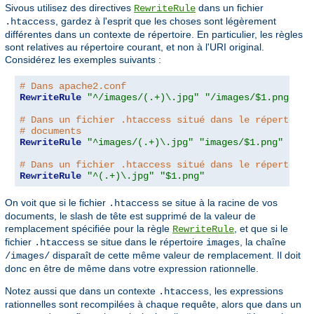
Sivous utilisez des directives
dans un fichier
RewriteRule
, gardez à l'esprit que les choses sont légèrement
.htaccess
différentes dans un contexte de répertoire. En particulier, les règles
sont relatives au répertoire courant, et non à l'URI original.
Considérez les exemples suivants :
# Dans apache2.conf
RewriteRule
"^/images/(.+)\.jpg"
"/images/$1.png"
# Dans un fichier .htaccess situé dans le répertoire
# documents
RewriteRule
"^images/(.+)\.jpg"
"images/$1.png"
# Dans un fichier .htaccess situé dans le répertoire
RewriteRule
"^(.+)\.jpg"
"$1.png"
On voit que si le fichier
se situe à la racine de vos
.htaccess
documents, le slash de tête est supprimé de la valeur de
remplacement spécifiée pour la règle
, et que si le
RewriteRule
fichier
se situe dans le répertoire
, la chaîne
.htaccess
images
disparaît de cette même valeur de remplacement. Il doit
/images/
donc en être de même dans votre expression rationnelle.
Notez aussi que dans un contexte
, les expressions
.htaccess
rationnelles sont recompilées à chaque requête, alors que dans un