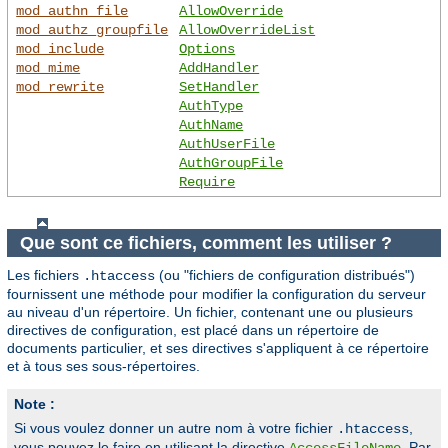
mod_authn_file
AllowOverride
mod_authz_groupfile
AllowOverrideList
mod_include
Options
mod_mime
AddHandler
mod_rewrite
SetHandler
AuthType
AuthName
AuthUserFile
AuthGroupFile
Require
Que sont ce fichiers, comment les utiliser ?
Les fichiers
(ou "fichiers de configuration distribués")
.htaccess
fournissent une méthode pour modifier la configuration du serveur
au niveau d'un répertoire. Un fichier, contenant une ou plusieurs
directives de configuration, est placé dans un répertoire de
documents particulier, et ses directives s'appliquent à ce répertoire
et à tous ses sous-répertoires.
Note :
Si vous voulez donner un autre nom à votre fichier
,
.htaccess
vous pouvez le faire en utilisant la directive
. Par