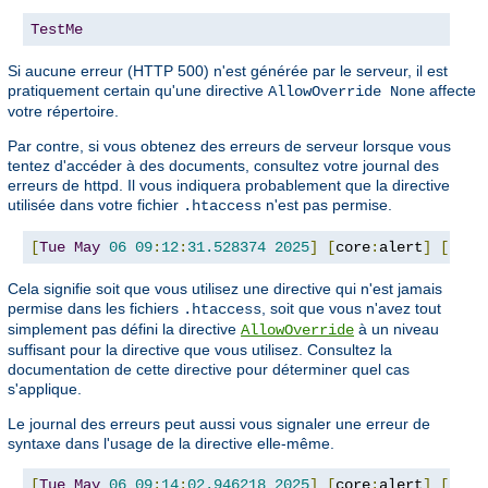
TestMe
Si aucune erreur (HTTP 500) n'est générée par le serveur, il est
pratiquement certain qu'une directive
affecte
AllowOverride None
votre répertoire.
Par contre, si vous obtenez des erreurs de serveur lorsque vous
tentez d'accéder à des documents, consultez votre journal des
erreurs de httpd. Il vous indiquera probablement que la directive
utilisée dans votre fichier
n'est pas permise.
.htaccess
[
Tue
May
06
09
:
12
:
31.528374
2025
]
[
core
:
alert
]
[
pid 
Cela signifie soit que vous utilisez une directive qui n'est jamais
permise dans les fichiers
, soit que vous n'avez tout
.htaccess
simplement pas défini la directive
à un niveau
AllowOverride
suffisant pour la directive que vous utilisez. Consultez la
documentation de cette directive pour déterminer quel cas
s'applique.
Le journal des erreurs peut aussi vous signaler une erreur de
syntaxe dans l'usage de la directive elle-même.
[
Tue
May
06
09
:
14
:
02.946218
2025
]
[
core
:
alert
]
[
pid 