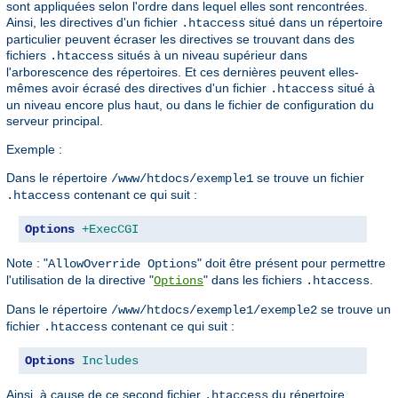
sont appliquées selon l'ordre dans lequel elles sont rencontrées.
Ainsi, les directives d'un fichier
situé dans un répertoire
.htaccess
particulier peuvent écraser les directives se trouvant dans des
fichiers
situés à un niveau supérieur dans
.htaccess
l'arborescence des répertoires. Et ces dernières peuvent elles-
mêmes avoir écrasé des directives d'un fichier
situé à
.htaccess
un niveau encore plus haut, ou dans le fichier de configuration du
serveur principal.
Exemple :
Dans le répertoire
se trouve un fichier
/www/htdocs/exemple1
contenant ce qui suit :
.htaccess
Options
+ExecCGI
Note : "
" doit être présent pour permettre
AllowOverride Options
l'utilisation de la directive "
" dans les fichiers
.
Options
.htaccess
Dans le répertoire
se trouve un
/www/htdocs/exemple1/exemple2
fichier
contenant ce qui suit :
.htaccess
Options
Includes
Ainsi, à cause de ce second fichier
du répertoire
.htaccess