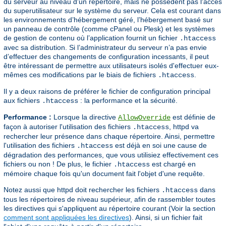
du serveur au niveau d'un répertoire, mais ne possèdent pas l'accès
du superutilisateur sur le système du serveur. Cela est courant dans
les environnements d’hébergement géré, l’hébergement basé sur
un panneau de contrôle (comme cPanel ou Plesk) et les systèmes
de gestion de contenu où l’application fournit un fichier
.htaccess
avec sa distribution. Si l’administrateur du serveur n’a pas envie
d’effectuer des changements de configuration incessants, il peut
être intéressant de permettre aux utilisateurs isolés d'effectuer eux-
mêmes ces modifications par le biais de fichiers
.
.htaccess
Il y a deux raisons de préférer le fichier de configuration principal
aux fichiers
: la performance et la sécurité.
.htaccess
Performance :
Lorsque la directive
est définie de
AllowOverride
façon à autoriser l'utilisation des fichiers
, httpd va
.htaccess
rechercher leur présence dans chaque répertoire. Ainsi, permettre
l'utilisation des fichiers
est déjà en soi une cause de
.htaccess
dégradation des performances, que vous utilisiez effectivement ces
fichiers ou non ! De plus, le fichier
est chargé en
.htaccess
mémoire chaque fois qu'un document fait l'objet d'une requête.
Notez aussi que httpd doit rechercher les fichiers
dans
.htaccess
tous les répertoires de niveau supérieur, afin de rassembler toutes
les directives qui s'appliquent au répertoire courant (Voir la section
comment sont appliquées les directives
). Ainsi, si un fichier fait