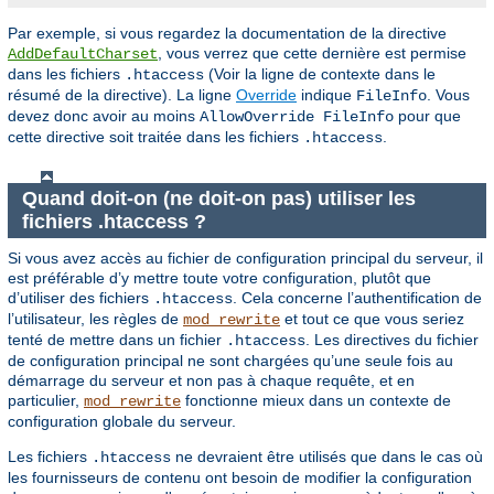
Par exemple, si vous regardez la documentation de la directive
, vous verrez que cette dernière est permise
AddDefaultCharset
dans les fichiers
(Voir la ligne de contexte dans le
.htaccess
résumé de la directive). La ligne
Override
indique
. Vous
FileInfo
devez donc avoir au moins
pour que
AllowOverride FileInfo
cette directive soit traitée dans les fichiers
.
.htaccess
Quand doit-on (ne doit-on pas) utiliser les
fichiers .htaccess ?
Si vous avez accès au fichier de configuration principal du serveur, il
est préférable d’y mettre toute votre configuration, plutôt que
d’utiliser des fichiers
. Cela concerne l’authentification de
.htaccess
l’utilisateur, les règles de
et tout ce que vous seriez
mod_rewrite
tenté de mettre dans un fichier
. Les directives du fichier
.htaccess
de configuration principal ne sont chargées qu’une seule fois au
démarrage du serveur et non pas à chaque requête, et en
particulier,
fonctionne mieux dans un contexte de
mod_rewrite
configuration globale du serveur.
Les fichiers
ne devraient être utilisés que dans le cas où
.htaccess
les fournisseurs de contenu ont besoin de modifier la configuration