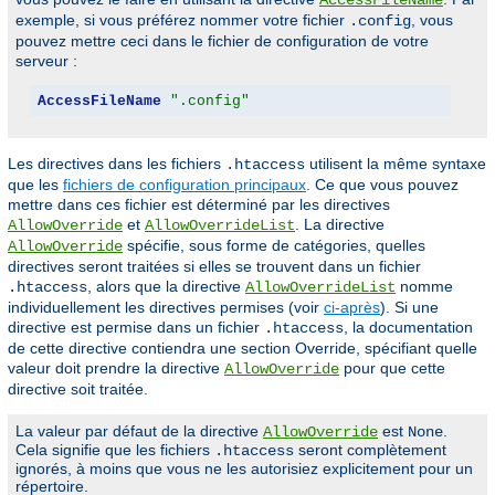
AccessFileName
exemple, si vous préférez nommer votre fichier
, vous
.config
pouvez mettre ceci dans le fichier de configuration de votre
serveur :
AccessFileName
".config"
Les directives dans les fichiers
utilisent la même syntaxe
.htaccess
que les
fichiers de configuration principaux
. Ce que vous pouvez
mettre dans ces fichier est déterminé par les directives
et
. La directive
AllowOverride
AllowOverrideList
spécifie, sous forme de catégories, quelles
AllowOverride
directives seront traitées si elles se trouvent dans un fichier
, alors que la directive
nomme
.htaccess
AllowOverrideList
individuellement les directives permises (voir
ci-après
). Si une
directive est permise dans un fichier
, la documentation
.htaccess
de cette directive contiendra une section Override, spécifiant quelle
valeur doit prendre la directive
pour que cette
AllowOverride
directive soit traitée.
La valeur par défaut de la directive
est
.
AllowOverride
None
Cela signifie que les fichiers
seront complètement
.htaccess
ignorés, à moins que vous ne les autorisiez explicitement pour un
répertoire.