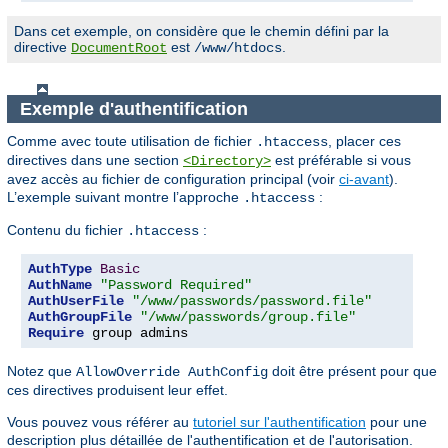
Dans cet exemple, on considère que le chemin défini par la
directive
est
.
DocumentRoot
/www/htdocs
Exemple d'authentification
Comme avec toute utilisation de fichier
, placer ces
.htaccess
directives dans une section
est préférable si vous
<Directory>
avez accès au fichier de configuration principal (voir
ci-avant
).
L’exemple suivant montre l’approche
:
.htaccess
Contenu du fichier
:
.htaccess
AuthType
Basic
AuthName
"Password Required"
AuthUserFile
"/www/passwords/password.file"
AuthGroupFile
"/www/passwords/group.file"
Require
 group admins
Notez que
doit être présent pour que
AllowOverride AuthConfig
ces directives produisent leur effet.
Vous pouvez vous référer au
tutoriel sur l'authentification
pour une
description plus détaillée de l'authentification et de l'autorisation.