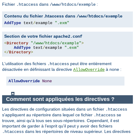
Fichier
dans
:
.htaccess
/www/htdocs/exemple
Contenu du fichier .htaccess dans
/www/htdocs/exemple
AddType
 text
/
example 
".exm"
Section de votre fichier
apache2.conf
<
Directory
"/www/htdocs/example"
>
AddType
 text
/
example 
".exm"
</
Directory
>
L'utilisation des fichiers
peut être entièrement
.htaccess
désactivée en définissant la directive
à
:
AllowOverride
none
AllowOverride
None
Comment sont appliquées les directives ?
Les directives de configuration situées dans un fichier
.htaccess
s'appliquent au répertoire dans lequel ce fichier
se
.htaccess
trouve, ainsi qu'à tous ses sous-répertoires. Cependant, il est
important de garder à l'esprit qu'il peut y avoir des fichiers
dans les répertoires de niveau supérieur. Les directives
.htaccess