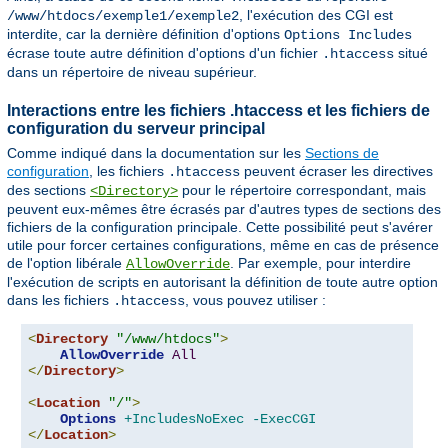
, l'exécution des CGI est
/www/htdocs/exemple1/exemple2
interdite, car la dernière définition d'options
Options Includes
écrase toute autre définition d'options d'un fichier
situé
.htaccess
dans un répertoire de niveau supérieur.
Interactions entre les fichiers .htaccess et les fichiers de
configuration du serveur principal
Comme indiqué dans la documentation sur les
Sections de
configuration
, les fichiers
peuvent écraser les directives
.htaccess
des sections
pour le répertoire correspondant, mais
<Directory>
peuvent eux-mêmes être écrasés par d'autres types de sections des
fichiers de la configuration principale. Cette possibilité peut s'avérer
utile pour forcer certaines configurations, même en cas de présence
de l'option libérale
. Par exemple, pour interdire
AllowOverride
l'exécution de scripts en autorisant la définition de toute autre option
dans les fichiers
, vous pouvez utiliser :
.htaccess
<
Directory
"/www/htdocs"
>
AllowOverride
All
</
Directory
>
<
Location
"/"
>
Options
+IncludesNoExec
-ExecCGI
</
Location
>