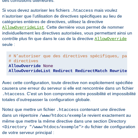
des confusions ultérieures.
Si vous devez autoriser les fichiers
mais voulez
.htaccess
n’autoriser que l’utilisation de directives spécifiques au lieu de
catégories entières de directives, utilisez la directive
. Cette dernière vous permet de nommer
AllowOverrideList
individuellement les directives autorisées, vous permettant ainsi un
contrôle plus fin que dans le cas de la directive
AllowOverride
seule :
# N’autoriser que des directives spécifiques, pas de
# directives
AllowOverride
None
AllowOverrideList
Redirect
RedirectMatch
RewriteEngi
Avec cette configuration, toute directive non explicitement spécifiée
causera une erreur du serveur si elle est rencontrée dans un fichier
. C’est un bon compromis entre possibilité et impossibilité
.htaccess
totales d’outrepasser la configuration globale.
Notez que mettre un fichier
contenant une directive
.htaccess
dans un répertoire
revient exactement au
/www/htdocs/exemple
même que mettre la même directive dans une section Directory
du fichier de configuration
<Directory "/www/htdocs/exemple">
de votre serveur principal :