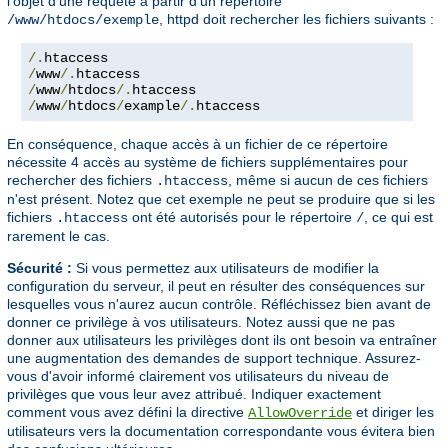
l'objet d'une requête à partir d'un répertoire
, httpd doit rechercher les fichiers suivants :
/www/htdocs/exemple
/.
/
www
/.
/
www
/
htdocs
/.
/
www
/
htdocs
/
example
/.
htaccess
En conséquence, chaque accès à un fichier de ce répertoire
nécessite 4 accès au système de fichiers supplémentaires pour
rechercher des fichiers
, même si aucun de ces fichiers
.htaccess
n'est présent. Notez que cet exemple ne peut se produire que si les
fichiers
ont été autorisés pour le répertoire
, ce qui est
.htaccess
/
rarement le cas.
Sécurité :
Si vous permettez aux utilisateurs de modifier la
configuration du serveur, il peut en résulter des conséquences sur
lesquelles vous n'aurez aucun contrôle. Réfléchissez bien avant de
donner ce privilège à vos utilisateurs. Notez aussi que ne pas
donner aux utilisateurs les privilèges dont ils ont besoin va entraîner
une augmentation des demandes de support technique. Assurez-
vous d'avoir informé clairement vos utilisateurs du niveau de
privilèges que vous leur avez attribué. Indiquer exactement
comment vous avez défini la directive
et diriger les
AllowOverride
utilisateurs vers la documentation correspondante vous évitera bien