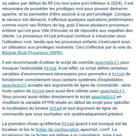
sa valeur par défaut de 80 (ou tout autre port inférieur à 1024), il est
nécessaire de posséder les privilèges root pour pouvoir démarrer
apache, et lui permettre d'être associé à ce port privilégié. Lorsque
le serveur est démarré, il effectue quelques opérations préliminaires
comme ouvrir ses fichiers de log, puis il lance plusieurs processus
enfants
qui ont pour rôle d'écouter et de répondre aux requêtes des
clients. Le processus
principal continue à s'exécuter sous
httpd
l'utilisateur root, tandis que les processus enfants s'exécutent sous
un utilisateur aux privilèges restreints. Ceci s'effectue par la voie du
Module Multi-Processus (MPM)
.
Il est recommandé d'utiliser le script de contrôle
pour
apache2ctl
invoquer l'exécutable
. A cet effet, ce script définit certaines
httpd
variables d'environnement nécessaires pour permettre à
de
httpd
fonctionner correctement sous certains systèmes d'exploitation.
accepte des arguments de ligne de commande ; ainsi
apache2ctl
toute option de
peut aussi être utilisée avec
.
httpd
apache2ctl
Vous pouvez aussi éditer directement le script
en
apache2ctl
modifiant la variable
située en début de script pour spécifier
HTTPD
la localisation du binaire
et tout argument de ligne de
httpd
commande que vous souhaitez voir
systématiquement
présent.
La première chose qu'effectue
quand il est invoqué est de
httpd
localiser et lire le
fichier de configuration
. La
apache2.conf
localisation de ce fichier est définie à la compilation, mais il est