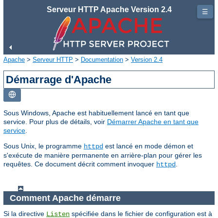
Serveur HTTP Apache Version 2.4
☰
Apache
>
Serveur HTTP
>
Documentation
>
Version 2.4
Démarrage d'Apache
Sous Windows, Apache est habituellement lancé en tant que
service. Pour plus de détails, voir
Démarrer Apache en tant que
service
.
Sous Unix, le programme
est lancé en mode démon et
httpd
s'exécute de manière permanente en arrière-plan pour gérer les
requêtes. Ce document décrit comment invoquer
.
httpd
Comment Apache démarre
Si la directive
spécifiée dans le fichier de configuration est à
Listen