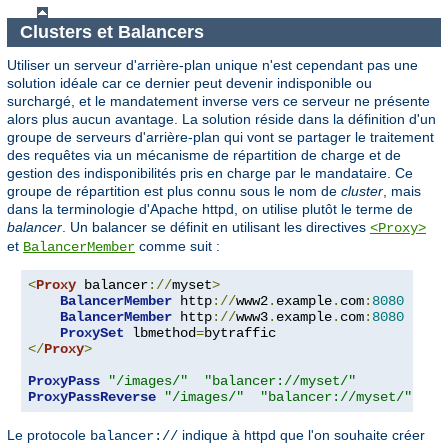
Clusters et Balancers
Utiliser un serveur d'arrière-plan unique n'est cependant pas une
solution idéale car ce dernier peut devenir indisponible ou
surchargé, et le mandatement inverse vers ce serveur ne présente
alors plus aucun avantage. La solution réside dans la définition d'un
groupe de serveurs d'arrière-plan qui vont se partager le traitement
des requêtes via un mécanisme de répartition de charge et de
gestion des indisponibilités pris en charge par le mandataire. Ce
groupe de répartition est plus connu sous le nom de
cluster
, mais
dans la terminologie d'Apache httpd, on utilise plutôt le terme de
balancer
. Un balancer se définit en utilisant les directives
<Proxy>
et
comme suit :
BalancerMember
<
Proxy
 balancer
://
myset
>
BalancerMember
 http
://
www2
.
example
.
com
:
8080
BalancerMember
 http
://
www3
.
example
.
com
:
8080
ProxySet
 lbmethod
=
</
Proxy
>
ProxyPass
"/images/"
"balancer://myset/"
ProxyPassReverse
"/images/"
"balancer://myset/"
Le protocole
indique à httpd que l'on souhaite créer
balancer://