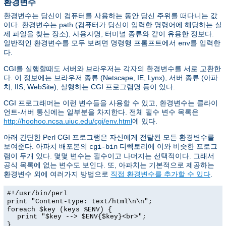
환경변수
환경변수는 당신이 컴퓨터를 사용하는 동안 당신 주위를 떠다니는 값
이다. 환경변수는 path (컴퓨터가 당신이 입력한 명령어에 해당하는 실
제 파일을 찾는 장소), 사용자명, 터미널 종류와 같이 유용한 정보다.
일반적인 환경변수를 모두 보려면 명령행 프롬프트에서
를 입력한
env
다.
CGI를 실행할때도 서버와 브라우저는 각자의 환경변수를 서로 교환한
다. 이 정보에는 브라우저 종류 (Netscape, IE, Lynx), 서버 종류 (아파
치, IIS, WebSite), 실행하는 CGI 프로그램명 등이 있다.
CGI 프로그래머는 이런 변수들을 사용할 수 있고, 환경변수는 클라이
언트-서버 통신에는 일부분을 차지한다. 전체 필수 변수 목록은
http://hoohoo.ncsa.uiuc.edu/cgi/env.html
에 있다.
아래 간단한 Perl CGI 프로그램은 자신에게 전달된 모든 환경변수를
보여준다. 아파치 배포본의
디렉토리에 이와 비슷한 프로그
cgi-bin
램이 두개 있다. 몇몇 변수는 필수이고 나머지는 선택적이다. 그래서
공식 목록에 없는 변수도 보인다. 또, 아파치는 기본적으로 제공하는
환경변수 외에 여러가지 방법으로
직접 환경변수를 추가할 수 있다
.
#!/usr/bin/perl
print "Content-type: text/html\n\n";
foreach $key (keys %ENV) {
print "$key --> $ENV{$key}<br>";
}