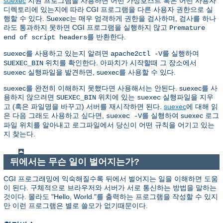
suexec
지원 프로그램을 사용하면 어떤 가상호스트 혹은 어떤 사용자
디렉토리에 있는지에 따라 CGI 프로그램을 다른 사용자 권한으로 실
행할 수 있다. Suexec는 매우 엄격하게 권한을 검사하며, 검사를 하나
라도 통과하지 못하면 CGI 프로그램을 실행하지 않고
Premature
를 반환한다.
end of script headers
suexec를 사용하고 있는지 알려면
를 실행하여
apache2ctl -V
위치를 확인한다. 아파치가 시작할때 그 장소에서
SUEXEC_BIN
suexec 실행파일을 발견하면, suexec를 사용할 수 있다.
suexec를 완전히 이해하지 못했다면 사용해서는 안된다. suexec를 사
용하지 않으려면
위치에 있는
실행파일을 지우
SUEXEC_BIN
suexec
고 (혹은 파일명을 바꾸고) 서버를 재시작하면 된다.
suexec
에 대해 읽
은 다음 그래도 사용하고 싶다면,
를 실행하여 suexec 로그
suexec -V
파일 위치를 알아내고 로그파일에서 당신이 어떤 규칙을 어기고 있는
지 찾는다.
뒤에서는 무슨 일이 벌어지는가?
CGI 프로그래밍에 익숙해질수록 뒤에서 벌어지는 일을 이해하면 도움
이 된다. 구체적으로 브라우저와 서버가 서로 통신하는 방법을 말하는
것이다. 몰라도 "Hello, World."를 출력하는 프로그램을 작성할 수 있지
만 이런 프로그램은 별로 쓸모가 없기때문이다.