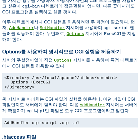
를 가지는 경우를 가정하자. 사용자가 자신의 CGI 프로그램을 사용하
고 싶은데
디렉토리에 접근권한이 없다면, 다른 곳에서라도
cgi-bin
CGI 프로그램을 실행하고 싶을 것이다.
아무 디렉토리에서나 CGI 실행을 허용하려면 두 과정이 필요하다. 먼
저,
나
지시어를 사용하여
핸
AddHandler
SetHandler
cgi-script
들러를 작동해야 한다. 두번째로,
지시어에
를 지정
Options
ExecCGI
해야 한다.
Options를 사용하여 명시적으로 CGI 실행을 허용하기
서버의 주설정파일에 직접
지시어를 사용하여 특정 디렉토리
Options
에서 CGI 실행을 허용할 수 있다.
<Directory /usr/local/apache2/htdocs/somedir>
Options +ExecCGI
</Directory>
위 지시어로 아파치는 CGI 파일의 실행을 허용한다. 어떤 파일이 CGI
파일인지도 서버에게 알려야 한다. 다음
지시어는 서버에
AddHandler
게 확장자가
나
인 파일은 모두 CGI 프로그램이라고 알린다.
cgi
pl
AddHandler cgi-script .cgi .pl
.htaccess 파일