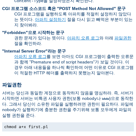
을 설정하였는지 확인한다.
Content-Type
CGI 프로그램 소스코드 혹은 "POST Method Not Allowed" 문구
CGI 프로그램을 실행하도록 아파치를 적절히 설정하지 않았다
는 뜻이다.
아파치 설정하기
절을 다시 읽고 빼먹은 부분이 있는
지 찾아봐라.
"Forbidden"으로 시작하는 문구
권한 문제가 있다는 뜻이다.
아파치 오류 로그
와 아래
파일권한
절을 확인하라.
"Internal Server Error"라는 문구
아파치 오류 로그
를 보면 아마도 CGI 프로그램이 출력한 오류문
과 함께 "Premature end of script headers"가 보일 것이다. 이
경우 아래 내용들을 하나씩 확인하여 어떤 이유로 CGI 프로그램
이 적절한 HTTP 헤더를 출력하지 못했는지 알아본다.
파일권한
서버는 당신과 동일한 계정으로 동작하지 않음을 명심하라. 즉, 서버가
시작하면 서버는 비특권 사용자 권한(보통
나
)으로 동작한
nobody
www
다. 그래서 당신이 소유한 파일을 실행하려면 권한이 필요하다. 파일에
가 실행하기에 충분한 권한을 주기위해 보통 모두에게 파일의
nobody
실행 권한을 준다.
chmod a+x first.pl