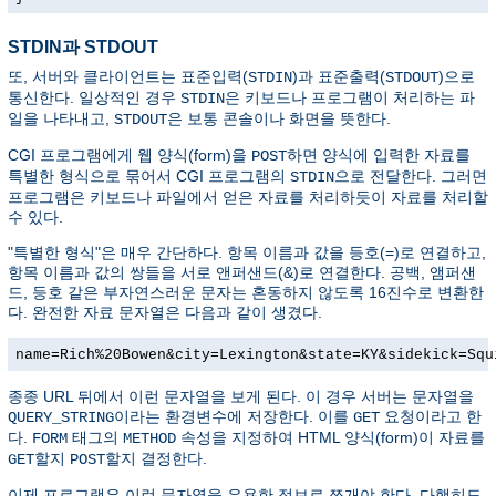
STDIN과 STDOUT
또, 서버와 클라이언트는 표준입력(
)과 표준출력(
)으로
STDIN
STDOUT
통신한다. 일상적인 경우
은 키보드나 프로그램이 처리하는 파
STDIN
일을 나타내고,
은 보통 콘솔이나 화면을 뜻한다.
STDOUT
CGI 프로그램에게 웹 양식(form)을
하면 양식에 입력한 자료를
POST
특별한 형식으로 묶어서 CGI 프로그램의
으로 전달한다. 그러면
STDIN
프로그램은 키보드나 파일에서 얻은 자료를 처리하듯이 자료를 처리할
수 있다.
"특별한 형식"은 매우 간단하다. 항목 이름과 값을 등호(=)로 연결하고,
항목 이름과 값의 쌍들을 서로 앤퍼샌드(&)로 연결한다. 공백, 앰퍼샌
드, 등호 같은 부자연스러운 문자는 혼동하지 않도록 16진수로 변환한
다. 완전한 자료 문자열은 다음과 같이 생겼다.
name=Rich%20Bowen&city=Lexington&state=KY&sidekick=Squ
종종 URL 뒤에서 이런 문자열을 보게 된다. 이 경우 서버는 문자열을
이라는 환경변수에 저장한다. 이를
요청이라고 한
QUERY_STRING
GET
다.
태그의
속성을 지정하여 HTML 양식(form)이 자료를
FORM
METHOD
할지
할지 결정한다.
GET
POST
이제 프로그램은 이런 문자열을 유용한 정보로 쪼개야 한다. 다행히도