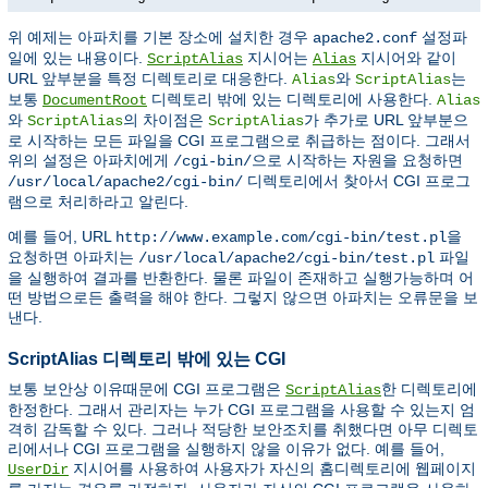
위 예제는 아파치를 기본 장소에 설치한 경우
설정파
apache2.conf
일에 있는 내용이다.
지시어는
지시어와 같이
ScriptAlias
Alias
URL 앞부분을 특정 디렉토리로 대응한다.
와
는
Alias
ScriptAlias
보통
디렉토리 밖에 있는 디렉토리에 사용한다.
DocumentRoot
Alias
와
의 차이점은
가 추가로 URL 앞부분으
ScriptAlias
ScriptAlias
로 시작하는 모든 파일을 CGI 프로그램으로 취급하는 점이다. 그래서
위의 설정은 아파치에게
으로 시작하는 자원을 요청하면
/cgi-bin/
디렉토리에서 찾아서 CGI 프로그
/usr/local/apache2/cgi-bin/
램으로 처리하라고 알린다.
예를 들어, URL
을
http://www.example.com/cgi-bin/test.pl
요청하면 아파치는
파일
/usr/local/apache2/cgi-bin/test.pl
을 실행하여 결과를 반환한다. 물론 파일이 존재하고 실행가능하며 어
떤 방법으로든 출력을 해야 한다. 그렇지 않으면 아파치는 오류문을 보
낸다.
ScriptAlias 디렉토리 밖에 있는 CGI
보통 보안상 이유때문에 CGI 프로그램은
한 디렉토리에
ScriptAlias
한정한다. 그래서 관리자는 누가 CGI 프로그램을 사용할 수 있는지 엄
격히 감독할 수 있다. 그러나 적당한 보안조치를 취했다면 아무 디렉토
리에서나 CGI 프로그램을 실행하지 않을 이유가 없다. 예를 들어,
지시어를 사용하여 사용자가 자신의 홈디렉토리에 웹페이지
UserDir