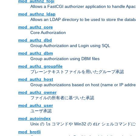
mod_authnz_fcgi
Allows a FastCGI authorizer application to handle Apac
mod_authnz_ldap
Allows an LDAP directory to be used to store the datab
mod_authz_core
Core Authorization
mod_authz_dbd
Group Authorization and Login using SQL
mod_authz_dbm
Group authorization using DBM files
mod_authz_groupfile
プレーンテキストファイルを用いたグループ承認
mod_authz_host
Group authorizations based on host (name or IP addre
mod_authz_owner
ファイルの所有者に基づいた承認
mod_authz_user
ユーザ承認
mod_autoindex
Unix の
コマンドや Win32 の
シェルコマンドに
ls
dir
mod_brotli