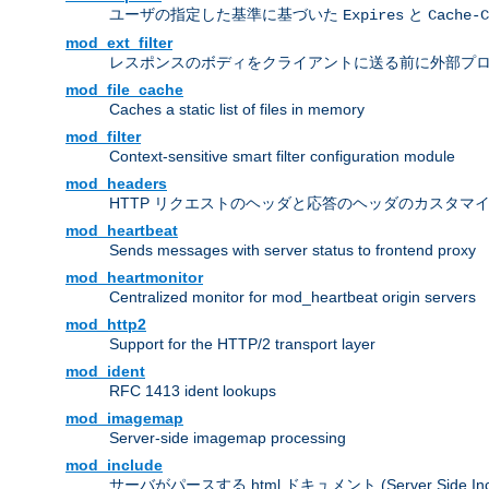
ユーザの指定した基準に基づいた
と
Expires
Cache-C
mod_ext_filter
レスポンスのボディをクライアントに送る前に外部プ
mod_file_cache
Caches a static list of files in memory
mod_filter
Context-sensitive smart filter configuration module
mod_headers
HTTP リクエストのヘッダと応答のヘッダのカスタマ
mod_heartbeat
Sends messages with server status to frontend proxy
mod_heartmonitor
Centralized monitor for mod_heartbeat origin servers
mod_http2
Support for the HTTP/2 transport layer
mod_ident
RFC 1413 ident lookups
mod_imagemap
Server-side imagemap processing
mod_include
サーバがパースする html ドキュメント (Server Side Incl