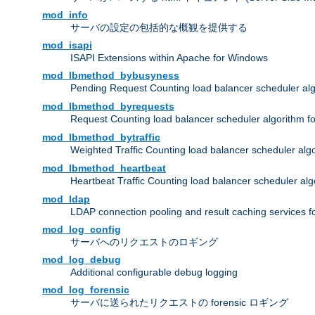
mod_info
サーバの設定の包括的な概観を提供する
mod_isapi
ISAPI Extensions within Apache for Windows
mod_lbmethod_bybusyness
Pending Request Counting load balancer scheduler alg
mod_lbmethod_byrequests
Request Counting load balancer scheduler algorithm f
mod_lbmethod_bytraffic
Weighted Traffic Counting load balancer scheduler alg
mod_lbmethod_heartbeat
Heartbeat Traffic Counting load balancer scheduler alg
mod_ldap
LDAP connection pooling and result caching services 
mod_log_config
サーバへのリクエストのロギング
mod_log_debug
Additional configurable debug logging
mod_log_forensic
サーバに送られたリクエストの forensic ロギング