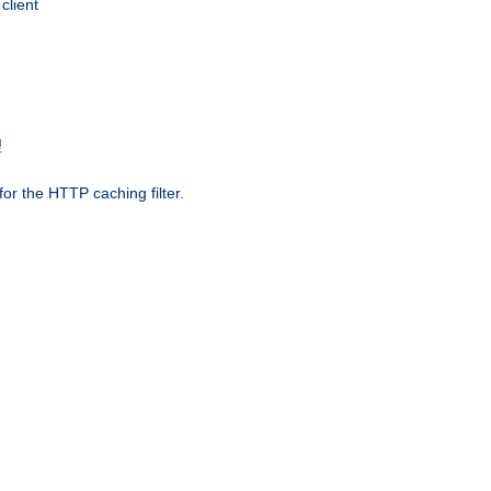
client
理
r the HTTP caching filter.