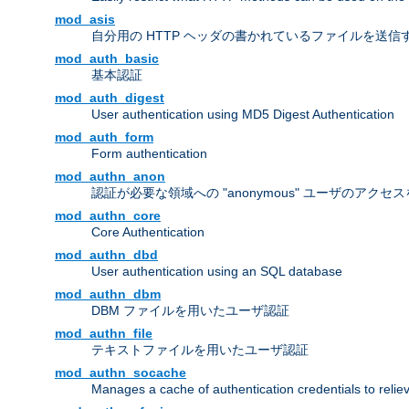
mod_asis
自分用の HTTP ヘッダの書かれているファイルを送信
mod_auth_basic
基本認証
mod_auth_digest
User authentication using MD5 Digest Authentication
mod_auth_form
Form authentication
mod_authn_anon
認証が必要な領域への "anonymous" ユーザのアクセ
mod_authn_core
Core Authentication
mod_authn_dbd
User authentication using an SQL database
mod_authn_dbm
DBM ファイルを用いたユーザ認証
mod_authn_file
テキストファイルを用いたユーザ認証
mod_authn_socache
Manages a cache of authentication credentials to reli