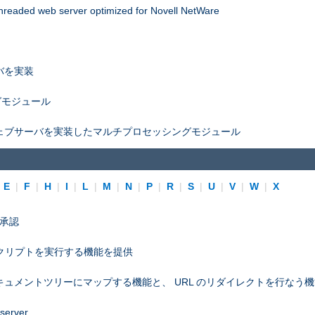
threaded web server optimized for Novell NetWare
バを実装
グモジュール
ェブサーバを実装したマルチプロセッシングモジュール
|
E
|
F
|
H
|
I
|
L
|
M
|
N
|
P
|
R
|
S
|
U
|
V
|
W
|
X
プ承認
スクリプトを実行する機能を提供
ュメントツリーにマップする機能と、 URL のリダイレクトを行なう
 server