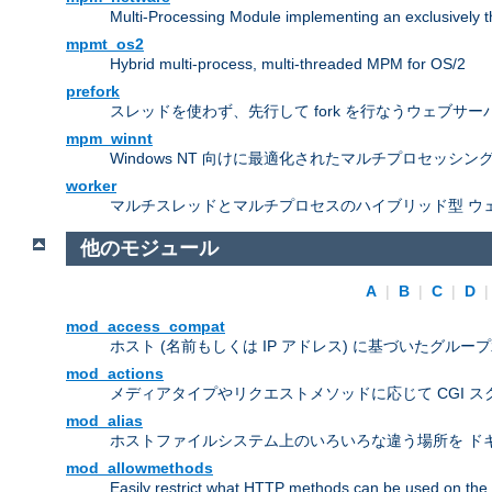
Multi-Processing Module implementing an exclusively 
mpmt_os2
Hybrid multi-process, multi-threaded MPM for OS/2
prefork
スレッドを使わず、先行して fork を行なうウェブサー
mpm_winnt
Windows NT 向けに最適化されたマルチプロセッシン
worker
マルチスレッドとマルチプロセスのハイブリッド型 ウ
他のモジュール
A
|
B
|
C
|
D
mod_access_compat
ホスト (名前もしくは IP アドレス) に基づいたグルー
mod_actions
メディアタイプやリクエストメソッドに応じて CGI 
mod_alias
ホストファイルシステム上のいろいろな違う場所を ドキ
mod_allowmethods
Easily restrict what HTTP methods can be used on the