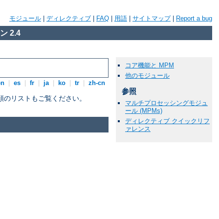
モジュール
|
ディレクティブ
|
FAQ
|
用語
|
サイトマップ
|
Report a bug
 2.4
コア機能と MPM
他のモジュール
en
|
es
|
fr
|
ja
|
ko
|
tr
|
zh-cn
参照
順のリストもご覧ください。
マルチプロセッシングモジュ
ール (MPMs)
ディレクティブ クイックリフ
ァレンス