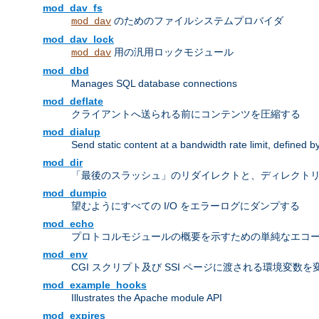
mod_dav_fs
のためのファイルシステムプロバイダ
mod_dav
mod_dav_lock
用の汎用ロックモジュール
mod_dav
mod_dbd
Manages SQL database connections
mod_deflate
クライアントへ送られる前にコンテンツを圧縮する
mod_dialup
Send static content at a bandwidth rate limit, defined
mod_dir
「最後のスラッシュ」のリダイレクトと、ディレクトリ
mod_dumpio
望むようにすべての I/O をエラーログにダンプする
mod_echo
プロトコルモジュールの概要を示すための単純なエコ
mod_env
CGI スクリプト及び SSI ページに渡される環境変数
mod_example_hooks
Illustrates the Apache module API
mod_expires