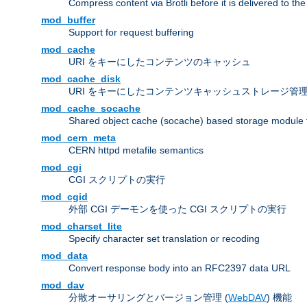
Compress content via Brotli before it is delivered to the 
mod_buffer
Support for request buffering
mod_cache
URI をキーにしたコンテンツのキャッシュ
mod_cache_disk
URI をキーにしたコンテンツキャッシュストレージ管
mod_cache_socache
Shared object cache (socache) based storage module fo
mod_cern_meta
CERN httpd metafile semantics
mod_cgi
CGI スクリプトの実行
mod_cgid
外部 CGI デーモンを使った CGI スクリプトの実行
mod_charset_lite
Specify character set translation or recoding
mod_data
Convert response body into an RFC2397 data URL
mod_dav
分散オーサリングとバージョン管理 (
WebDAV
) 機能