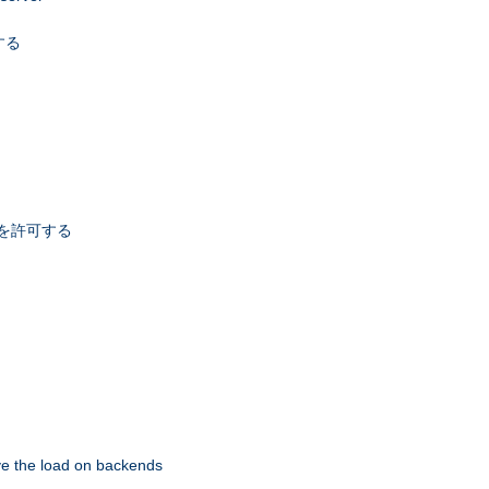
する
スを許可する
eve the load on backends